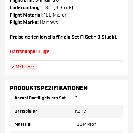
Flightform:
Standard 6
Lieferumfang:
1 Set (3 Stück)
Flight Material:
100 Micron
Flight Marke:
Harrows
Preise gelten jeweils für ein Set (1 Set = 3 Stück).
Dartshopper Tipp!
Mehr lesen
Sorgen Sie für genügend Ersatz Flights und
Shafts. Diese können sich durch Gebrauch
abnutzen oder brechen.
PRODUKTSPEZIFIKATIONEN
Anzahl Dartflights pro Set
3
Probieren Sie eine andere Form, ein anderes
Material oder eine andere Dicke der Flights aus,
Dartspieler
Keine
um herauszufinden, welche Variante am besten
zu Ihnen passt!
Material
100 Mikron