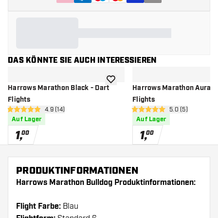
DAS KÖNNTE SIE AUCH INTERESSIEREN
Zur Wunschliste hinzufügen
Harrows Marathon Black - Dart
Harrows Marathon Aura - 
Flights
Flights
Bewertungsbereich öffnen
4.9 (14)
Bewertungsbere
5.0 (5)
4.9 Bewertungssterne
5 Bewertungssterne
Auf Lager
Auf Lager
1
,
1
,
00
00
PRODUKTINFORMATIONEN
Harrows Marathon Bulldog Produktinformationen:
Flight Farbe:
Blau