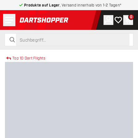
Produkte auf Lager
, Versand innerhalb von 1-2 Tagen*
Menü
0
Konto
Meine Wuns
War
zurück zur Startseite
suchen
suchen
Top 10 Dart Flights