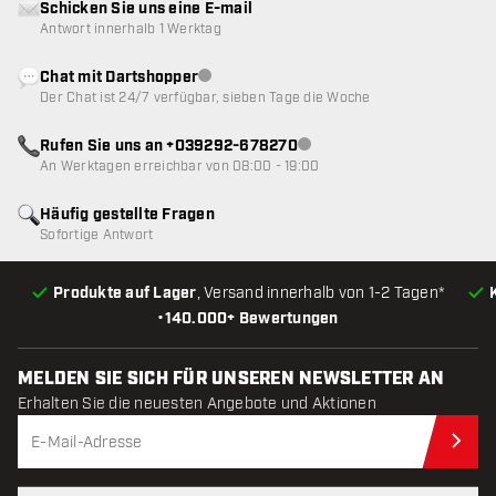
Schicken Sie uns eine E-mail
Antwort innerhalb 1 Werktag
Chat mit Dartshopper
Kundenservice nicht verfügbar
Der Chat ist 24/7 verfügbar, sieben Tage die Woche
Rufen Sie uns an +039292-678270
Kundenservice nicht verfügba
An Werktagen erreichbar von 08:00 - 19:00
Häufig gestellte Fragen
Sofortige Antwort
Produkte auf Lager
, Versand innerhalb von 1-2 Tagen*
•
140.000+ Bewertungen
MELDEN SIE SICH FÜR UNSEREN NEWSLETTER AN
Erhalten Sie die neuesten Angebote und Aktionen
Jet