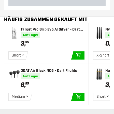
HÄUFIG ZUSAMMEN GEKAUFT MIT
Target Pro Grip Evo Al Silver - Dart S
Nylon
hafts
Auf Lager
Auf
3
,
0
,
95
79
Short
X-Short
IN DEN WARENKOR
GOAT Air Black NO6 - Dart Flights
Harr
t Sha
Auf Lager
Auf
6
,
3
,
95
95
Medium
Short
IN DEN WARENKOR