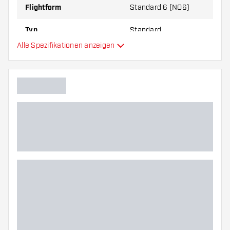
Flightform
Standard 6 (NO6)
Typ
Standard
Alle Spezifikationen anzeigen
Flexibilität
Hauptfarbe