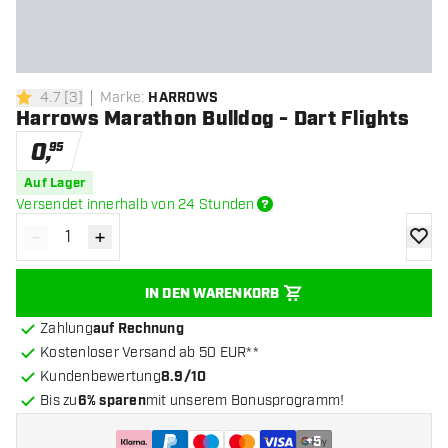
4.7
[
3
]
Marke
:
HARROWS
4.7 Bewertungssterne
Harrows Marathon Bulldog - Dart Flights
0
,
95
Auf Lager
Versendet innerhalb von 24 Stunden
-
+
Menge verringern
Menge erhöhen
Zur Wu
IN DEN WARENKORB
Zahlung
auf Rechnung
Kostenloser Versand ab 50 EUR**
Kundenbewertung
8.9/10
Bis zu
6% sparen
mit unserem Bonusprogramm!
+
5