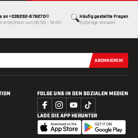
ns an +039292-678270
Häufig gestellte Fragen
Kundenservice nicht verfügbar
 erreichbar von 08:00 - 19:00
Sofortige Antwort
ABONNIEREN!
Jetzt für uns
TION
FOLGE UNS IN DEN SOZIALEN MEDIEN
LADE DIE APP HERUNTER