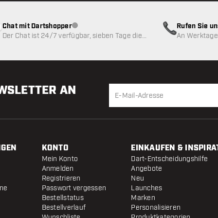
Chat mit Dartshopper
Rufen Sie u
Kundenservice nicht verfügbar
Der Chat ist 24/7 verfügbar, sieben Tage die
An Werktagen
Woche
EWSLETTER AN
NGEN
KONTO
EINKAUFEN & INSPIRA
Mein Konto
Dart-Entscheidungshilfe
Anmelden
Angebote
Registrieren
Neu
ine
Passwort vergessen
Launches
Bestellstatus
Marken
Bestellverlauf
Personalisieren
Wunschliste
Produktkategorien