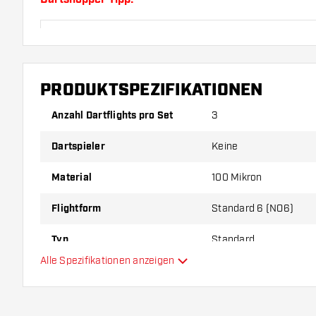
Sorgen Sie für genügend Ersatz Flights und Shafts.
durch Gebrauch abnutzen oder brechen.
PRODUKTSPEZIFIKATIONEN
Probieren Sie eine andere Form, ein anderes Materi
Dicke der Flights aus, um herauszufinden, welche V
Anzahl Dartflights pro Set
3
Ihnen passt!
Dartspieler
Keine
Material
100 Mikron
Flightform
Standard 6 (NO6)
Typ
Standard
Alle Spezifikationen anzeigen
Flexibilität
Hauptfarbe