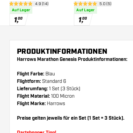
Bewertungsbereich öffnen
4.9 (14)
Bewertungsbereich
5.0 (5)
4.9 Bewertungssterne
5 Bewertungssterne
Auf Lager
Auf Lager
1
,
1
,
00
00
PRODUKTINFORMATIONEN
Harrows Marathon Genesis Produktinformationen:
Flight Farbe:
Blau
Flightform:
Standard 6
Lieferumfang:
1 Set (3 Stück)
Flight Material:
100 Micron
Flight Marke:
Harrows
Preise gelten jeweils für ein Set (1 Set = 3 Stück).
Dartshopper Tipp!