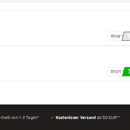
Rosa
s
Short
erhalb von 1-2 Tagen*
Kostenloser Versand
ab 50 EUR**