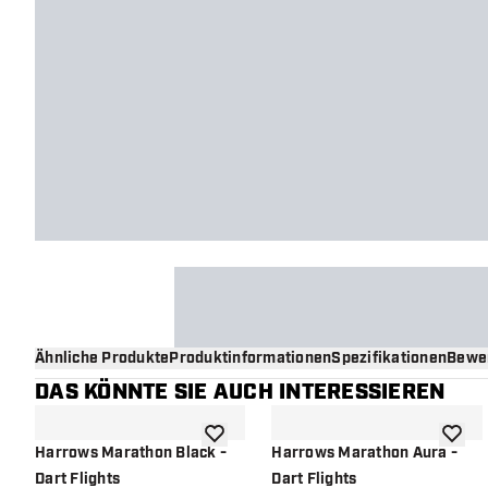
Ähnliche Produkte
Produktinformationen
Spezifikationen
Bewe
DAS KÖNNTE SIE AUCH INTERESSIEREN
Zur Wunschliste hinzufügen
Zur Wu
Harrows Marathon Black -
Harrows Marathon Aura -
Dart Flights
Dart Flights