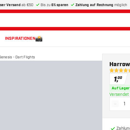
ser Versand
ab €50
Bis zu
6% sparen
Zahlung auf Rechnung
möglich
INSPIRATIONEN
nesis - Dart Flights
Harrow
5 Bewertu
1
,
00
Auf Lager
Versendet 
-
Menge 
Zahlun