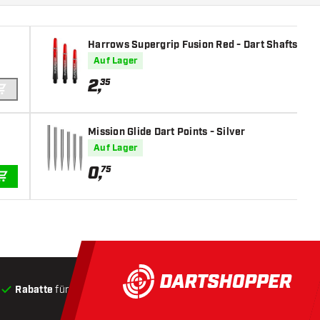
Harrows Supergrip Fusion Red - Dart Shafts
Auf Lager
2
,
35
IN DEN WARENKORB
Mission Glide Dart Points - Silver
Auf Lager
0
,
75
IN DEN WARENKORB
Rabatte
für Kunden
Produkte auf Lager
, Versand innerha