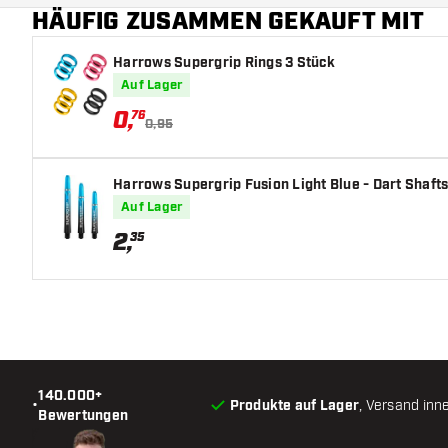
HÄUFIG ZUSAMMEN GEKAUFT MIT
Harrows Supergrip Rings 3 Stück
Auf Lager
0
,
76
0,95
Harrows Supergrip Fusion Light Blue - Dart Shaft
Auf Lager
2
,
35
140.000+
•
Produkte auf Lager
, Versand inn
Bewertungen