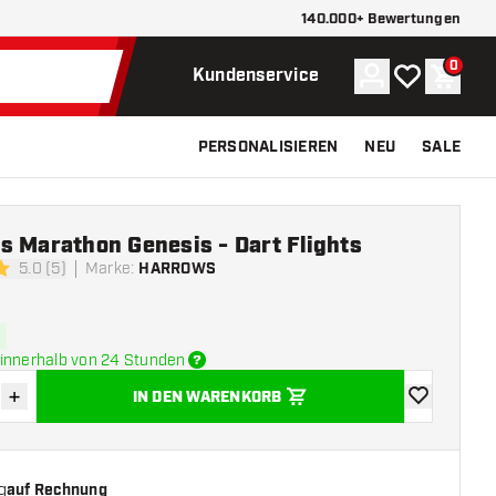
140.000+ Bewertungen
0
Konto
Meine Wunsch
Waren
Kundenservice
PERSONALISIEREN
NEU
SALE
s Marathon Genesis - Dart Flights
5.0 (5)
Marke
:
HARROWS
ngssterne
innerhalb von 24 Stunden
+
IN DEN WARENKORB
verringern
Menge erhöhen
Zur Wunschl
g
auf Rechnung