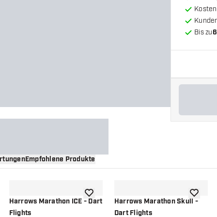
Kosten
Kunde
Bis zu
6
rtungen
Empfohlene Produkte
nschliste hinzufügen
Zur Wunschliste hinzufügen
Zur Wuns
Harrows Marathon ICE - Dart
Harrows Marathon Skull -
Flights
Dart Flights