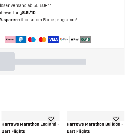
loser Versand ab 50 EUR**
nbewertung
8.9/10
% sparen
mit unserem Bonusprogramm!
+
3
chliste hinzufügen
Zur Wunschliste hinzufügen
Zur Wunsch
Harrows Marathon England -
Harrows Marathon Bulldog -
H
Dart Flights
Dart Flights
D