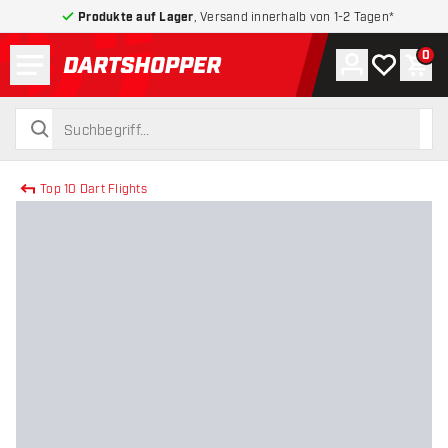
Produkte auf Lager
, Versand innerhalb von 1-2 Tagen*
Menü
0
Konto
Meine Wuns
War
zurück zur Startseite
suchen
suchen
Top 10 Dart Flights