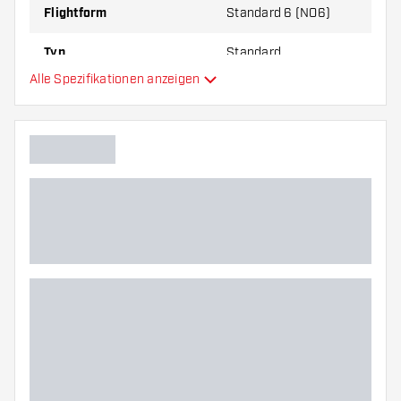
Flightform
Standard 6 (NO6)
Typ
Standard
Alle Spezifikationen anzeigen
Flexibilität
Hauptfarbe