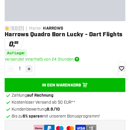
5.0
[
7
]
Marke
:
HARROWS
5 Bewertungssterne
Harrows Quadro Born Lucky - Dart Flights
0
,
95
Auf Lager
Versendet innerhalb von 24 Stunden
-
+
Menge verringern
Menge erhöhen
Zur Wu
IN DEN WARENKORB
Zahlung
auf Rechnung
Kostenloser Versand ab 50 EUR**
Kundenbewertung
8.9/10
Bis zu
6% sparen
mit unserem Bonusprogramm!
+
5