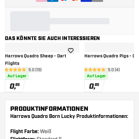
DAS KÖNNTE SIE AUCH INTERESSIEREN
Zur Wunschliste hinzufügen
Harrows Quadro Sheep - Dart
Harrows Quadro Pigs - Dar
Flights
Bewertungsbereich öffnen
5.0 (15)
Bewertungsbere
5.0 (4)
5 Bewertungssterne
5 Bewertungssterne
Auf Lager
Auf Lager
0
,
0
,
95
95
PRODUKTINFORMATIONEN
Harrows Quadro Born Lucky Produktinformationen:
Flight Farbe:
Weiß