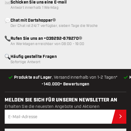
Schicken Sie uns eine E-mail
Antwort innerhalb 1 Werktag
Chat mit Dartshopper
Kundenservice nicht verfügbar
Der Chat ist 24/7 verfügbar, sieben Tage die Woche
Rufen Sie uns an +039292-678270
Kundenservice nicht verfügba
An Werktagen erreichbar von 08:00 - 19:00
Häufig gestellte Fragen
Sofortige Antwort
Produkte auf Lager
, Versand innerhalb von 1-2 Tagen*
•
140.000+ Bewertungen
MELDEN SIE SICH FÜR UNSEREN NEWSLETTER AN
Erhalten Sie die neuesten Angebote und Aktionen
Jet