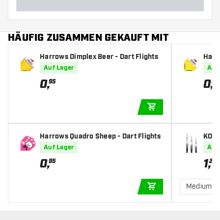
HÄUFIG ZUSAMMEN GEKAUFT MIT
Harrows Dimplex Beer - Dart Flights
Harr
s
Auf Lager
Auf
0
,
0
,
95
95
IN DEN WARENKOR
Harrows Quadro Sheep - Dart Flights
KOTO 
art S
Auf Lager
Auf
0
,
1
,
95
25
Medium
IN DEN WARENKOR