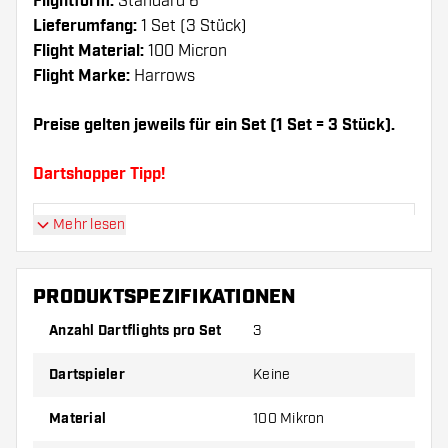
Flightform:
Standard 6
Lieferumfang:
1 Set (3 Stück)
Flight Material:
100 Micron
Flight Marke:
Harrows
Preise gelten jeweils für ein Set (1 Set = 3 Stück).
Dartshopper Tipp!
Mehr lesen
Sorgen Sie für genügend Ersatz Flights und
Shafts. Diese können sich durch Gebrauch
abnutzen oder brechen.
PRODUKTSPEZIFIKATIONEN
Anzahl Dartflights pro Set
3
Probieren Sie eine andere Form, ein anderes
Material oder eine andere Dicke der Flights aus,
Dartspieler
Keine
um herauszufinden, welche Variante am besten
zu Ihnen passt!
Material
100 Mikron