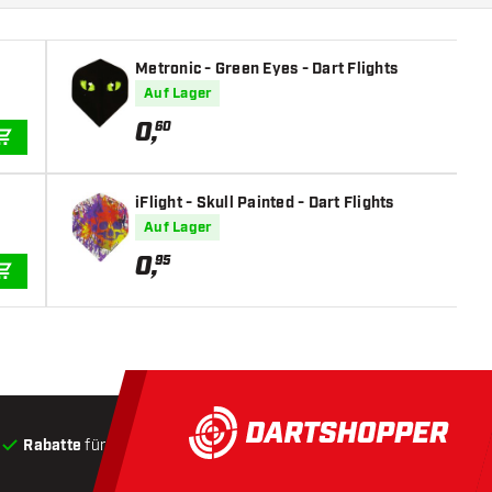
Metronic - Green Eyes - Dart Flights
Auf Lager
0
,
60
IN DEN WARENKORB
iFlight - Skull Painted - Dart Flights
Auf Lager
0
,
95
IN DEN WARENKORB
Rabatte
für Kunden
Produkte auf Lager
, Versand innerha