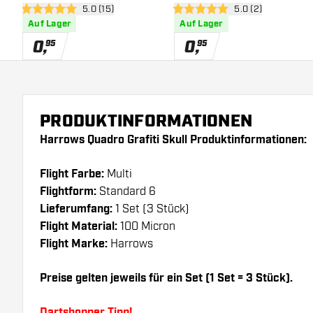
Bewertungsbereich öffnen
5.0 (15)
Bewertungsbereich
5.0 (2)
5 Bewertungssterne
5 Bewertungssterne
Auf Lager
Auf Lager
0
,
0
,
95
95
PRODUKTINFORMATIONEN
Harrows Quadro Grafiti Skull Produktinformationen:
Flight Farbe:
Multi
Flightform:
Standard 6
Lieferumfang:
1 Set (3 Stück)
Flight Material:
100 Micron
Flight Marke:
Harrows
Preise gelten jeweils für ein Set (1 Set = 3 Stück).
Dartshopper Tipp!