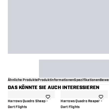
Ähnliche Produkte
Produktinformationen
Spezifikationen
Bewe
DAS KÖNNTE SIE AUCH INTERESSIEREN
Zur Wunschliste hinzufügen
Zur Wu
Harrows Quadro Sheep -
Harrows Quadro Reaper -
Dart Flights
Dart Flights