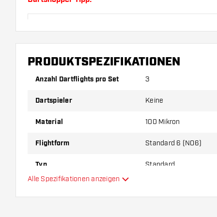
Sorgen Sie für genügend Ersatz Flights und Shafts.
durch Gebrauch abnutzen oder brechen.
PRODUKTSPEZIFIKATIONEN
Probieren Sie eine andere Form, ein anderes Materi
Dicke der Flights aus, um herauszufinden, welche V
Anzahl Dartflights pro Set
3
Ihnen passt!
Dartspieler
Keine
Material
100 Mikron
Flightform
Standard 6 (NO6)
Typ
Standard
Alle Spezifikationen anzeigen
Flexibilität
Hauptfarbe