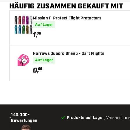
HÄUFIG ZUSAMMEN GEKAUFT MIT
Mission F-Protect Flight Protectors
Auf Lager
1
,
00
Harrows Quadro Sheep - Dart Flights
Auf Lager
0
,
95
140.000+
•
Produkte auf Lager
, Versand inn
Bewertungen