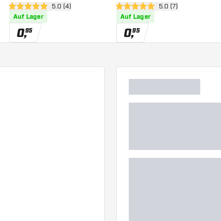
 öffnen
Bewertungsbereich öffnen
5.0 (4)
Bewertungsbereich 
5.0 (7)
5 Bewertungssterne
5 Bewertungssterne
Auf Lager
Auf Lager
0
,
0
,
95
95