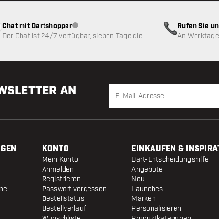
Chat mit Dartshopper
Rufen Sie u
Kundenservice nicht verfügbar
Der Chat ist 24/7 verfügbar, sieben Tage die
An Werktagen
Woche
EWSLETTER AN
NGEN
KONTO
EINKAUFEN & INSPIRA
Mein Konto
Dart-Entscheidungshilfe
Anmelden
Angebote
Registrieren
Neu
ine
Passwort vergessen
Launches
Bestellstatus
Marken
Bestellverlauf
Personalisieren
Wunschliste
Produktkategorien