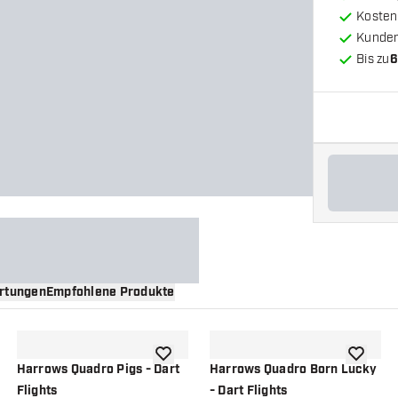
Kosten
Kunde
Bis zu
6
rtungen
Empfohlene Produkte
nschliste hinzufügen
Zur Wunschliste hinzufügen
Zur Wuns
Harrows Quadro Pigs - Dart
Harrows Quadro Born Lucky
Flights
- Dart Flights