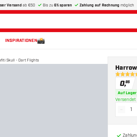
ser Versand
ab €50
Bis zu
6% sparen
Zahlung auf Rechnung
möglich
INSPIRATIONEN
ti Skull - Dart Flights
Harrows
4.8 Bewer
0
,
95
Auf Lager
Versendet 
-
Menge 
Zahlun