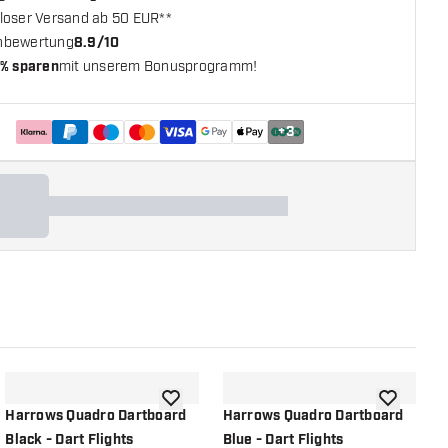
loser Versand ab 50 EUR**
nbewertung
8.9/10
% sparen
mit unserem Bonusprogramm!
+
3
chliste hinzufügen
Zur Wunschliste hinzufügen
Zur Wunsch
Harrows Quadro Dartboard
Harrows Quadro Dartboard
H
Black - Dart Flights
Blue - Dart Flights
S