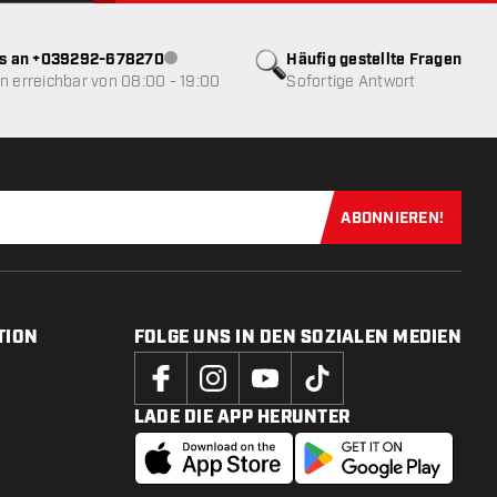
ns an +039292-678270
Häufig gestellte Fragen
Kundenservice nicht verfügbar
 erreichbar von 08:00 - 19:00
Sofortige Antwort
ABONNIEREN!
Jetzt für uns
TION
FOLGE UNS IN DEN SOZIALEN MEDIEN
LADE DIE APP HERUNTER