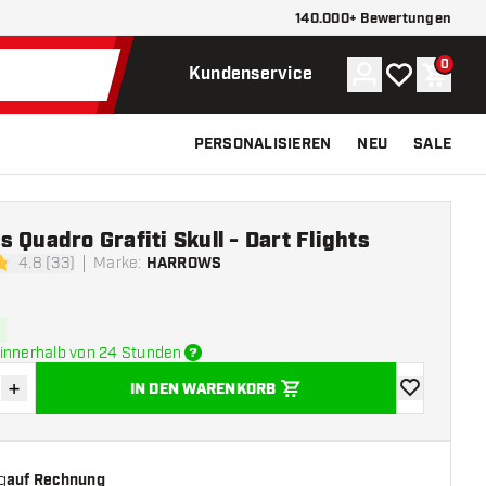
140.000+ Bewertungen
0
Konto
Meine Wunsch
Waren
Kundenservice
PERSONALISIEREN
NEU
SALE
 Quadro Grafiti Skull - Dart Flights
4.8 (33)
Marke
:
HARROWS
tungssterne
innerhalb von 24 Stunden
+
IN DEN WARENKORB
verringern
Menge erhöhen
Zur Wunschl
g
auf Rechnung