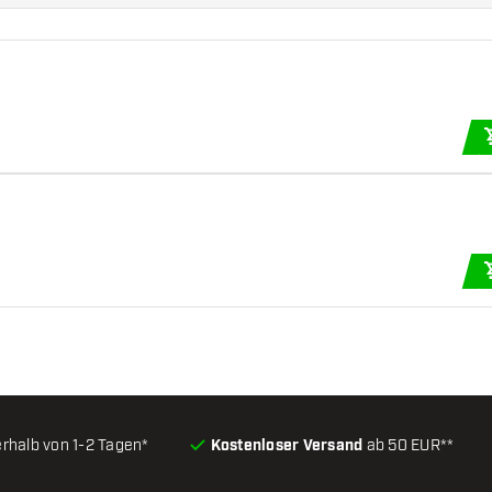
ver macht.
 und modernes Design.
ihre klassische
ssionellen
erhalb von 1-2 Tagen*
Kostenloser Versand
ab 50 EUR**