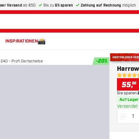
ser Versand
ab €50
Bis zu
6% sparen
Zahlung auf Rechnung
möglich
INSPIRATIONEN
-
20
%
240 - Profi Dartscheibe
Kostenloser 
Harrow
4.7 Bewer
55
,
96
Sie sparen
Auf Lager
Versendet 
-
Menge 