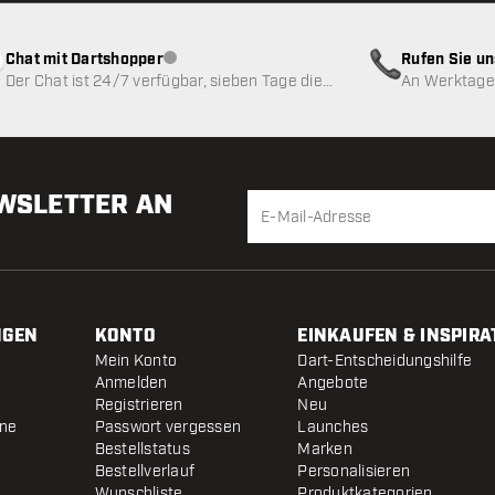
Chat mit Dartshopper
Rufen Sie u
Kundenservice nicht verfügbar
Der Chat ist 24/7 verfügbar, sieben Tage die
An Werktagen
Woche
EWSLETTER AN
NGEN
KONTO
EINKAUFEN & INSPIRA
Mein Konto
Dart-Entscheidungshilfe
Anmelden
Angebote
Registrieren
Neu
ine
Passwort vergessen
Launches
Bestellstatus
Marken
Bestellverlauf
Personalisieren
Wunschliste
Produktkategorien