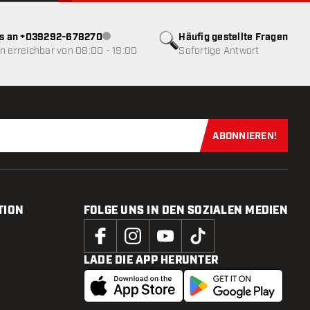
ns an +039292-678270
Häufig gestellte Fragen
Kundenservice nicht verfügbar
 erreichbar von 08:00 - 19:00
Sofortige Antwort
ABONNIEREN!
Jetzt für uns
TION
FOLGE UNS IN DEN SOZIALEN MEDIEN
LADE DIE APP HERUNTER