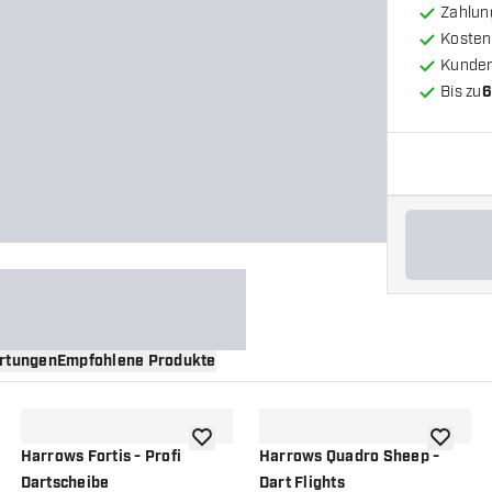
Zahlun
Kosten
Kunde
Bis zu
6
rtungen
Empfohlene Produkte
nschliste hinzufügen
Zur Wunschliste hinzufügen
Zur Wuns
Harrows Fortis - Profi
Harrows Quadro Sheep -
Dartscheibe
Dart Flights