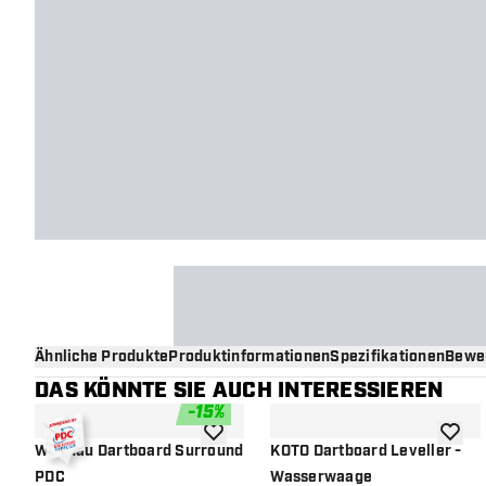
Ähnliche Produkte
Produktinformationen
Spezifikationen
Bewe
DAS KÖNNTE SIE AUCH INTERESSIEREN
-
15
%
Zur Wunschliste hinzufügen
Zur Wu
Winmau Dartboard Surround
KOTO Dartboard Leveller -
PDC
Wasserwaage