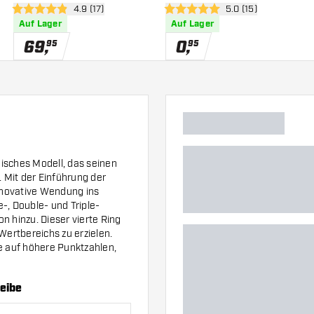
h öffnen
Bewertungsbereich öffnen
4.9 (17)
Bewertungsbereich 
5.0 (15)
4.9 Bewertungssterne
5 Bewertungssterne
Auf Lager
Auf Lager
69
,
0
,
95
95
isches Modell, das seinen
 Mit der Einführung der
nnovative Wendung ins
-, Double- und Triple-
n hinzu. Dieser vierte Ring
Wertbereichs zu erzielen.
ce auf höhere Punktzahlen,
eibe