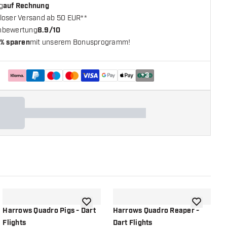
g
auf Rechnung
loser Versand ab 50 EUR**
nbewertung
8.9/10
% sparen
mit unserem Bonusprogramm!
+
3
chliste hinzufügen
Zur Wunschliste hinzufügen
Zur Wunsch
Harrows Quadro Pigs - Dart
Harrows Quadro Reaper -
H
Flights
Dart Flights
-