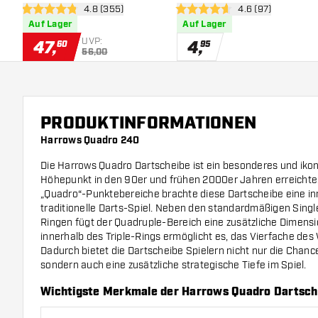
Bewertungsbereich öffnen
4.8 (355)
Bewertungsbereic
4.6 (97)
4.8 Bewertungssterne
4.6 Bewertungssterne
Auf Lager
Auf Lager
UVP:
47
,
4
,
60
95
56,00
PRODUKTINFORMATIONEN
Harrows Quadro 240
Die Harrows Quadro Dartscheibe ist ein besonderes und ikon
Höhepunkt in den 90er und frühen 2000er Jahren erreichte.
„Quadro“-Punktebereiche brachte diese Dartscheibe eine i
traditionelle Darts-Spiel. Neben den standardmäßigen Single
Ringen fügt der Quadruple-Bereich eine zusätzliche Dimensio
innerhalb des Triple-Rings ermöglicht es, das Vierfache des 
Dadurch bietet die Dartscheibe Spielern nicht nur die Chan
sondern auch eine zusätzliche strategische Tiefe im Spiel.
Wichtigste Merkmale der Harrows Quadro Dartsch