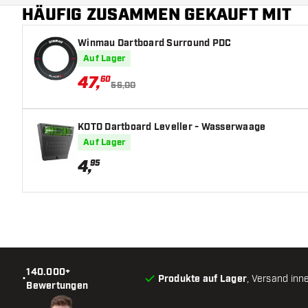
entwickeln, was das Spiel spannender und innovati
HÄUFIG ZUSAMMEN GEKAUFT MIT
Ein CLEAR SIGHT-Zahlring
sorgt für ein elegantes
Winmau Dartboard Surround PDC
Dank dieser Verbesserungen behält die Quadro 240 
Auf Lager
Ausstrahlung.
47
,
60
56,00
Die Harrows Quadro 240 Dartscheibe wird mit einem profe
Aufhängungssystem geliefert.
KOTO Dartboard Leveller - Wasserwaage
Auf Lager
4
,
95
140.000+
•
Produkte auf Lager
, Versand inn
Bewertungen