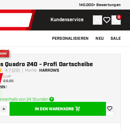
140.000+ Bewertungen
0
Konto
Meine Wunsch
Waren
Kundenservice
PERSONALISIEREN
NEU
SALE
Versand
s Quadro 240 - Profi Dartscheibe
4.7 (29)
Marke
:
HARROWS
tungssterne
UVP:
69,95
20%
!
innerhalb von 24 Stunden
+
IN DEN WARENKORB
verringern
Menge erhöhen
Zur Wunschl