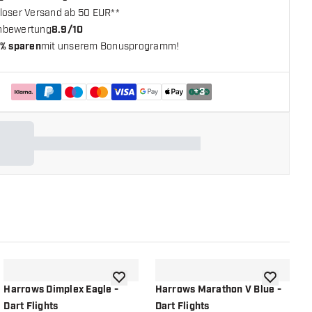
loser Versand ab 50 EUR**
nbewertung
8.9/10
% sparen
mit unserem Bonusprogramm!
+
3
chliste hinzufügen
Zur Wunschliste hinzufügen
Zur Wunsch
Harrows Dimplex Eagle -
Harrows Marathon V Blue -
H
Dart Flights
Dart Flights
D