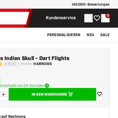
140.000+ Bewertungen
0
Konto
Meine Wunsch
Waren
Kundenservice
PERSONALISIEREN
NEU
SALE
 Indian Skull - Dart Flights
4.8 (4)
Marke
:
HARROWS
tungssterne
innerhalb von 24 Stunden
+
IN DEN WARENKORB
verringern
Menge erhöhen
Zur Wunschl
g
auf Rechnung