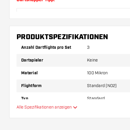
Sorgen Sie für genügend Ersatz Flights und Shafts.
durch Gebrauch abnutzen oder brechen.
PRODUKTSPEZIFIKATIONEN
Probieren Sie eine andere Form, ein anderes Materi
Dicke der Flights aus, um herauszufinden, welche V
Anzahl Dartflights pro Set
3
Ihnen passt!
Dartspieler
Keine
Material
100 Mikron
Flightform
Standard (NO2)
Typ
Standard
Alle Spezifikationen anzeigen
Flexibilität
Zusätzliche Farben