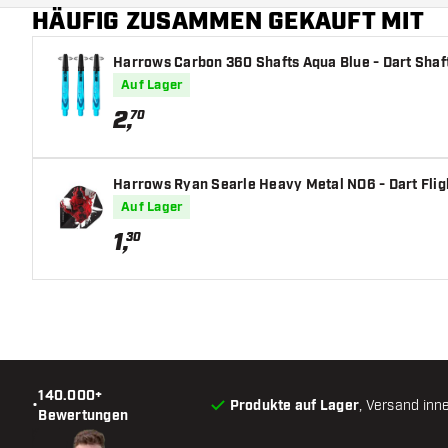
HÄUFIG ZUSAMMEN GEKAUFT MIT
Hauptfarbe
Harrows Carbon 360 Shafts Aqua Blue - Dart Shaf
Auf Lager
2
,
70
Harrows Ryan Searle Heavy Metal NO6 - Dart Flig
Auf Lager
1
,
30
140.000+
•
Produkte auf Lager
, Versand inn
Bewertungen