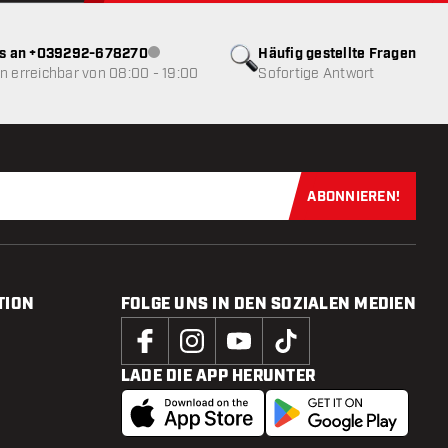
ns an +039292-678270
Häufig gestellte Fragen
Kundenservice nicht verfügbar
 erreichbar von 08:00 - 19:00
Sofortige Antwort
ABONNIEREN!
Jetzt für uns
TION
FOLGE UNS IN DEN SOZIALEN MEDIEN
LADE DIE APP HERUNTER