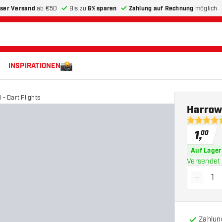
ser Versand
ab €50
Bis zu
6% sparen
Zahlung auf Rechnung
möglich
INSPIRATIONEN
 - Dart Flights
Harrows
4.8 Bewer
1
,
00
Auf Lager
Versendet 
-
Menge 
Zahlun