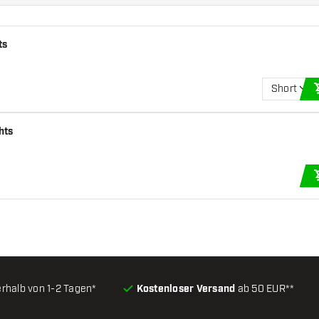
ts
Short
hts
erhalb von 1-2 Tagen*
Kostenloser Versand
ab 50 EUR**