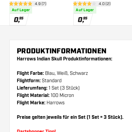
Bewertungsbereich öffnen
4.9 (7)
Bewertungsbereich
4.0 (2)
4.9 Bewertungssterne
4 Bewertungssterne
Auf Lager
Auf Lager
0
,
0
,
95
95
PRODUKTINFORMATIONEN
Harrows Indian Skull Produktinformationen:
Flight Farbe:
Blau, Weiß, Schwarz
Flightform:
Standard
Lieferumfang:
1 Set (3 Stück)
Flight Material:
100 Micron
Flight Marke:
Harrows
Preise gelten jeweils für ein Set (1 Set = 3 Stück).
Dartshopper Tipp!