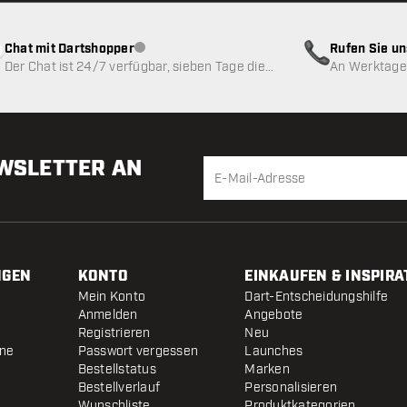
Chat mit Dartshopper
Rufen Sie u
Kundenservice nicht verfügbar
Der Chat ist 24/7 verfügbar, sieben Tage die
An Werktagen
Woche
EWSLETTER AN
NGEN
KONTO
EINKAUFEN & INSPIRA
Mein Konto
Dart-Entscheidungshilfe
Anmelden
Angebote
Registrieren
Neu
ine
Passwort vergessen
Launches
Bestellstatus
Marken
Bestellverlauf
Personalisieren
Wunschliste
Produktkategorien