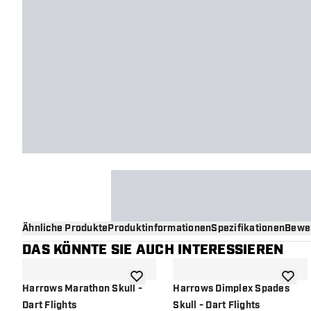
Ähnliche Produkte
Produktinformationen
Spezifikationen
Bewe
DAS KÖNNTE SIE AUCH INTERESSIEREN
Zur Wunschliste hinzufügen
Zur Wu
Harrows Marathon Skull -
Harrows Dimplex Spades
Dart Flights
Skull - Dart Flights