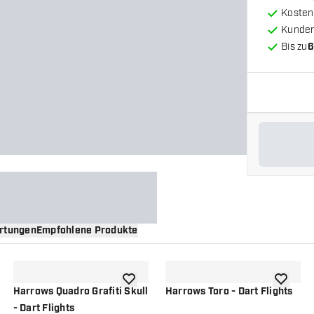
Kosten
Kunde
Bis zu
6
rtungen
Empfohlene Produkte
nschliste hinzufügen
Zur Wunschliste hinzufügen
Zur Wuns
Harrows Quadro Grafiti Skull
Harrows Toro - Dart Flights
- Dart Flights