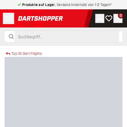
Produkte auf Lager
, Versand innerhalb von 1-2 Tagen*
Menü
0
Konto
Meine Wuns
War
zurück zur Startseite
suchen
suchen
Top 10 Dart Flights