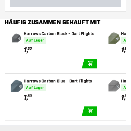
HÄUFIG ZUSAMMEN GEKAUFT MIT
Harrows Carbon Black - Dart Flights
Harr
Auf Lager
Auf
1
,
1
,
30
20
IN DEN WARENKOR
Harrows Carbon Blue - Dart Flights
Harro
Auf Lager
Auf
1
,
1
,
30
30
IN DEN WARENKOR