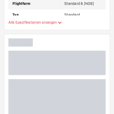
Flightform
Standard 6 (NO6)
Typ
Standard
Alle Spezifikationen anzeigen
Flexibilität
Hauptfarbe