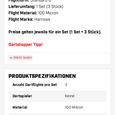
Flightform:
Standard 6
Lieferumfang:
1 Set (3 Stück)
Flight Material:
100 Micron
Flight Marke:
Harrows
Preise gelten jeweils für ein Set (1 Set = 3 Stück).
Dartshopper Tipp!
Mehr lesen
Sorgen Sie für genügend Ersatz Flights und
Shafts. Diese können sich durch Gebrauch
abnutzen oder brechen.
PRODUKTSPEZIFIKATIONEN
Anzahl Dartflights pro Set
3
Probieren Sie eine andere Form, ein anderes
Material oder eine andere Dicke der Flights aus,
Dartspieler
Keine
um herauszufinden, welche Variante am besten
zu Ihnen passt!
Material
100 Mikron