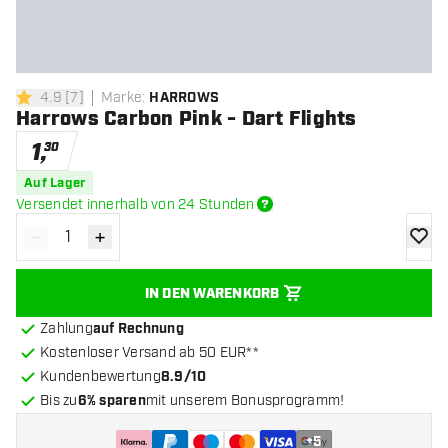
4.9
[
7
]
Marke
:
HARROWS
4.9 Bewertungssterne
Harrows Carbon Pink - Dart Flights
1
,
30
Auf Lager
Versendet innerhalb von 24 Stunden
-
+
Menge verringern
Menge erhöhen
Zur Wu
IN DEN WARENKORB
Zahlung
auf Rechnung
Kostenloser Versand ab 50 EUR**
Kundenbewertung
8.9/10
Bis zu
6% sparen
mit unserem Bonusprogramm!
+
5