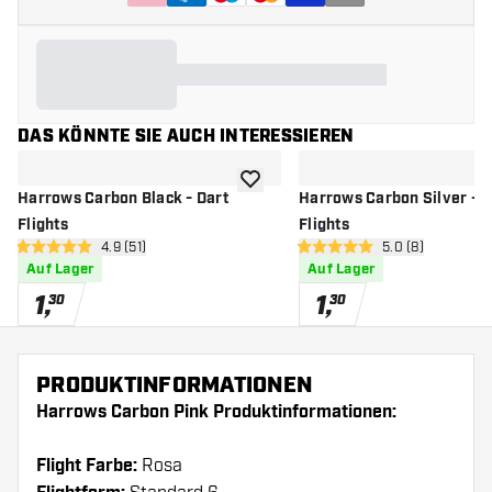
DAS KÖNNTE SIE AUCH INTERESSIEREN
Zur Wunschliste hinzufügen
Harrows Carbon Black - Dart
Harrows Carbon Silver - D
Flights
Flights
Bewertungsbereich öffnen
4.9 (51)
Bewertungsbere
5.0 (8)
4.9 Bewertungssterne
5 Bewertungssterne
Auf Lager
Auf Lager
1
,
1
,
30
30
PRODUKTINFORMATIONEN
Harrows Carbon Pink Produktinformationen:
Flight Farbe:
Rosa