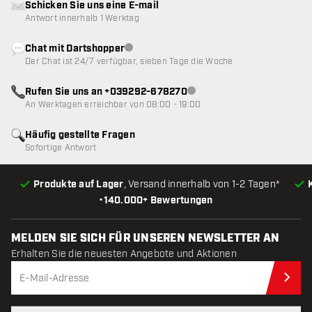
Schicken Sie uns eine E-mail
Antwort innerhalb 1 Werktag
Chat mit Dartshopper
Kundenservice nicht verfügbar
Der Chat ist 24/7 verfügbar, sieben Tage die Woche
Rufen Sie uns an +039292-678270
Kundenservice nicht verfügba
An Werktagen erreichbar von 08:00 - 19:00
Häufig gestellte Fragen
Sofortige Antwort
Produkte auf Lager
, Versand innerhalb von 1-2 Tagen*
•
140.000+ Bewertungen
MELDEN SIE SICH FÜR UNSEREN NEWSLETTER AN
Erhalten Sie die neuesten Angebote und Aktionen
Jet