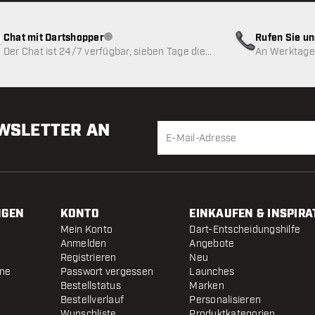
Chat mit Dartshopper
Rufen Sie u
Kundenservice nicht verfügbar
Der Chat ist 24/7 verfügbar, sieben Tage die
An Werktagen
Woche
EWSLETTER AN
NGEN
KONTO
EINKAUFEN & INSPIRA
Mein Konto
Dart-Entscheidungshilfe
Anmelden
Angebote
Registrieren
Neu
ine
Passwort vergessen
Launches
Bestellstatus
Marken
Bestellverlauf
Personalisieren
Wunschliste
Produktkategorien