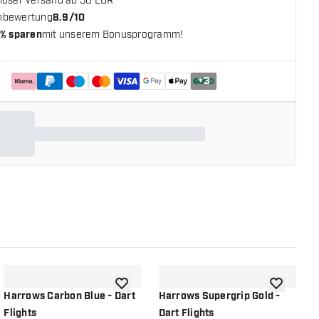
loser Versand ab 50 EUR**
nbewertung
8.9/10
% sparen
mit unserem Bonusprogramm!
+
3
chliste hinzufügen
Zur Wunschliste hinzufügen
Zur Wunsch
Harrows Carbon Blue - Dart
Harrows Supergrip Gold -
H
Flights
Dart Flights
F