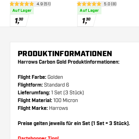
Bewertungsbereich öffnen
4.9 (51)
Bewertungsbereich
5.0 (8)
4.9 Bewertungssterne
5 Bewertungssterne
Auf Lager
Auf Lager
1
,
1
,
30
30
PRODUKTINFORMATIONEN
Harrows Carbon Gold Produktinformationen:
Flight Farbe:
Golden
Flightform:
Standard 6
Lieferumfang:
1 Set (3 Stück)
Flight Material:
100 Micron
Flight Marke:
Harrows
Preise gelten jeweils für ein Set (1 Set = 3 Stück).
Dartshopper Tipp!