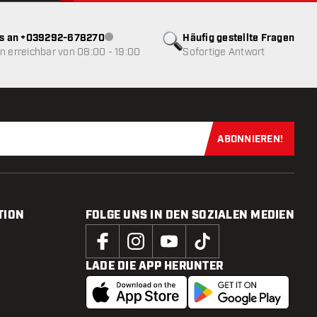
ns an +039292-678270
Häufig gestellte Fragen
Kundenservice nicht verfügbar
 erreichbar von 08:00 - 19:00
Sofortige Antwort
ABONNIEREN!
Jetzt für uns
TION
FOLGE UNS IN DEN SOZIALEN MEDIEN
LADE DIE APP HERUNTER