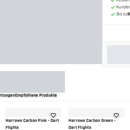
Kosten
Kunde
Bis zu
6
rtungen
Empfohlene Produkte
nschliste hinzufügen
Zur Wunschliste hinzufügen
Zur Wuns
Harrows Carbon Pink - Dart
Harrows Carbon Green -
Flights
Dart Flights