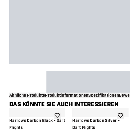
Ähnliche Produkte
Produktinformationen
Spezifikationen
Bewe
DAS KÖNNTE SIE AUCH INTERESSIEREN
Zur Wunschliste hinzufügen
Zur Wu
Harrows Carbon Black - Dart
Harrows Carbon Silver -
Flights
Dart Flights