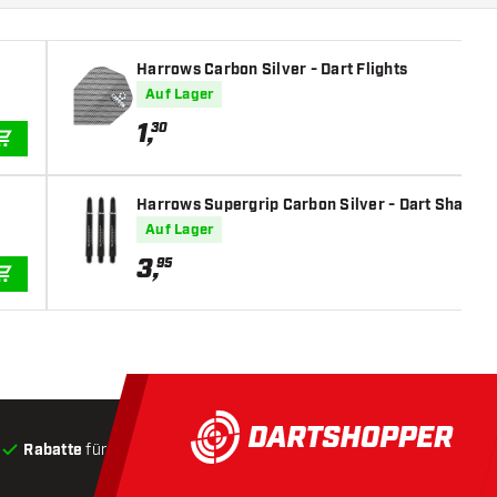
Harrows Carbon Silver - Dart Flights
Auf Lager
1
,
30
IN DEN WARENKORB
Harrows Supergrip Carbon Silver - Dart Shafts
Auf Lager
3
,
95
IN DEN WARENKORB
Rabatte
für Kunden
Produkte auf Lager
, Versand innerha