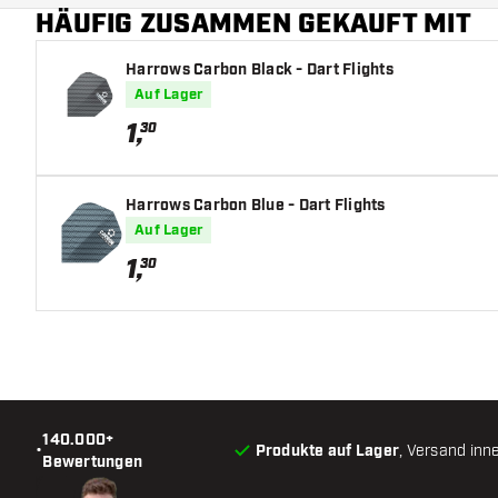
HÄUFIG ZUSAMMEN GEKAUFT MIT
Harrows Carbon Black - Dart Flights
Auf Lager
1
,
30
Harrows Carbon Blue - Dart Flights
Auf Lager
1
,
30
140.000+
•
Produkte auf Lager
, Versand inn
Bewertungen