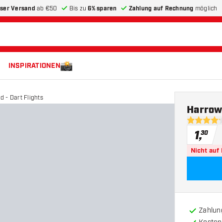
ser Versand
ab €50
Bis zu
6% sparen
Zahlung auf Rechnung
möglich
INSPIRATIONEN
 - Dart Flights
Harrows
4.2 Bewer
1
,
30
Nicht auf
Zahlun