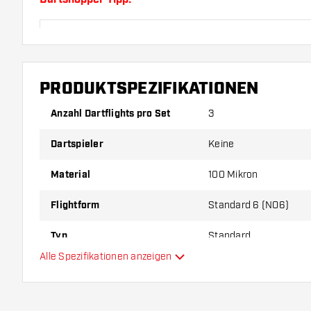
Sorgen Sie für genügend Ersatz Flights und Shafts.
durch Gebrauch abnutzen oder brechen.
PRODUKTSPEZIFIKATIONEN
Probieren Sie eine andere Form, ein anderes Materi
Dicke der Flights aus, um herauszufinden, welche V
Anzahl Dartflights pro Set
3
Ihnen passt!
Dartspieler
Keine
Material
100 Mikron
Flightform
Standard 6 (NO6)
Typ
Standard
Alle Spezifikationen anzeigen
Flexibilität
Hauptfarbe