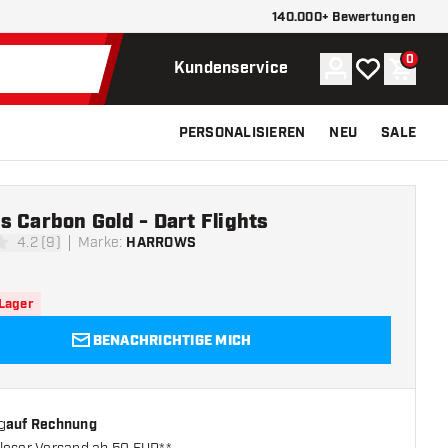
140.000+ Bewertungen
0
Konto
Meine Wunsch
Waren
Kundenservice
PERSONALISIEREN
NEU
SALE
 Carbon Gold - Dart Flights
4.2 (9)
Marke
:
HARROWS
tungssterne
 Lager
BENACHRICHTIGE MICH
g
auf Rechnung