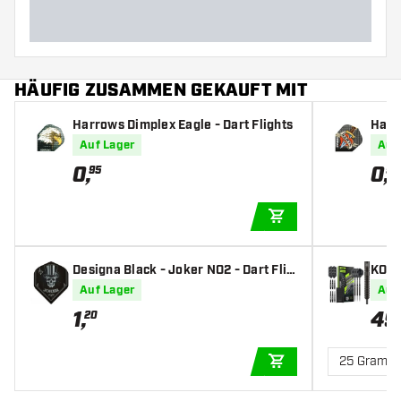
HÄUFIG ZUSAMMEN GEKAUFT MIT
Harrows Dimplex Eagle - Dart Flights
Harr
Fligh
Auf Lager
Auf
0
,
0
,
95
95
IN DEN WARENKOR
Designa Black - Joker NO2 - Dart Flig
KOTO 
hts
pfeil
Auf Lager
Auf
1
,
49
20
25 Gramm
IN DEN WARENKOR