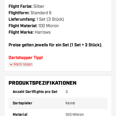
Flight Farbe:
Silber
Flightform:
Standard 6
Lieferumfang:
1 Set (3 Stück)
Flight Material:
100 Micron
Flight Marke:
Harrows
Preise gelten jeweils für ein Set (1 Set = 3 Stück).
Dartshopper Tipp!
Mehr lesen
Sorgen Sie für genügend Ersatz Flights und
Shafts. Diese können sich durch Gebrauch
PRODUKTSPEZIFIKATIONEN
abnutzen oder brechen.
Anzahl Dartflights pro Set
3
Probieren Sie eine andere Form, ein anderes
Dartspieler
Keine
Material oder eine andere Dicke der Flights aus,
um herauszufinden, welche Variante am besten
Material
100 Mikron