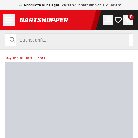
Produkte auf Lager
, Versand innerhalb von 1-2 Tagen*
Menü
0
Konto
Meine Wuns
War
zurück zur Startseite
suchen
suchen
Top 10 Dart Flights