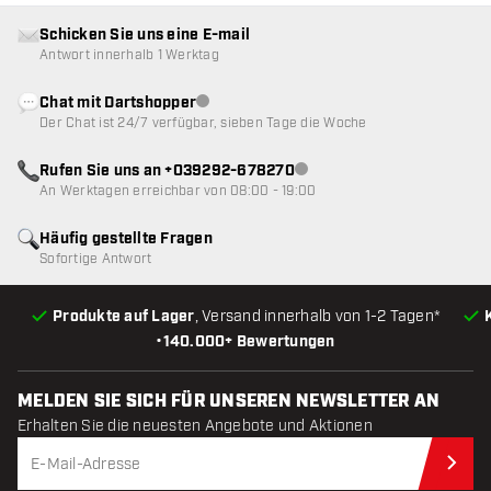
Schicken Sie uns eine E-mail
Antwort innerhalb 1 Werktag
Chat mit Dartshopper
Kundenservice nicht verfügbar
Der Chat ist 24/7 verfügbar, sieben Tage die Woche
Rufen Sie uns an +039292-678270
Kundenservice nicht verfügba
An Werktagen erreichbar von 08:00 - 19:00
Häufig gestellte Fragen
Sofortige Antwort
Produkte auf Lager
, Versand innerhalb von 1-2 Tagen*
•
140.000+ Bewertungen
MELDEN SIE SICH FÜR UNSEREN NEWSLETTER AN
Erhalten Sie die neuesten Angebote und Aktionen
Jet