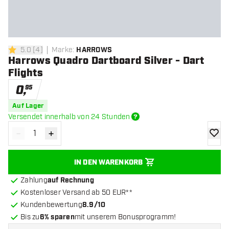
5.0
[
4
]
Marke
:
HARROWS
5 Bewertungssterne
Harrows Quadro Dartboard Silver - Dart
Flights
0
,
95
Auf Lager
Versendet innerhalb von 24 Stunden
-
+
Menge verringern
Menge erhöhen
Zur Wu
IN DEN WARENKORB
Zahlung
auf Rechnung
Kostenloser Versand ab 50 EUR**
Kundenbewertung
8.9/10
Bis zu
6% sparen
mit unserem Bonusprogramm!