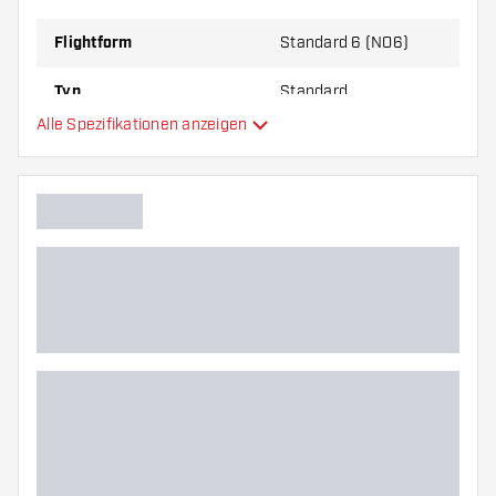
zu Ihnen passt!
Flightform
Standard 6 (NO6)
Typ
Standard
Alle Spezifikationen anzeigen
Flexibilität
Hauptfarbe