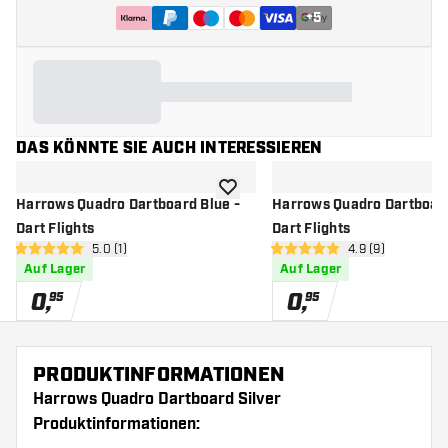
+
5
DAS KÖNNTE SIE AUCH INTERESSIEREN
Zur Wunschliste hinzufügen
Harrows Quadro Dartboard Blue -
Harrows Quadro Dartboard
Dart Flights
Dart Flights
Bewertungsbereich öffnen
5.0 (1)
Bewertungsberei
4.9 (9)
5 Bewertungssterne
4.9 Bewertungssterne
Auf Lager
Auf Lager
0
,
0
,
95
95
PRODUKTINFORMATIONEN
Harrows Quadro Dartboard Silver
Produktinformationen: