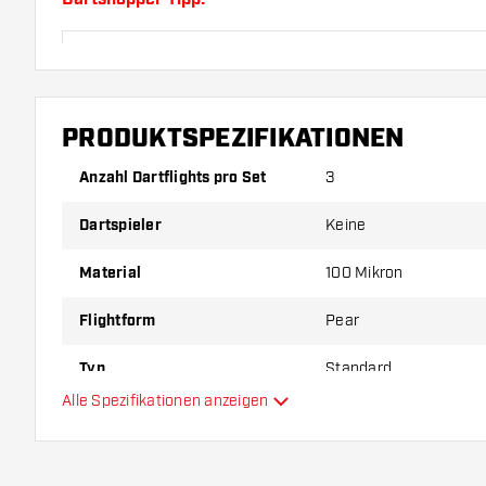
Sorgen Sie für genügend Ersatz Flights und Shafts.
durch Gebrauch abnutzen oder brechen.
PRODUKTSPEZIFIKATIONEN
Probieren Sie eine andere Form, ein anderes Materi
Dicke der Flights aus, um herauszufinden, welche V
Anzahl Dartflights pro Set
3
Ihnen passt!
Dartspieler
Keine
Material
100 Mikron
Flightform
Pear
Typ
Standard
Alle Spezifikationen anzeigen
Flexibilität
Hauptfarbe