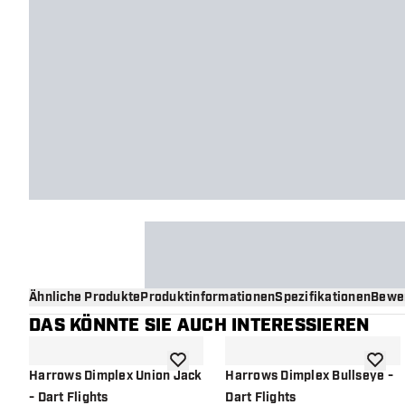
Ähnliche Produkte
Produktinformationen
Spezifikationen
Bewe
DAS KÖNNTE SIE AUCH INTERESSIEREN
Zur Wunschliste hinzufügen
Zur Wu
Harrows Dimplex Union Jack
Harrows Dimplex Bullseye -
- Dart Flights
Dart Flights