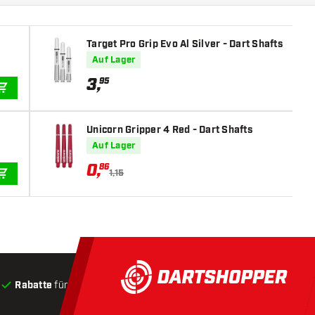
Target Pro Grip Evo Al Silver - Dart Shafts
Auf Lager
3
,
95
IN DEN WARENKORB
Unicorn Gripper 4 Red - Dart Shafts
Auf Lager
0
,
86
1,15
IN DEN WARENKORB
Rabatte
für Kunden
Produkte auf Lager
, Versand innerha