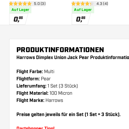
Bewertungsbereich öffnen
5.0 (3)
Bewertungsbereich
4.3 (4)
5 Bewertungssterne
4.3 Bewertungssterne
Auf Lager
Auf Lager
0
,
0
,
95
95
PRODUKTINFORMATIONEN
Harrows Dimplex Union Jack Pear Produktinformati
Flight Farbe:
Multi
Flightform:
Pear
Lieferumfang:
1 Set (3 Stück)
Flight Material:
100 Micron
Flight Marke:
Harrows
Preise gelten jeweils für ein Set (1 Set = 3 Stück).
Dartshopper Tipp!