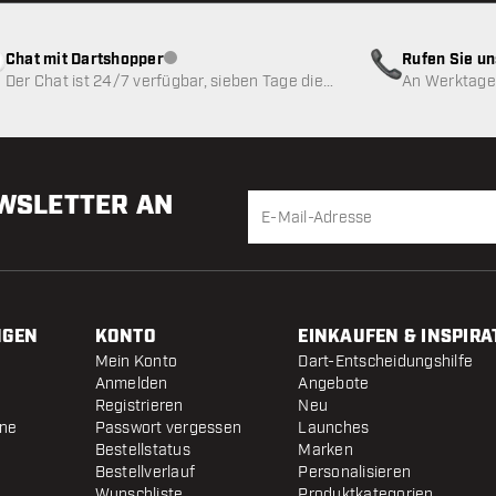
Chat mit Dartshopper
Rufen Sie u
Kundenservice nicht verfügbar
Der Chat ist 24/7 verfügbar, sieben Tage die
An Werktagen
Woche
EWSLETTER AN
NGEN
KONTO
EINKAUFEN & INSPIRA
Mein Konto
Dart-Entscheidungshilfe
Anmelden
Angebote
Registrieren
Neu
ine
Passwort vergessen
Launches
Bestellstatus
Marken
Bestellverlauf
Personalisieren
Wunschliste
Produktkategorien