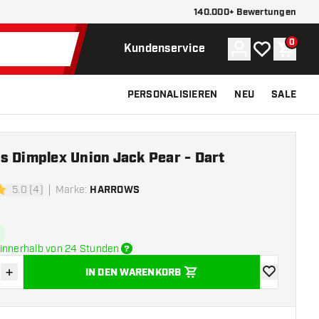
140.000+ Bewertungen
0
Konto
Meine Wunsch
Waren
Kundenservice
PERSONALISIEREN
NEU
SALE
s Dimplex Union Jack Pear - Dart
5.0 (4)
Marke
:
HARROWS
ngssterne
innerhalb von 24 Stunden
+
IN DEN WARENKORB
verringern
Menge erhöhen
Zur Wunschl