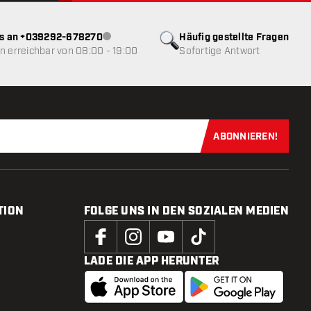
ns an +039292-678270
Häufig gestellte Fragen
Kundenservice nicht verfügbar
 erreichbar von 08:00 - 19:00
Sofortige Antwort
ABONNIEREN!
Jetzt für uns
TION
FOLGE UNS IN DEN SOZIALEN MEDIEN
LADE DIE APP HERUNTER