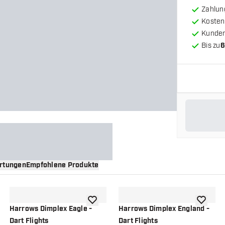
Zahlun
Kosten
Kunde
Bis zu
6
rtungen
Empfohlene Produkte
nschliste hinzufügen
Zur Wunschliste hinzufügen
Zur Wuns
Harrows Dimplex Eagle -
Harrows Dimplex England -
Dart Flights
Dart Flights