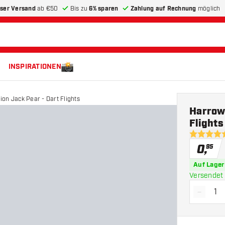
ser Versand
ab €50
Bis zu
6% sparen
Zahlung auf Rechnung
möglich
INSPIRATIONEN
on Jack Pear - Dart Flights
Harrow
Flights
5 Bewertu
0
,
95
Auf Lager
Versendet 
-
Menge 