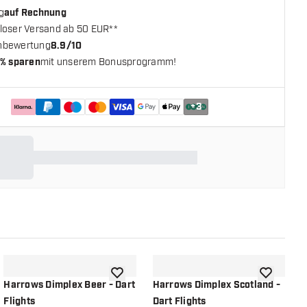
g
auf Rechnung
loser Versand ab 50 EUR**
nbewertung
8.9/10
% sparen
mit unserem Bonusprogramm!
+
3
chliste hinzufügen
Zur Wunschliste hinzufügen
Zur Wunsch
Harrows Dimplex Beer - Dart
Harrows Dimplex Scotland -
H
Flights
Dart Flights
D