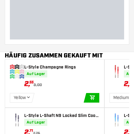
HÄUFIG ZUSAMMEN GEKAUFT MIT
L-Style Champagne Rings
L-St
e Red
Auf Lager
Auf
2
,
2
,
55
71
3,00
Yellow
Medium 3
IN DEN WARENKOR
L-Style L-Shaft N9 Locked Slim Cool
L-St
Black - Dart Shafts
n Blu
Auf Lager
Auf
2
,
2
,
71
71
7,75