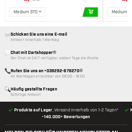
Medium 370
Medium 3
IN DEN WARENKOR
Schicken Sie uns eine E-mail
Antwort innerhalb 1 Werktag
Chat mit Dartshopper
Kundenservice nicht verfügbar
Der Chat ist 24/7 verfügbar, sieben Tage die Woche
Rufen Sie uns an +039292-678270
Kundenservice nicht verfügba
An Werktagen erreichbar von 08:00 - 19:00
Häufig gestellte Fragen
Sofortige Antwort
Produkte auf Lager
, Versand innerhalb von 1-2 Tagen*
•
140.000+ Bewertungen