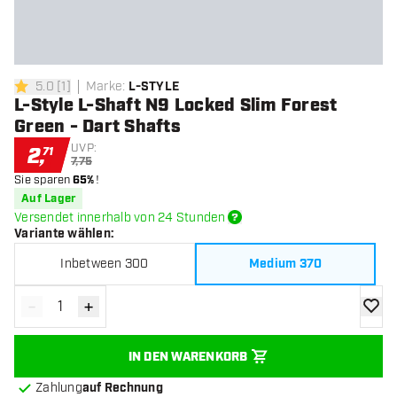
5.0
[
1
]
Marke
:
L-STYLE
5 Bewertungssterne
L-Style L-Shaft N9 Locked Slim Forest
Green - Dart Shafts
UVP:
2
,
71
7,75
Sie sparen
65%
!
Auf Lager
Versendet innerhalb von 24 Stunden
Variante wählen
:
Inbetween 300
Medium 370
-
+
Menge verringern
Menge erhöhen
Zur Wu
IN DEN WARENKORB
Zahlung
auf Rechnung