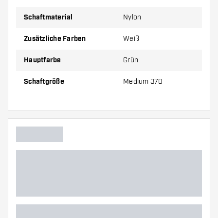
Größe 370
Medium, 51 mm
Schaftmaterial
Nylon
Zusätzliche Farben
Weiß
Preise gelten jeweils für ein Set (1 Set = 3 Stück).
Hauptfarbe
Grün
Schaftgröße
Medium 370