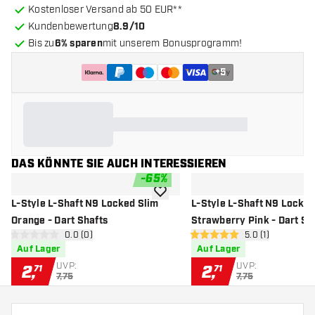
Kostenloser Versand ab 50 EUR**
Kundenbewertung
8.9/10
Bis zu
6% sparen
mit unserem Bonusprogramm!
+
5
DAS KÖNNTE SIE AUCH INTERESSIEREN
-
65
%
Zur Wunschliste hinzufügen
L-Style L-Shaft N9 Locked Slim
L-Style L-Shaft N9 Locked
Orange - Dart Shafts
Strawberry Pink - Dart Sh
Bewertungsbereich öffnen
0.0 (0)
Bewertungsberei
5.0 (1)
0 Bewertungssterne
5 Bewertungssterne
Auf Lager
Auf Lager
UVP:
UVP:
2
,
2
,
71
71
7,75
7,75