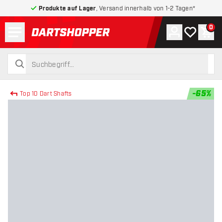
Produkte auf Lager
, Versand innerhalb von 1-2 Tagen*
Menü
0
Konto
Meine Wuns
War
zurück zur Startseite
suchen
suchen
-
65
%
Top 10 Dart Shafts