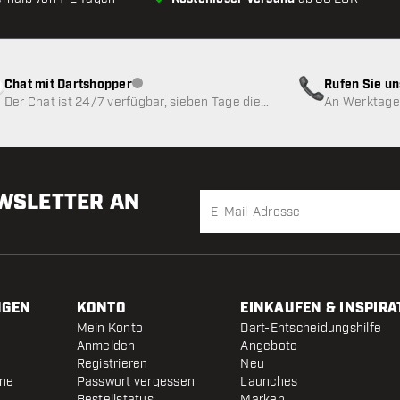
Chat mit Dartshopper
Rufen Sie u
Kundenservice nicht verfügbar
Der Chat ist 24/7 verfügbar, sieben Tage die
An Werktagen
Woche
EWSLETTER AN
NGEN
KONTO
EINKAUFEN & INSPIRA
Mein Konto
Dart-Entscheidungshilfe
Anmelden
Angebote
Registrieren
Neu
ine
Passwort vergessen
Launches
Bestellstatus
Marken