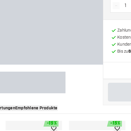
-
Menge 
Zahlun
Kosten
Kunde
Bis zu
6
rtungen
Empfohlene Produkte
-
15
%
-
15
%