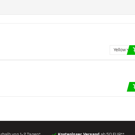
Yellow
erhalb von 1-2 Tagen*
Kostenloser Versand
ab 50 EUR**