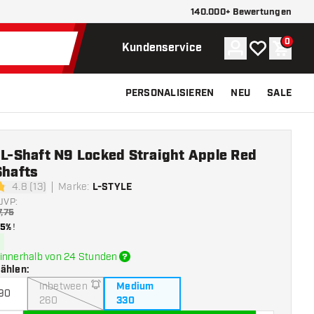
140.000+ Bewertungen
0
Konto
Meine Wunsch
Waren
Kundenservice
PERSONALISIEREN
NEU
SALE
 L-Shaft N9 Locked Straight Apple Red
Shafts
4.8 (13)
Marke
:
L-STYLE
tungssterne
UVP:
7,75
15%
!
innerhalb von 24 Stunden
wählen
:
Inbetween
Medium
190
260
330