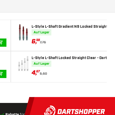
L-Style L-Shaft Gradient N9 Locked Straight Blac
Auf Lager
6
,
59
7,75
IN DEN WARENKORB
L-Style L-Shaft Locked Straight Clear - Dart Sha
Auf Lager
4
,
67
5,50
IN DEN WARENKORB
Rabatte
für Kunden
Produkte auf Lager
, Versand innerha