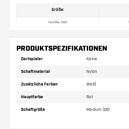
Größe:
Größe 190
Größe 260
In
PRODUKTSPEZIFIKATIONEN
Größe 330
M
Dartspieler
Keine
Preise gelten jeweils für ein Set (1 Set = 3 Stück).
Schaftmaterial
Nylon
Zusätzliche Farben
Weiß
Hauptfarbe
Rot
Schaftgröße
Medium 330