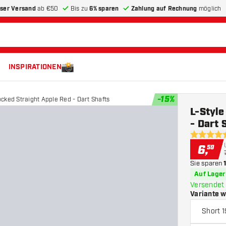
ser Versand
ab €50
Bis zu
6% sparen
Zahlung auf Rechnung
möglich
INSPIRATIONEN
-
15
%
ocked Straight Apple Red - Dart Shafts
L-Style
- Dart 
4.8 Bewer
6
,
59
Sie sparen
Auf Lager
Versendet 
Variante 
Short 