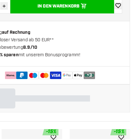
+
IN DEN WARENKORB
verringern
Menge erhöhen
Zur Wunschl
g
auf Rechnung
loser Versand ab 50 EUR**
nbewertung
8.9/10
% sparen
mit unserem Bonusprogramm!
+
3
-
15
%
-
15
%