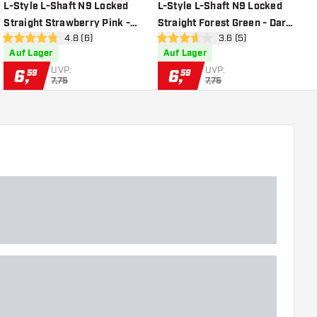
chliste hinzufügen
Zur Wunschliste hinzufügen
Zur Wunsch
L-Style L-Shaft N9 Locked
L-Style L-Shaft N9 Locked
L
Straight Strawberry Pink -
Straight Forest Green - Dart
S
öffnen
Bewertungsbereich öffnen
4.8 (6)
Bewertungsbereich öf
3.6 (5)
Dart Shafts
Shafts
4.8 Bewertungssterne
3.6 Bewertungssterne
5
Auf Lager
Auf Lager
UVP:
UVP:
6
,
6
,
59
59
7,75
7,75