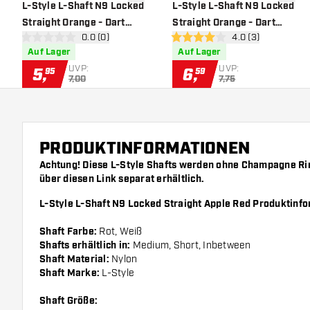
Zur Wunschliste hinzufügen
Zur Wu
L-Style L-Shaft N9 Locked
L-Style L-Shaft N9 Locked
Straight Orange - Dart
Straight Orange - Dart
Bewertungsbereich öffnen
0.0 (0)
Bewertungsbereich
4.0 (3)
Shafts
Shafts
0 Bewertungssterne
4 Bewertungssterne
Auf Lager
Auf Lager
UVP:
UVP:
5
,
6
,
95
59
7,00
7,75
PRODUKTINFORMATIONEN
Achtung! Diese L-Style Shafts werden ohne Champagne Ring
über diesen
Link
separat erhältlich.
L-Style L-Shaft N9 Locked Straight Apple Red Produktinf
Shaft Farbe:
Rot, Weiß
Shafts erhältlich in:
Medium, Short, Inbetween
Shaft Material:
Nylon
Shaft Marke:
L-Style
Shaft Größe: