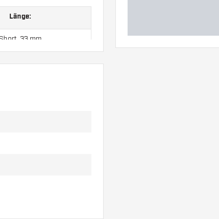
Länge:
Short, 33 mm
between, 40 mm
edium, 47 mm