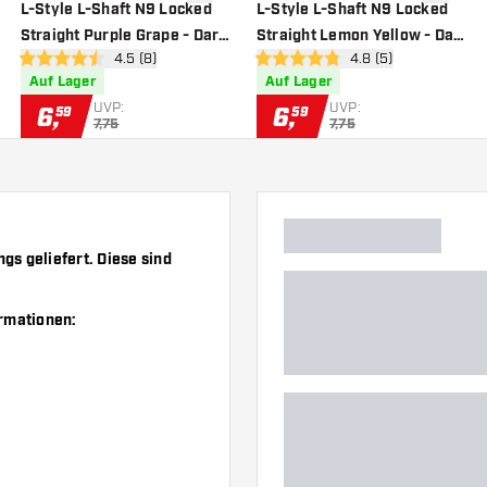
nschliste hinzufügen
Zur Wunschliste hinzufügen
Zur Wuns
L-Style L-Shaft N9 Locked
L-Style L-Shaft N9 Locked
Straight Purple Grape - Dart
Straight Lemon Yellow - Dart
 öffnen
Bewertungsbereich öffnen
4.5 (8)
Bewertungsbereich 
4.8 (5)
Shafts
Shafts
4.5 Bewertungssterne
4.8 Bewertungssterne
Auf Lager
Auf Lager
UVP:
UVP:
6
,
6
,
59
59
7,75
7,75
s geliefert. Diese sind
ormationen: