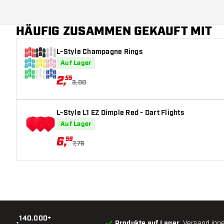
HÄUFIG ZUSAMMEN GEKAUFT MIT
L-Style Champagne Rings
Auf Lager
2
,
55
3,00
L-Style L1 EZ Dimple Red - Dart Flights
Auf Lager
6
,
59
7,75
140.000+
•
Produkte auf Lager
, Versand inn