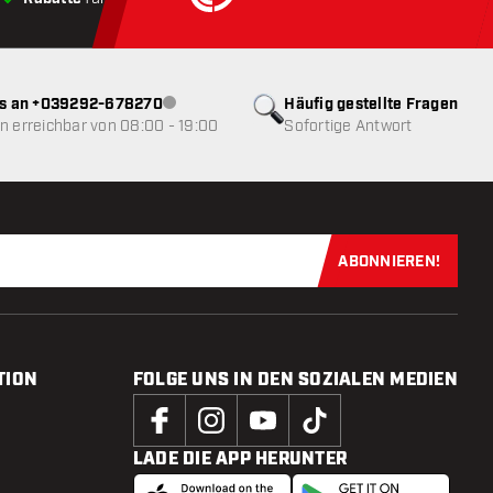
ns an +039292-678270
Häufig gestellte Fragen
Kundenservice nicht verfügbar
 erreichbar von 08:00 - 19:00
Sofortige Antwort
ABONNIEREN!
Jetzt für uns
TION
FOLGE UNS IN DEN SOZIALEN MEDIEN
LADE DIE APP HERUNTER