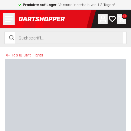
Produkte auf Lager
, Versand innerhalb von 1-2 Tagen*
Menü
0
Konto
Meine Wuns
War
zurück zur Startseite
suchen
suchen
Top 10 Dart Flights