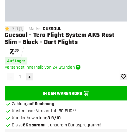
3.0
[
1
]
Marke
:
CUESOUL
3 Bewertungssterne
Cuesoul - Tero Flight System AK5 Rost
Slim - Black - Dart Flights
7
,
35
Auf Lager
Versendet innerhalb von 24 Stunden
-
+
Menge verringern
Menge erhöhen
Zur Wu
IN DEN WARENKORB
Zahlung
auf Rechnung
Kostenloser Versand ab 50 EUR**
Kundenbewertung
8.9/10
Bis zu
6% sparen
mit unserem Bonusprogramm!