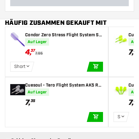
HÄUFIG ZUSAMMEN GEKAUFT MIT
Condor Zero Stress Flight System Sli
Cues
m Clear Purple - Dart Flights
st Sl
Auf Lager
Auf
4
,
7
,
37
35
7,95
Short
IN DEN WARENKOR
Cuesoul - Tero Flight System AK5 Ro
Cues
st Slim - Clear - Dart Flights
st Te
Auf Lager
Auf
7
,
7
,
35
35
S
IN DEN WARENKOR