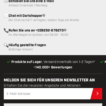
Schicken Sie uns eine E-mail
Antwort innerhalb 1 Werktag
Chat mit Dartshopper
Kundenservice nicht verfügbar
Der Chat ist 24/7 verfügbar, sieben Tage die Woche
Rufen Sie uns an +039292-678270
Kundenservice nicht verfügba
An Werktagen erreichbar von 08:00 - 19:00
Häufig gestellte Fragen
Sofortige Antwort
Produkte auf Lager
, Versand innerhalb von 1-2 Tagen*
•
140.000+ Bewertungen
MELDEN SIE SICH FÜR UNSEREN NEWSLETTER AN
Erhalten Sie die neuesten Angebote und Aktionen
Jet