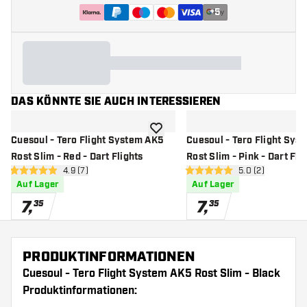
+
5
DAS KÖNNTE SIE AUCH INTERESSIEREN
Zur Wunschliste hinzufügen
Cuesoul - Tero Flight System AK5
Cuesoul - Tero Flight Sys
Rost Slim - Red - Dart Flights
Rost Slim - Pink - Dart Fli
Bewertungsbereich öffnen
4.9 (7)
Bewertungsbere
5.0 (2)
4.9 Bewertungssterne
5 Bewertungssterne
Auf Lager
Auf Lager
7
,
7
,
35
35
PRODUKTINFORMATIONEN
Cuesoul - Tero Flight System AK5 Rost Slim - Black
Produktinformationen: