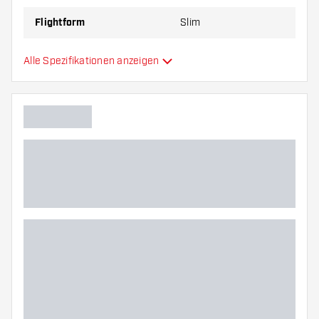
Flightform
Slim
Flight und Shaft in
Alle Spezifikationen anzeigen
Typ
einem
Flexibilität
Hauptfarbe