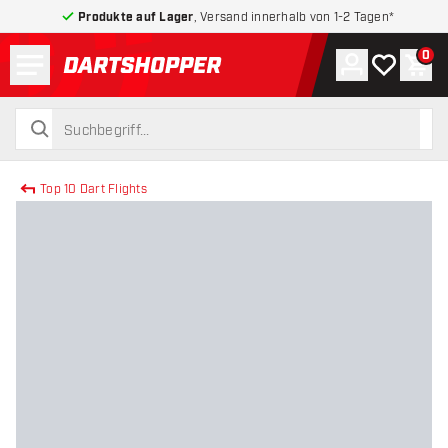
Produkte auf Lager
, Versand innerhalb von 1-2 Tagen*
Menü
0
Konto
Meine Wuns
War
zurück zur Startseite
suchen
suchen
Top 10 Dart Flights