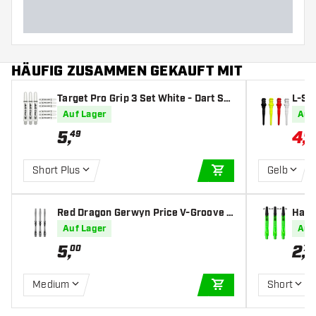
HÄUFIG ZUSAMMEN GEKAUFT MIT
Target Pro Grip 3 Set White - Dart Sh
L-St
afts
art S
Auf Lager
Auf
5
,
4
,
49
04
Short Plus
Gelb
IN DEN WARENKOR
Red Dragon Gerwyn Price V-Groove B
Harr
lack - Dart Shafts
Dart
Auf Lager
Auf
5
,
2
,
00
70
Medium
Short
IN DEN WARENKOR