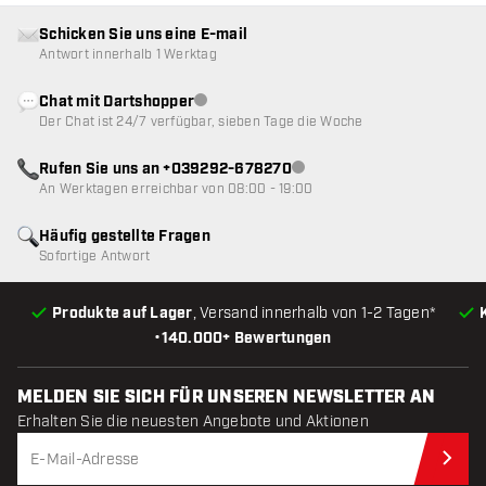
Schicken Sie uns eine E-mail
Antwort innerhalb 1 Werktag
Chat mit Dartshopper
Kundenservice nicht verfügbar
Der Chat ist 24/7 verfügbar, sieben Tage die Woche
Rufen Sie uns an +039292-678270
Kundenservice nicht verfügba
An Werktagen erreichbar von 08:00 - 19:00
Häufig gestellte Fragen
Sofortige Antwort
Produkte auf Lager
, Versand innerhalb von 1-2 Tagen*
•
140.000+ Bewertungen
MELDEN SIE SICH FÜR UNSEREN NEWSLETTER AN
Erhalten Sie die neuesten Angebote und Aktionen
Jet