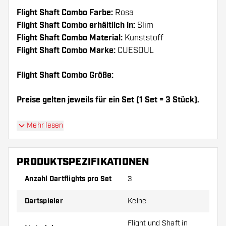
Flight Shaft Combo Farbe:
Rosa
Flight Shaft Combo erhältlich in:
Slim
Flight Shaft Combo Material:
Kunststoff
Flight Shaft Combo Marke:
CUESOUL
Flight Shaft Combo Größe:
Preise gelten jeweils für ein Set (1 Set = 3 Stück).
Dartshopper Tipp!
Mehr lesen
Sorgen Sie für genügend Ersatz Flights und
PRODUKTSPEZIFIKATIONEN
Shafts. Diese können sich durch Gebrauch
abnutzen oder brechen.
Anzahl Dartflights pro Set
3
Dartspieler
Keine
Probieren Sie eine andere Form, ein anderes
Material oder eine andere Dicke der Flights aus,
Flight und Shaft in