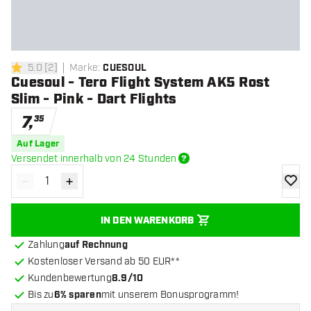
5.0
[
2
]
Marke
:
CUESOUL
5 Bewertungssterne
Cuesoul - Tero Flight System AK5 Rost
Slim - Pink - Dart Flights
7
,
35
Auf Lager
Versendet innerhalb von 24 Stunden
-
+
Menge verringern
Menge erhöhen
Zur Wu
IN DEN WARENKORB
Zahlung
auf Rechnung
Kostenloser Versand ab 50 EUR**
Kundenbewertung
8.9/10
Bis zu
6% sparen
mit unserem Bonusprogramm!