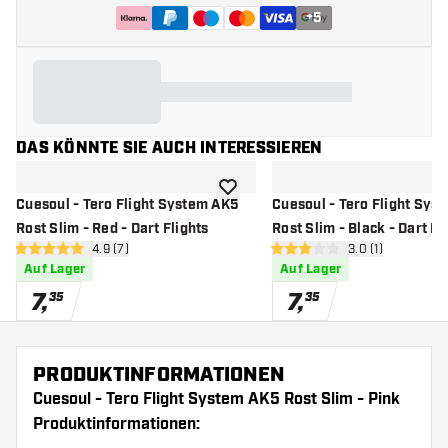
+
5
DAS KÖNNTE SIE AUCH INTERESSIEREN
Zur Wunschliste hinzufügen
Cuesoul - Tero Flight System AK5
Cuesoul - Tero Flight Sys
Rost Slim - Red - Dart Flights
Rost Slim - Black - Dart Fl
Bewertungsbereich öffnen
4.9 (7)
Bewertungsberei
3.0 (1)
4.9 Bewertungssterne
3 Bewertungssterne
Auf Lager
Auf Lager
7
,
7
,
35
35
PRODUKTINFORMATIONEN
Cuesoul - Tero Flight System AK5 Rost Slim - Pink
Produktinformationen: