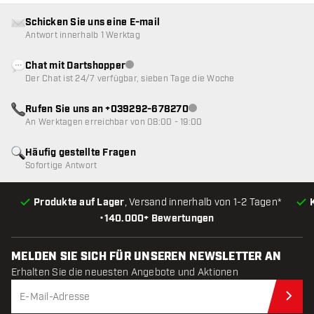
Schicken Sie uns eine E-mail
Antwort innerhalb 1 Werktag
Chat mit Dartshopper
Kundenservice nicht verfügbar
Der Chat ist 24/7 verfügbar, sieben Tage die Woche
Rufen Sie uns an +039292-678270
Kundenservice nicht verfügba
An Werktagen erreichbar von 08:00 - 19:00
Häufig gestellte Fragen
Sofortige Antwort
Produkte auf Lager
, Versand innerhalb von 1-2 Tagen*
•
140.000+ Bewertungen
MELDEN SIE SICH FÜR UNSEREN NEWSLETTER AN
Erhalten Sie die neuesten Angebote und Aktionen
Jet