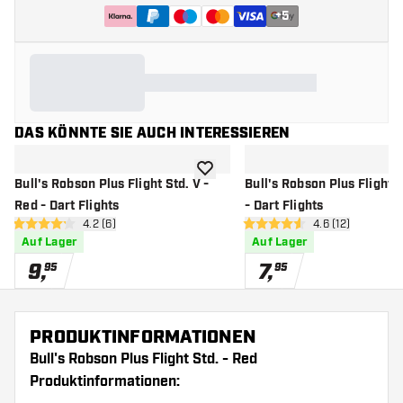
+
5
DAS KÖNNTE SIE AUCH INTERESSIEREN
Zur Wunschliste hinzufügen
Bull's Robson Plus Flight Std. V -
Bull's Robson Plus Flight S
Red - Dart Flights
- Dart Flights
Bewertungsbereich öffnen
4.2 (6)
Bewertungsbere
4.6 (12)
4.2 Bewertungssterne
4.6 Bewertungssterne
Auf Lager
Auf Lager
9
,
7
,
95
95
PRODUKTINFORMATIONEN
Bull's Robson Plus Flight Std. - Red
Produktinformationen: