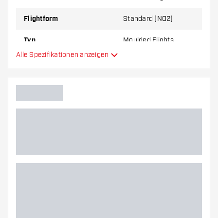
zu Ihnen passt!
Flightform
Standard (NO2)
Typ
Moulded Flights
Alle Spezifikationen anzeigen
Flexibilität
Hauptfarbe