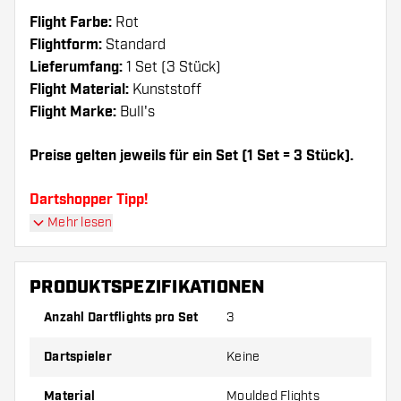
Flight Farbe:
Rot
Flightform:
Standard
Lieferumfang:
1 Set (3 Stück)
Flight Material:
Kunststoff
Flight Marke:
Bull's
Preise gelten jeweils für ein Set (1 Set = 3 Stück).
Dartshopper Tipp!
Mehr lesen
Sorgen Sie für genügend Ersatz Flights und
Shafts. Diese können sich durch Gebrauch
PRODUKTSPEZIFIKATIONEN
abnutzen oder brechen.
Anzahl Dartflights pro Set
3
Probieren Sie eine andere Form, ein anderes
Dartspieler
Keine
Material oder eine andere Dicke der Flights aus,
um herauszufinden, welche Variante am besten
Material
Moulded Flights