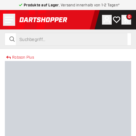
Produkte auf Lager
, Versand innerhalb von 1-2 Tagen*
Menü
0
Konto
Meine Wuns
War
zurück zur Startseite
suchen
suchen
Robson Plus