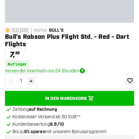
5.0
[
28
]
Marke
:
BULL'S
5 Bewertungssterne
Bull's Robson Plus Flight Std. - Red - Dart
Flights
7
,
95
Auf Lager
Versendet innerhalb von 24 Stunden
-
+
Menge verringern
Menge erhöhen
Zur Wu
IN DEN WARENKORB
Zahlung
auf Rechnung
Kostenloser Versand ab 50 EUR**
Kundenbewertung
8.9/10
Bis zu
6% sparen
mit unserem Bonusprogramm!