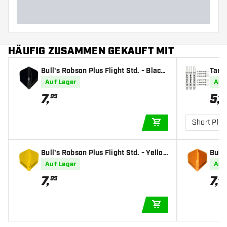
HÄUFIG ZUSAMMEN GEKAUFT MIT
Bull's Robson Plus Flight Std. - Black
Targe
- Dart Flights
afts
Auf Lager
Auf
7
,
5
,
95
49
Short Plus
IN DEN WARENKOR
Bull's Robson Plus Flight Std. - Yello
Bull'
w - Dart Flights
e - D
Auf Lager
Auf
7
,
7
,
95
95
IN DEN WARENKOR