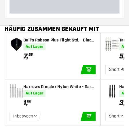
HÄUFIG ZUSAMMEN GEKAUFT MIT
Bull's Robson Plus Flight Std. - Black
Targe
- Dart Flights
afts
Auf Lager
Auf
7
,
5
,
95
49
Short Plus
IN DEN WARENKOR
Harrows Dimplex Nylon White - Dart
Harr
Shafts
art S
Auf Lager
Auf
1
,
3
,
80
95
Inbetween
Short
IN DEN WARENKOR