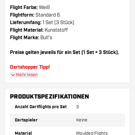
Flight Farbe:
Weiß
Flightform:
Standard 6
Lieferumfang:
1 Set (3 Stück)
Flight Material:
Kunststoff
Flight Marke:
Bull's
Preise gelten jeweils für ein Set (1 Set = 3 Stück).
Dartshopper Tipp!
Mehr lesen
Sorgen Sie für genügend Ersatz Flights und
Shafts. Diese können sich durch Gebrauch
PRODUKTSPEZIFIKATIONEN
abnutzen oder brechen.
Anzahl Dartflights pro Set
3
Probieren Sie eine andere Form, ein anderes
Dartspieler
Keine
Material oder eine andere Dicke der Flights aus,
um herauszufinden, welche Variante am besten
Material
Moulded Flights