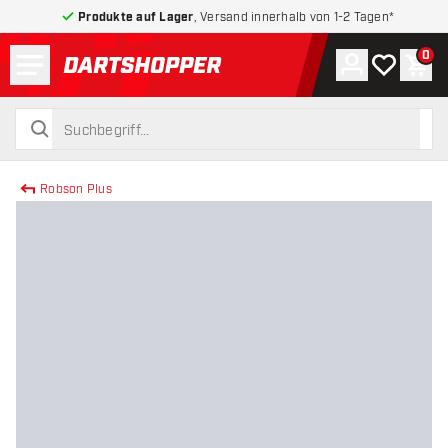
Produkte auf Lager
, Versand innerhalb von 1-2 Tagen*
Menü
0
Konto
Meine Wuns
War
zurück zur Startseite
suchen
suchen
Robson Plus