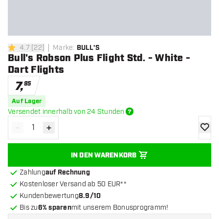
4.7
[
22
]
Marke
:
BULL'S
4.7 Bewertungssterne
Bull's Robson Plus Flight Std. - White -
Dart Flights
7
,
95
Auf Lager
Versendet innerhalb von 24 Stunden
-
+
Menge verringern
Menge erhöhen
Zur Wu
IN DEN WARENKORB
Zahlung
auf Rechnung
Kostenloser Versand ab 50 EUR**
Kundenbewertung
8.9/10
Bis zu
6% sparen
mit unserem Bonusprogramm!