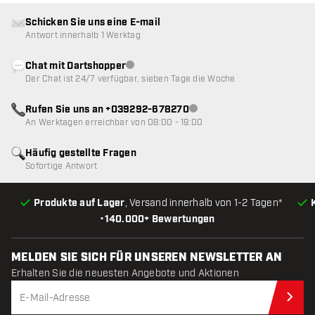
Schicken Sie uns eine E-mail
Antwort innerhalb 1 Werktag
Chat mit Dartshopper
Kundenservice nicht verfügbar
Der Chat ist 24/7 verfügbar, sieben Tage die Woche
Rufen Sie uns an +039292-678270
Kundenservice nicht verfügba
An Werktagen erreichbar von 08:00 - 19:00
Häufig gestellte Fragen
Sofortige Antwort
Produkte auf Lager
, Versand innerhalb von 1-2 Tagen*
•
140.000+ Bewertungen
MELDEN SIE SICH FÜR UNSEREN NEWSLETTER AN
Erhalten Sie die neuesten Angebote und Aktionen
Jet