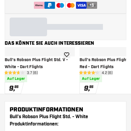
+
5
DAS KÖNNTE SIE AUCH INTERESSIEREN
Zur Wunschliste hinzufügen
Bull's Robson Plus Flight Std. V -
Bull's Robson Plus Flight S
White - Dart Flights
Red - Dart Flights
Bewertungsbereich öffnen
3.7 (6)
Bewertungsberei
4.2 (6)
3.7 Bewertungssterne
4.2 Bewertungssterne
Auf Lager
Auf Lager
9
,
9
,
95
95
PRODUKTINFORMATIONEN
Bull's Robson Plus Flight Std. - White
Produktinformationen: