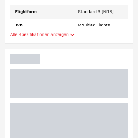
zu Ihnen passt!
Flightform
Standard 6 (NO6)
Typ
Moulded Flights
Alle Spezifikationen anzeigen
Flexibilität
Hauptfarbe