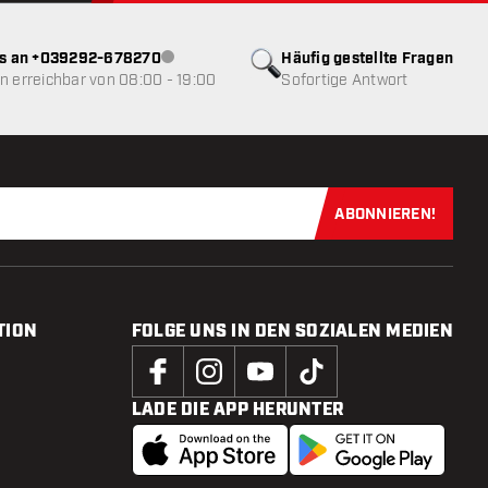
ns an +039292-678270
Häufig gestellte Fragen
Kundenservice nicht verfügbar
 erreichbar von 08:00 - 19:00
Sofortige Antwort
ABONNIEREN!
Jetzt für uns
TION
FOLGE UNS IN DEN SOZIALEN MEDIEN
LADE DIE APP HERUNTER