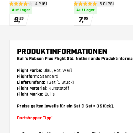
Bewertungsbereich öffnen
4.2 (6)
Bewertungsbereic
5.0 (28)
4.2 Bewertungssterne
5 Bewertungssterne
Auf Lager
Auf Lager
9
,
7
,
95
95
PRODUKTINFORMATIONEN
Bull's Robson Plus Flight Std. Netherlands Produktinforma
Flight Farbe:
Blau, Rot, Weiß
Flightform:
Standard
Lieferumfang:
1 Set (3 Stück)
Flight Material:
Kunststoff
Flight Marke:
Bull's
Preise gelten jeweils für ein Set (1 Set = 3 Stück).
Dartshopper Tipp!