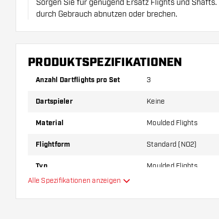
Sorgen Sie für genügend Ersatz Flights und Shafts.
durch Gebrauch abnutzen oder brechen.
Probieren Sie eine andere Form, ein anderes Materi
Dicke der Flights aus, um herauszufinden, welche V
PRODUKTSPEZIFIKATIONEN
Ihnen passt!
Anzahl Dartflights pro Set
3
Dartspieler
Keine
Material
Moulded Flights
Flightform
Standard (NO2)
Typ
Moulded Flights
Alle Spezifikationen anzeigen
Flexibilität
Zusätzliche Farben