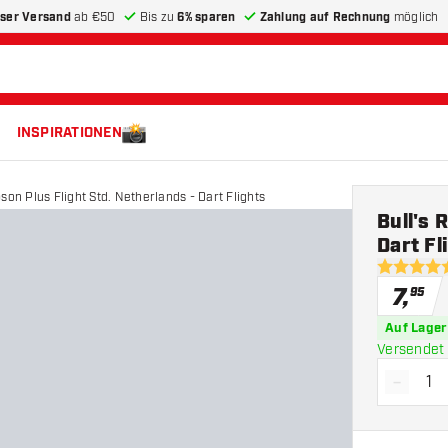
ser Versand
ab €50
Bis zu
6% sparen
Zahlung auf Rechnung
möglich
INSPIRATIONEN
bson Plus Flight Std. Netherlands - Dart Flights
Bull's 
Dart Fl
5 Bewertu
7
,
95
Auf Lager
Versendet 
-
Menge 