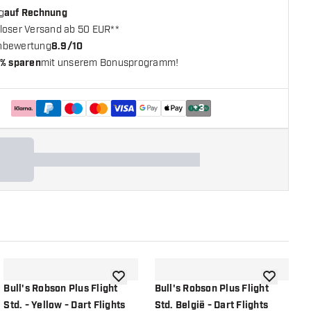
g
auf Rechnung
loser Versand ab 50 EUR**
nbewertung
8.9/10
% sparen
mit unserem Bonusprogramm!
+
3
chliste hinzufügen
Zur Wunschliste hinzufügen
Zur Wunsch
Bull's Robson Plus Flight
Bull's Robson Plus Flight
B
Std. - Yellow - Dart Flights
Std. België - Dart Flights
S