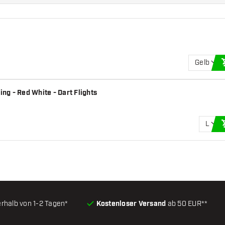
Gelb
ing - Red White - Dart Flights
L
erhalb von 1-2 Tagen*
Kostenloser Versand
ab 50 EUR**