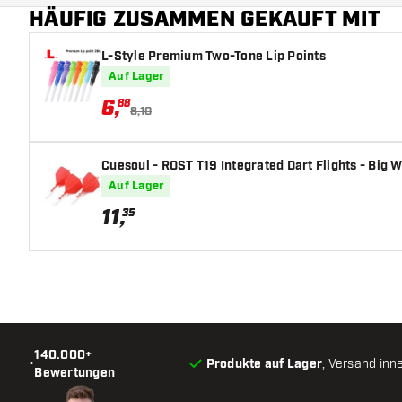
HÄUFIG ZUSAMMEN GEKAUFT MIT
Hauptfarbe
L-Style Premium Two-Tone Lip Points
Auf Lager
6
,
88
8,10
Cuesoul - ROST T19 Integrated Dart Flights - Big W
Auf Lager
11
,
35
140.000+
•
Produkte auf Lager
, Versand inn
Bewertungen