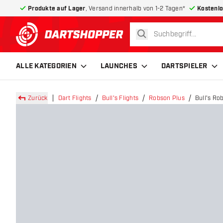
Produkte auf Lager
, Versand innerhalb von 1-2 Tagen*
Kostenlo
suchen
zurück zur Startseite
ALLE KATEGORIEN
LAUNCHES
DARTSPIELER
Zurück
Dart Flights
Bull's Flights
Robson Plus
Bull's Ro