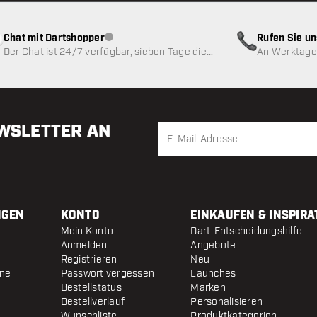
Chat mit Dartshopper
Rufen Sie u
Kundenservice nicht verfügbar
Der Chat ist 24/7 verfügbar, sieben Tage die
An Werktagen
Woche
EWSLETTER AN
NGEN
KONTO
EINKAUFEN & INSPIRA
Mein Konto
Dart-Entscheidungshilfe
Anmelden
Angebote
Registrieren
Neu
ine
Passwort vergessen
Launches
Bestellstatus
Marken
Bestellverlauf
Personalisieren
Wunschliste
Produktkategorien