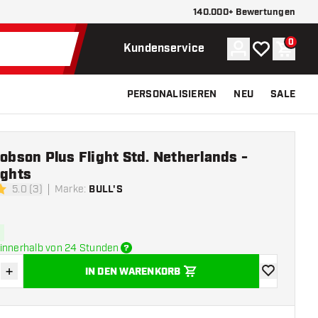
140.000+ Bewertungen
0
Konto
Meine Wunsch
Waren
Kundenservice
PERSONALISIEREN
NEU
SALE
Robson Plus Flight Std. Netherlands -
ights
5.0 (3)
Marke
:
BULL'S
ngssterne
innerhalb von 24 Stunden
+
IN DEN WARENKORB
verringern
Menge erhöhen
Zur Wunschl