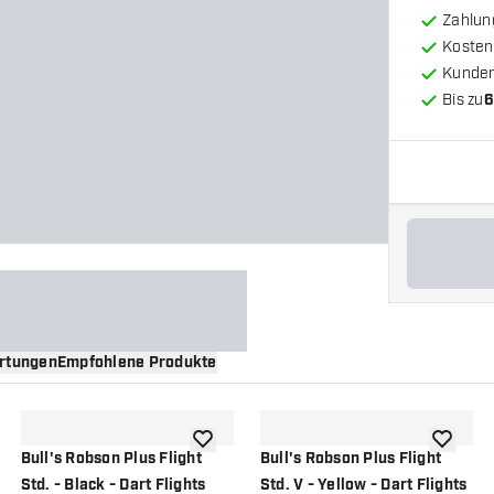
Zahlun
Kosten
Kunde
Bis zu
6
rtungen
Empfohlene Produkte
nschliste hinzufügen
Zur Wunschliste hinzufügen
Zur Wuns
Bull's Robson Plus Flight
Bull's Robson Plus Flight
Std. - Black - Dart Flights
Std. V - Yellow - Dart Flights