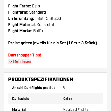
Flight Farbe:
Gelb
Flightform:
Standard
Lieferumfang:
1 Set (3 Stück)
Flight Material:
Kunststoff
Flight Marke:
Bull's
Preise gelten jeweils für ein Set (1 Set = 3 Stück).
Dartshopper Tipp!
Mehr lesen
Sorgen Sie für genügend Ersatz Flights und
Shafts. Diese können sich durch Gebrauch
PRODUKTSPEZIFIKATIONEN
abnutzen oder brechen.
Anzahl Dartflights pro Set
3
Probieren Sie eine andere Form, ein anderes
Dartspieler
Keine
Material oder eine andere Dicke der Flights aus,
um herauszufinden, welche Variante am besten
Material
Moulded Flights