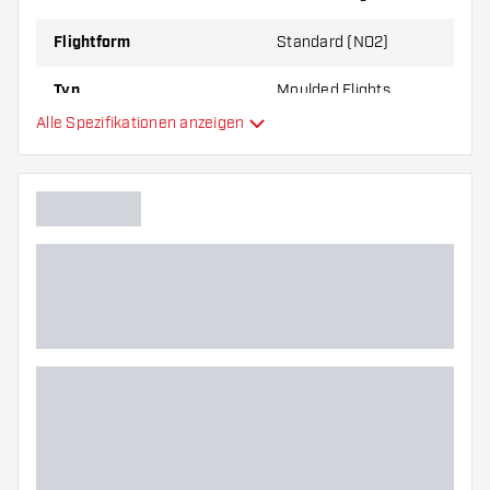
zu Ihnen passt!
Flightform
Standard (NO2)
Typ
Moulded Flights
Alle Spezifikationen anzeigen
Flexibilität
Hauptfarbe