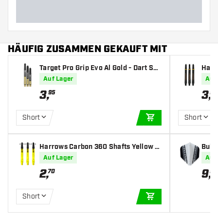
HÄUFIG ZUSAMMEN GEKAUFT MIT
Target Pro Grip Evo Al Gold - Dart Sha
Harr
fts
t Sha
Auf Lager
Auf
3
,
3
,
95
95
Short
Short
IN DEN WARENKOR
Harrows Carbon 360 Shafts Yellow -
Bull'
Dart Shafts
e - D
Auf Lager
Auf
2
,
9
,
70
95
Short
IN DEN WARENKOR