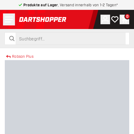
Produkte auf Lager
, Versand innerhalb von 1-2 Tagen*
Menü
0
Konto
Meine Wuns
War
zurück zur Startseite
suchen
suchen
Robson Plus