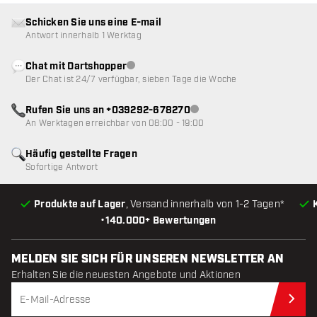
Schicken Sie uns eine E-mail
Antwort innerhalb 1 Werktag
Chat mit Dartshopper
Kundenservice nicht verfügbar
Der Chat ist 24/7 verfügbar, sieben Tage die Woche
Rufen Sie uns an +039292-678270
Kundenservice nicht verfügba
An Werktagen erreichbar von 08:00 - 19:00
Häufig gestellte Fragen
Sofortige Antwort
Produkte auf Lager
, Versand innerhalb von 1-2 Tagen*
•
140.000+ Bewertungen
MELDEN SIE SICH FÜR UNSEREN NEWSLETTER AN
Erhalten Sie die neuesten Angebote und Aktionen
Jet