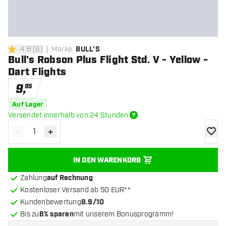
4.8
[
6
]
Marke
:
BULL'S
4.8 Bewertungssterne
Bull's Robson Plus Flight Std. V - Yellow -
Dart Flights
9
,
95
Auf Lager
Versendet innerhalb von 24 Stunden
-
+
Menge verringern
Menge erhöhen
Zur Wu
IN DEN WARENKORB
Zahlung
auf Rechnung
Kostenloser Versand ab 50 EUR**
Kundenbewertung
8.9/10
Bis zu
6% sparen
mit unserem Bonusprogramm!