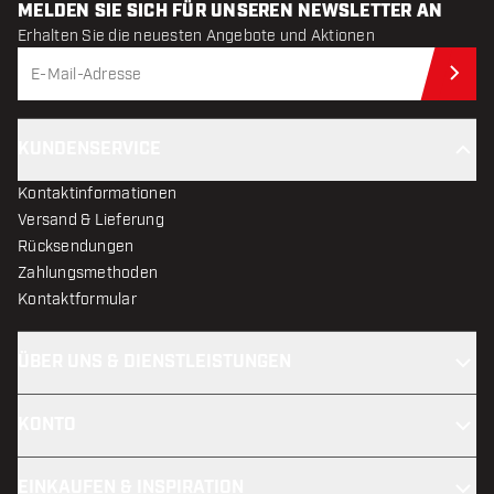
MELDEN SIE SICH FÜR UNSEREN NEWSLETTER AN
Erhalten Sie die neuesten Angebote und Aktionen
Jet
KUNDENSERVICE
Kontaktinformationen
Versand & Lieferung
Rücksendungen
Zahlungsmethoden
Kontaktformular
ÜBER UNS & DIENSTLEISTUNGEN
KONTO
EINKAUFEN & INSPIRATION