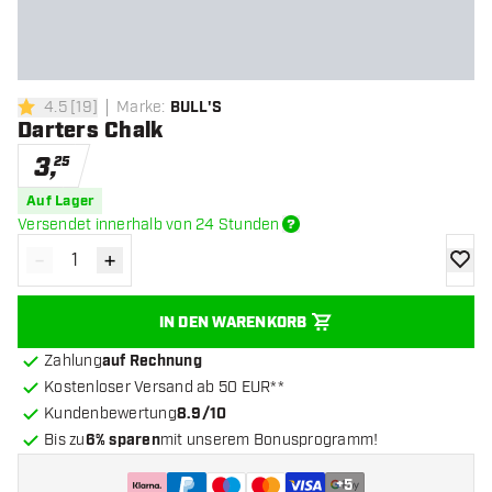
4.5
[
19
]
Marke
:
BULL'S
4.5 Bewertungssterne
Darters Chalk
3
,
25
Auf Lager
Versendet innerhalb von 24 Stunden
-
+
Menge verringern
Menge erhöhen
Zur Wu
IN DEN WARENKORB
Zahlung
auf Rechnung
Kostenloser Versand ab 50 EUR**
Kundenbewertung
8.9/10
Bis zu
6% sparen
mit unserem Bonusprogramm!
+
5