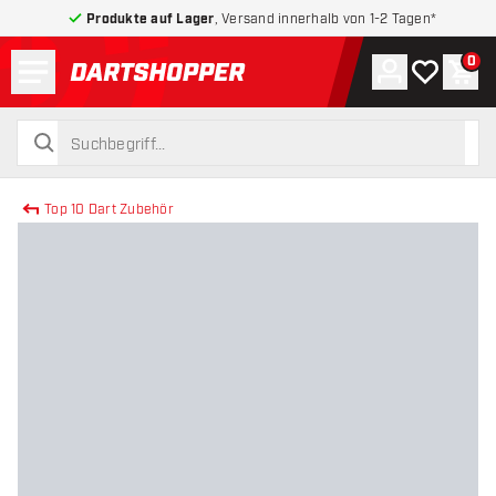
Produkte auf Lager
, Versand innerhalb von 1-2 Tagen*
Menü
0
Konto
Meine Wuns
War
zurück zur Startseite
suchen
suchen
Top 10 Dart Zubehör