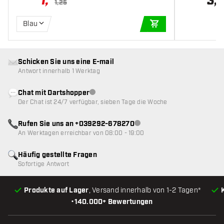
1
,
3
,
1,25
Blau
IN DEN WARENKOR
Schicken Sie uns eine E-mail
Antwort innerhalb 1 Werktag
Chat mit Dartshopper
Kundenservice nicht verfügbar
Der Chat ist 24/7 verfügbar, sieben Tage die Woche
Rufen Sie uns an +039292-678270
Kundenservice nicht verfügba
An Werktagen erreichbar von 08:00 - 19:00
Häufig gestellte Fragen
Sofortige Antwort
Produkte auf Lager
, Versand innerhalb von 1-2 Tagen*
•
140.000+ Bewertungen