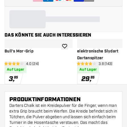
DAS KÖNNTE SIE AUCH INTERESSIEREN
Zur Wunschliste hinzufügen
Bull's Mor-Grip
elektronische Slydart
Dartanspitzer
Bewertungsbereich öffnen
4.0 (24)
Bewertungsbere
3.8 (143)
4 Bewertungssterne
3.8 Bewertungssterne
Auf Lager
Auf Lager
3
,
29
,
95
95
PRODUKTINFORMATIONEN
Darters Chalk ist ein Kreidepulver für die Finger, wenn man
extra Grip braucht beim Werfen. Die Kreide befindet sich in
Tütchen, die Pulver abgeben und lassen sich einfach beim
Turnier in die Hosentasche verstauen. Das macht das