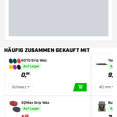
HÄUFIG ZUSAMMEN GEKAUFT MIT
KOTO Grip Wax
Targ
Auf Lager
Auf
0
,
9
,
95
99
Schwarz
40 mm
IN DEN WARENKOR
XQMax Grip Wax
Bull'
Auf Lager
Auf
06
95