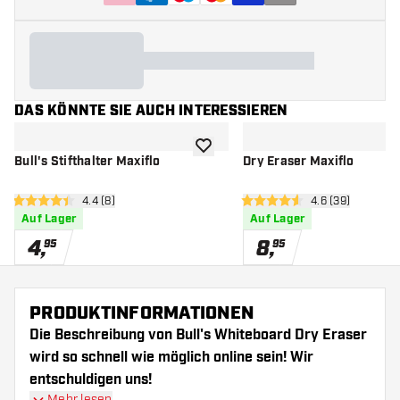
DAS KÖNNTE SIE AUCH INTERESSIEREN
Zur Wunschliste hinzufügen
Bull's Stifthalter Maxiflo
Dry Eraser Maxiflo
Bewertungsbereich öffnen
4.4 (8)
Bewertungsbere
4.6 (39)
4.4 Bewertungssterne
4.6 Bewertungssterne
Auf Lager
Auf Lager
4
,
8
,
95
95
PRODUKTINFORMATIONEN
Die Beschreibung von Bull's Whiteboard Dry Eraser
wird so schnell wie möglich online sein! Wir
entschuldigen uns!
Mehr lesen