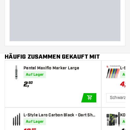
HÄUFIG ZUSAMMEN GEKAUFT MIT
Pentel Maxiflo Marker Large
L-St
Auf Lager
Auf
2
,
4
,
60
04
Schwarz
IN DEN WARENKOR
L-Style Laro Carbon Black - Dart Sha
KOTO 
fts
pfeil
Auf Lager
Auf
60