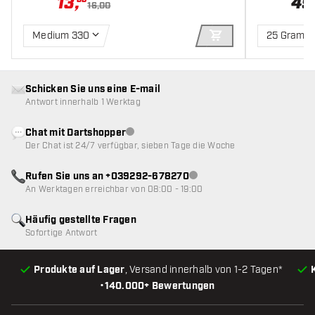
13
,
49
16,00
Medium 330
25 Gramm
IN DEN WARENKOR
Schicken Sie uns eine E-mail
Antwort innerhalb 1 Werktag
Chat mit Dartshopper
Kundenservice nicht verfügbar
Der Chat ist 24/7 verfügbar, sieben Tage die Woche
Rufen Sie uns an +039292-678270
Kundenservice nicht verfügba
An Werktagen erreichbar von 08:00 - 19:00
Häufig gestellte Fragen
Sofortige Antwort
Produkte auf Lager
, Versand innerhalb von 1-2 Tagen*
•
140.000+ Bewertungen