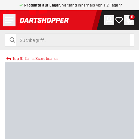
Produkte auf Lager
, Versand innerhalb von 1-2 Tagen*
Menü
0
Konto
Meine Wuns
War
zurück zur Startseite
suchen
suchen
Top 10 Darts Scoreboards