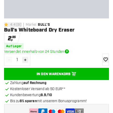
4.4
[
9
]
Marke
:
BULL'S
4.4 Bewertungssterne
Bull's Whiteboard Dry Eraser
2
,
95
Auf Lager
Versendet innerhalb von 24 Stunden
-
+
Menge verringern
Menge erhöhen
Zur Wu
IN DEN WARENKORB
Zahlung
auf Rechnung
Kostenloser Versand ab 50 EUR**
Kundenbewertung
8.9/10
Bis zu
6% sparen
mit unserem Bonusprogramm!
+
5