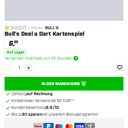
4.6
[
27
]
Marke
:
BULL'S
4.6 Bewertungssterne
Bull's Deal a Dart Kartenspiel
6
,
95
Auf Lager
Versendet innerhalb von 24 Stunden
-
+
Menge verringern
Menge erhöhen
Zur Wu
IN DEN WARENKORB
Zahlung
auf Rechnung
Kostenloser Versand ab 50 EUR**
Kundenbewertung
8.9/10
Bis zu
6% sparen
mit unserem Bonusprogramm!
+
5