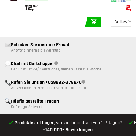
12
,
2
,
00
55
Yellow
IN DEN WARENKOR
Schicken Sie uns eine E-mail
Antwort innerhalb 1 Werktag
Chat mit Dartshopper
Kundenservice nicht verfügbar
Der Chat ist 24/7 verfügbar, sieben Tage die Woche
Rufen Sie uns an +039292-678270
Kundenservice nicht verfügba
An Werktagen erreichbar von 08:00 - 19:00
Häufig gestellte Fragen
Sofortige Antwort
Produkte auf Lager
, Versand innerhalb von 1-2 Tagen*
•
140.000+ Bewertungen