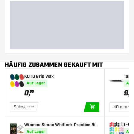
HÄUFIG ZUSAMMEN GEKAUFT MIT
KOTO Grip Wax
Targ
Auf Lager
Auf
0
,
9
,
95
99
Schwarz
40 mm
IN DEN WARENKOR
Winmau Simon Whitlock Practice Rin
L-St
gs
Auf Lager
Auf