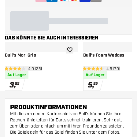
DAS KÖNNTE SIE AUCH INTERESSIEREN
Zur Wunschliste hinzufügen
Bull's Mor-Grip
Bull's Foam Wedges
Bewertungsbereich öffnen
4.0 (25)
Bewertungsbere
4.5 (70)
4 Bewertungssterne
4.5 Bewertungssterne
Auf Lager
Auf Lager
3
,
5
,
95
95
PRODUKTINFORMATIONEN
Mit diesem neuen Kartenspiel von Bull's können Sie Ihre
Rechenfähigkeiten für Darts schnell trainieren. Sehr gut,
zum Üben oder einfach um mit Ihren Freunden zu spielen.
Die Spielegeln für das Spiel finden Sie unter dem Fotos.