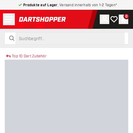
Produkte auf Lager
, Versand innerhalb von 1-2 Tagen*
Menü
0
Konto
Meine Wuns
War
zurück zur Startseite
suchen
suchen
Top 10 Dart Zubehör