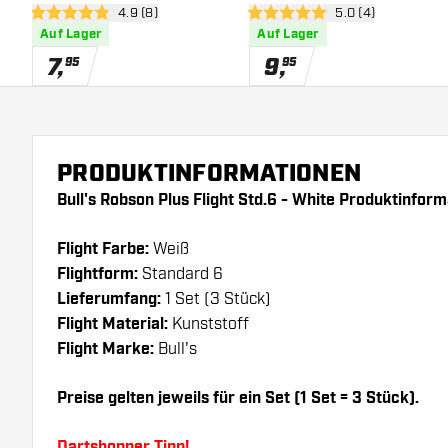
Bewertungsbereich öffnen
4.9 (8)
Bewertungsbereich
5.0 (4)
4.9 Bewertungssterne
5 Bewertungssterne
Auf Lager
Auf Lager
7
,
9
,
95
95
PRODUKTINFORMATIONEN
Bull's Robson Plus Flight Std.6 - White Produktinform
Flight Farbe:
Weiß
Flightform:
Standard 6
Lieferumfang:
1 Set (3 Stück)
Flight Material:
Kunststoff
Flight Marke:
Bull's
Preise gelten jeweils für ein Set (1 Set = 3 Stück).
Dartshopper Tipp!