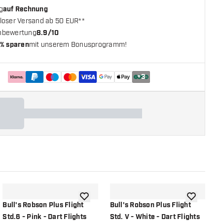
g
auf Rechnung
loser Versand ab 50 EUR**
nbewertung
8.9/10
% sparen
mit unserem Bonusprogramm!
+
3
chliste hinzufügen
Zur Wunschliste hinzufügen
Zur Wunsch
Bull's Robson Plus Flight
Bull's Robson Plus Flight
B
Std.6 - Pink - Dart Flights
Std. V - White - Dart Flights
S