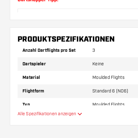
Sorgen Sie für genügend Ersatz Flights und Shafts.
durch Gebrauch abnutzen oder brechen.
PRODUKTSPEZIFIKATIONEN
Probieren Sie eine andere Form, ein anderes Materi
Dicke der Flights aus, um herauszufinden, welche V
Anzahl Dartflights pro Set
3
Ihnen passt!
Dartspieler
Keine
Material
Moulded Flights
Flightform
Standard 6 (NO6)
Typ
Moulded Flights
Alle Spezifikationen anzeigen
Flexibilität
Hauptfarbe