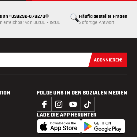
ns an +039292-678270
Häufig gestellte Fragen
Kundenservice nicht verfügbar
 erreichbar von 08:00 - 19:00
Sofortige Antwort
ABONNIEREN!
Jetzt für uns
TION
FOLGE UNS IN DEN SOZIALEN MEDIEN
LADE DIE APP HERUNTER