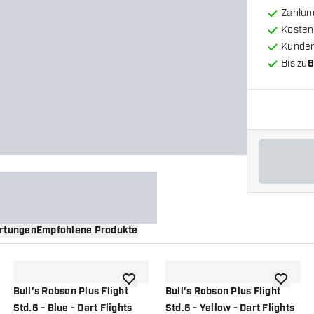
Zahlun
Kosten
Kunde
Bis zu
6
rtungen
Empfohlene Produkte
nschliste hinzufügen
Zur Wunschliste hinzufügen
Zur Wuns
Bull's Robson Plus Flight
Bull's Robson Plus Flight
Std.6 - Blue - Dart Flights
Std.6 - Yellow - Dart Flights