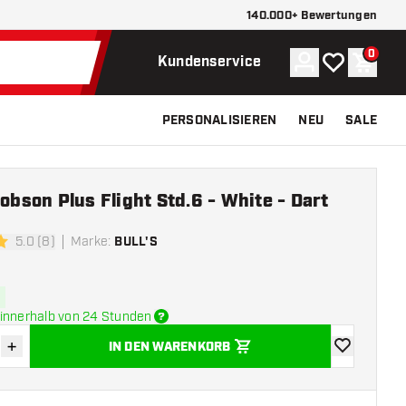
140.000+ Bewertungen
0
Konto
Meine Wunsch
Waren
Kundenservice
PERSONALISIEREN
NEU
SALE
Robson Plus Flight Std.6 - White - Dart
5.0 (8)
Marke
:
BULL'S
ngssterne
innerhalb von 24 Stunden
+
IN DEN WARENKORB
verringern
Menge erhöhen
Zur Wunschl