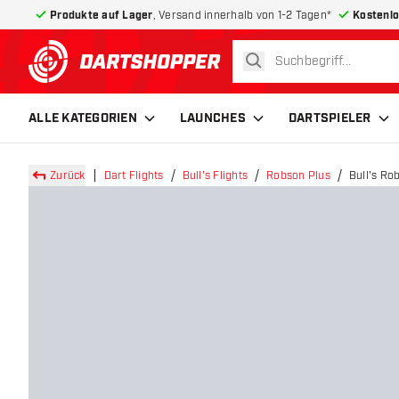
Produkte auf Lager
, Versand innerhalb von 1-2 Tagen*
Kostenlo
suchen
zurück zur Startseite
ALLE KATEGORIEN
LAUNCHES
DARTSPIELER
Zurück
Dart Flights
Bull's Flights
Robson Plus
Bull's Rob