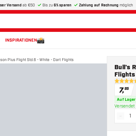
ser Versand
ab €50
Bis zu
6% sparen
Zahlung auf Rechnung
möglich
INSPIRATIONEN
son Plus Flight Std.6 - White - Dart Flights
Bull's 
Flights
5 Bewertu
7
,
95
Auf Lager
Versendet 
-
Menge 