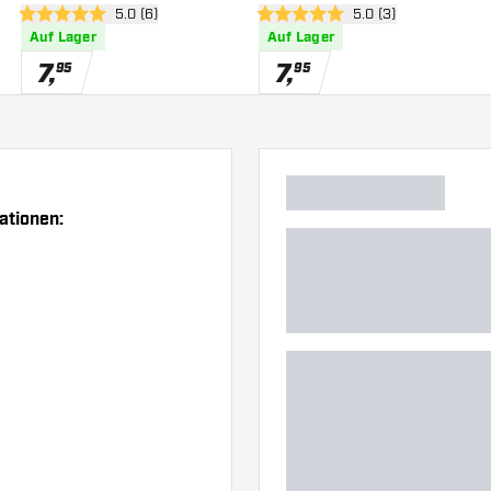
 öffnen
Bewertungsbereich öffnen
5.0 (6)
Bewertungsbereich 
5.0 (3)
5 Bewertungssterne
5 Bewertungssterne
Auf Lager
Auf Lager
7
,
7
,
95
95
ationen: