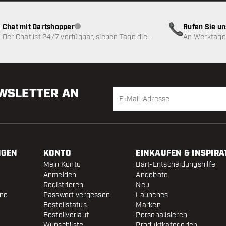
Chat mit Dartshopper
Rufen Sie u
Kundenservice nicht verfügbar
Der Chat ist 24/7 verfügbar, sieben Tage die
An Werktagen
Woche
EWSLETTER AN
NGEN
KONTO
EINKAUFEN & INSPIRA
Mein Konto
Dart-Entscheidungshilfe
Anmelden
Angebote
Registrieren
Neu
ine
Passwort vergessen
Launches
Bestellstatus
Marken
Bestellverlauf
Personalisieren
Wunschliste
Produktkategorien