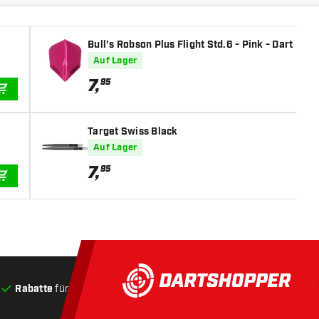
Bull's Robson Plus Flight Std.6 - Pink - Dart Fligh
Auf Lager
7
,
95
IN DEN WARENKORB
Target Swiss Black
Auf Lager
7
,
95
IN DEN WARENKORB
Rabatte
für Kunden
Produkte auf Lager
, Versand innerha