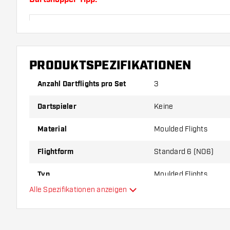
Sorgen Sie für genügend Ersatz Flights und Shafts.
durch Gebrauch abnutzen oder brechen.
PRODUKTSPEZIFIKATIONEN
Probieren Sie eine andere Form, ein anderes Materi
Dicke der Flights aus, um herauszufinden, welche V
Anzahl Dartflights pro Set
3
Ihnen passt!
Dartspieler
Keine
Material
Moulded Flights
Flightform
Standard 6 (NO6)
Typ
Moulded Flights
Alle Spezifikationen anzeigen
Flexibilität
Hauptfarbe