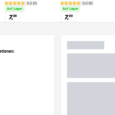
 öffnen
Bewertungsbereich öffnen
5.0 (2)
Bewertungsbereich 
5.0 (6)
5 Bewertungssterne
5 Bewertungssterne
Auf Lager
Auf Lager
7
,
7
,
95
95
ationen: