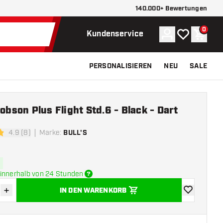
140.000+ Bewertungen
0
Konto
Meine Wunsch
Waren
Kundenservice
PERSONALISIEREN
NEU
SALE
Robson Plus Flight Std.6 - Black - Dart
4.9 (8)
Marke
:
BULL'S
tungssterne
innerhalb von 24 Stunden
+
IN DEN WARENKORB
verringern
Menge erhöhen
Zur Wunschl