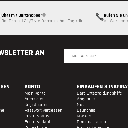
Chat mit Dartshopper
Rufen Sie u
Kundenservice nicht verfügbar
Der Chat ist 24/7 verfügbar, sieben Tage die
An Werktagen
Woche
EWSLETTER AN
NGEN
KONTO
EINKAUFEN & INSPIRA
Mein Konto
Dart-Entscheidungshilfe
Anmelden
Angebote
Registrieren
Neu
ine
Passwort vergessen
Launches
Bestellstatus
Marken
Bestellverlauf
Personalisieren
Wunschliste
Produktkategorien