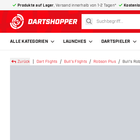
Produkte auf Lager
, Versand innerhalb von 1-2 Tagen*
Kostenlo
suchen
zurück zur Startseite
ALLE KATEGORIEN
LAUNCHES
DARTSPIELER
Zurück
Dart Flights
Bull's Flights
Robson Plus
Bull's Rob