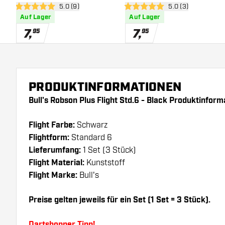
Bewertungsbereich öffnen
5.0 (9)
Bewertungsbereich
5.0 (3)
5 Bewertungssterne
5 Bewertungssterne
Auf Lager
Auf Lager
7
,
7
,
95
95
PRODUKTINFORMATIONEN
Bull's Robson Plus Flight Std.6 - Black Produktinform
Flight Farbe:
Schwarz
Flightform:
Standard 6
Lieferumfang:
1 Set (3 Stück)
Flight Material:
Kunststoff
Flight Marke:
Bull's
Preise gelten jeweils für ein Set (1 Set = 3 Stück).
Dartshopper Tipp!