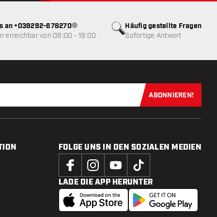
ns an +039292-678270
Häufig gestellte Fragen
Kundenservice nicht verfügbar
 erreichbar von 08:00 - 19:00
Sofortige Antwort
ABONNIEREN!
Jetzt für uns
TION
FOLGE UNS IN DEN SOZIALEN MEDIEN
LADE DIE APP HERUNTER