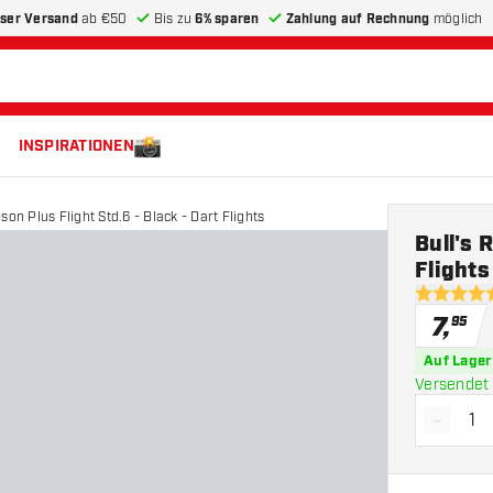
ser Versand
ab €50
Bis zu
6% sparen
Zahlung auf Rechnung
möglich
INSPIRATIONEN
son Plus Flight Std.6 - Black - Dart Flights
Bull's 
Flights
4.9 Bewer
7
,
95
Auf Lager
Versendet 
-
Menge 