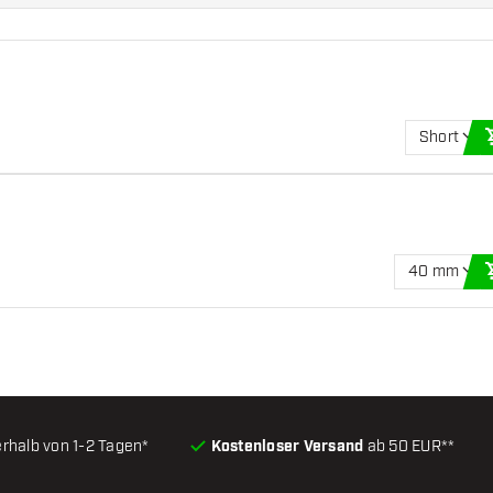
Short
40 mm
erhalb von 1-2 Tagen*
Kostenloser Versand
ab 50 EUR**