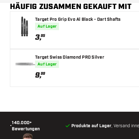
HÄUFIG ZUSAMMEN GEKAUFT MIT
Target Pro Grip Evo Al Black - Dart Shafts
Auf Lager
3
,
95
Target Swiss Diamond PRO Silver
Auf Lager
9
,
99
140.000+
•
Produkte auf Lager
, Versand inn
Bewertungen