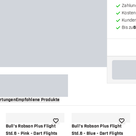
Zahlun
Kosten
Kunde
Bis zu
6
rtungen
Empfohlene Produkte
nschliste hinzufügen
Zur Wunschliste hinzufügen
Zur Wuns
Bull's Robson Plus Flight
Bull's Robson Plus Flight
Std.6 - Pink - Dart Flights
Std.6 - Blue - Dart Flights