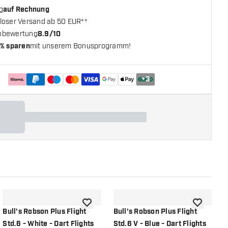
g
auf Rechnung
loser Versand ab 50 EUR**
nbewertung
8.9/10
% sparen
mit unserem Bonusprogramm!
+
3
chliste hinzufügen
Zur Wunschliste hinzufügen
Zur Wunsch
Bull's Robson Plus Flight
Bull's Robson Plus Flight
B
Std.6 - White - Dart Flights
Std.6 V - Blue - Dart Flights
F