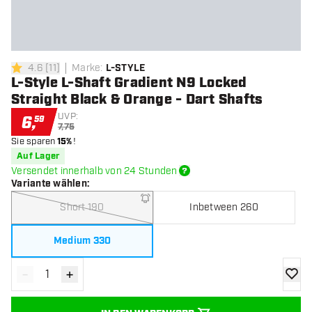
4.6
[
11
]
Marke
:
L-STYLE
4.6 Bewertungssterne
L-Style L-Shaft Gradient N9 Locked
Straight Black & Orange - Dart Shafts
UVP:
6
,
59
7,75
Sie sparen
15%
!
Auf Lager
Versendet innerhalb von 24 Stunden
Variante wählen
:
Short 190
Inbetween 260
Medium 330
-
+
Menge verringern
Menge erhöhen
Zur Wu