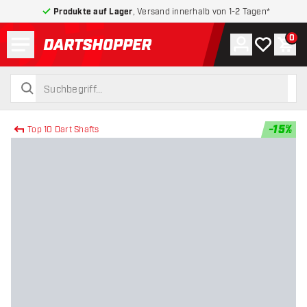
Produkte auf Lager
, Versand innerhalb von 1-2 Tagen*
Menü
0
Konto
Meine Wuns
War
zurück zur Startseite
suchen
suchen
-
15
%
Top 10 Dart Shafts