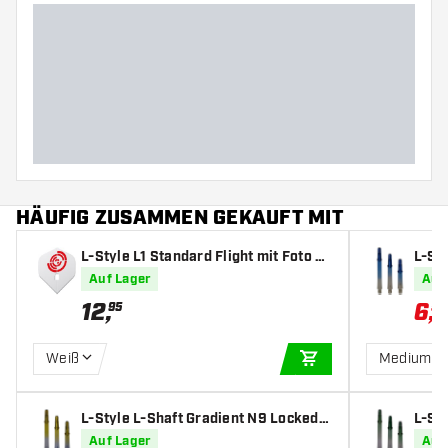
HÄUFIG ZUSAMMEN GEKAUFT MIT
L-Style L1 Standard Flight mit Foto B
L-St
edrucken (1 Satz)
traig
Auf Lager
Auf
12
,
6
,
95
59
Weiß
Medium 3
IN DEN WARENKOR
L-Style L-Shaft Gradient N9 Locked S
L-St
traight Black & Yellow - Dart Shafts
traig
Auf Lager
Auf