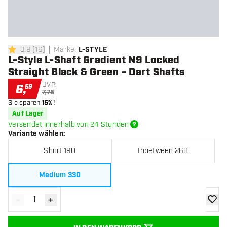
3.9
[
16
]
Marke
:
L-STYLE
3.9 Bewertungssterne
L-Style L-Shaft Gradient N9 Locked
Straight Black & Green - Dart Shafts
UVP:
6
,
59
7,75
Sie sparen
15%
!
Auf Lager
Versendet innerhalb von 24 Stunden
Variante wählen
:
Short 190
Inbetween 260
Medium 330
-
+
Menge verringern
Menge erhöhen
Zur Wu