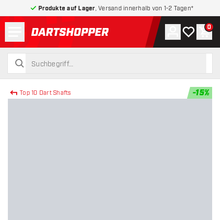
Produkte auf Lager
, Versand innerhalb von 1-2 Tagen*
Menü
0
Konto
Meine Wuns
War
zurück zur Startseite
suchen
suchen
-
15
%
Top 10 Dart Shafts