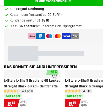
IN DEN WARENKORB
Zahlung
auf Rechnung
Kostenloser Versand ab 50 EUR**
Kundenbewertung
8.9/10
Bis zu
6% sparen
mit unserem Bonusprogramm!
+
5
DAS KÖNNTE SIE AUCH INTERESSIEREN
-
15
%
Zur Wunschliste hinzufügen
L-Style L-Shaft Gradient N9 Locked
L-Style L-Shaft Gradient 
Straight Black & Red - Dart Shafts
Straight Black & Orange - 
Bewertungsbereich öffnen
4.4 (20)
Bewertungsbere
4.6 (11)
Shafts
4.4 Bewertungssterne
4.6 Bewertungssterne
Auf Lager
Auf Lager
UVP:
UVP:
6
,
6
,
59
59
7,75
7,75