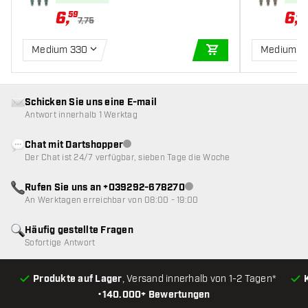
6
,
6
,
59
59
7,75
Medium 330
Medium 3
IN DEN WARENKOR
Schicken Sie uns eine E-mail
Antwort innerhalb 1 Werktag
Chat mit Dartshopper
Kundenservice nicht verfügbar
Der Chat ist 24/7 verfügbar, sieben Tage die Woche
Rufen Sie uns an +039292-678270
Kundenservice nicht verfügba
An Werktagen erreichbar von 08:00 - 19:00
Häufig gestellte Fragen
Sofortige Antwort
Produkte auf Lager
, Versand innerhalb von 1-2 Tagen*
•
140.000+ Bewertungen