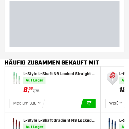
HÄUFIG ZUSAMMEN GEKAUFT MIT
L-Style L-Shaft N9 Locked Straight F
L-Sty
orest Green - Dart Shafts
edruc
Auf Lager
Auf
6
,
12
,
59
9
7,75
Medium 330
Weiß
IN DEN WARENKOR
L-Style L-Shaft Gradient N9 Locked S
L-St
traight Black & Red - Dart Shafts
traig
Auf Lager
Auf