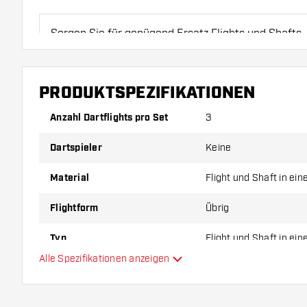
Sorgen Sie für genügend Ersatz Flights und Shafts.
durch Gebrauch abnutzen oder brechen.
PRODUKTSPEZIFIKATIONEN
Probieren Sie eine andere Form, ein anderes Materi
Dicke der Flights aus, um herauszufinden, welche V
Anzahl Dartflights pro Set
3
Ihnen passt!
Dartspieler
Keine
Material
Flight und Shaft in ei
Flightform
Übrig
Typ
Flight und Shaft in ei
Alle Spezifikationen anzeigen
Flexibilität
Hauptfarbe