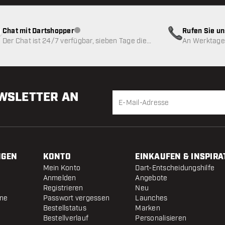
Chat mit Dartshopper
Rufen Sie u
Kundenservice nicht verfügbar
Der Chat ist 24/7 verfügbar, sieben Tage die
An Werktagen
Woche
EWSLETTER AN
NGEN
KONTO
EINKAUFEN & INSPIRA
Mein Konto
Dart-Entscheidungshilfe
Anmelden
Angebote
Registrieren
Neu
ine
Passwort vergessen
Launches
Bestellstatus
Marken
Bestellverlauf
Personalisieren