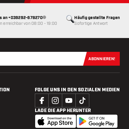
ns an +039292-678270
Häufig gestellte Fragen
Kundenservice nicht verfügbar
 erreichbar von 08:00 - 19:00
Sofortige Antwort
ABONNIEREN!
Jetzt für uns
TION
FOLGE UNS IN DEN SOZIALEN MEDIEN
LADE DIE APP HERUNTER