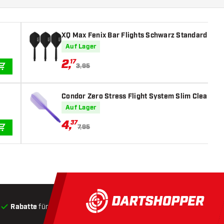
XQ Max Fenix Bar Flights Schwarz Standard - Dar
Auf Lager
2
,
17
3,95
IN DEN WARENKORB
Condor Zero Stress Flight System Slim Clear Purp
Auf Lager
4
,
37
7,95
IN DEN WARENKORB
Rabatte
für Kunden
Produkte auf Lager
, Versand innerha