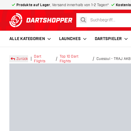
Produkte auf Lager
, Versand innerhalb von 1-2 Tagen*
Kostenlo
suchen
zurück zur Startseite
ALLE KATEGORIEN
LAUNCHES
DARTSPIELER
Dart
Top 10 Dart
Zurück
Cuesoul - TRAJ AK8 
Flights
Flights
Flights