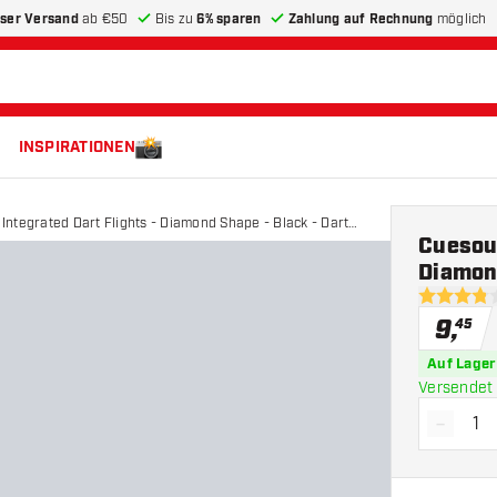
ser Versand
ab €50
Bis zu
6% sparen
Zahlung auf Rechnung
möglich
INSPIRATIONEN
Integrated Dart Flights - Diamond Shape - Black - Dart
Cuesoul
Diamond
3.8 Bewer
9
,
45
Auf Lager
Versendet 
-
Menge 