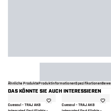
Ähnliche Produkte
Produktinformationen
Spezifikationen
Bewe
DAS KÖNNTE SIE AUCH INTERESSIEREN
Zur Wunschliste hinzufügen
Zur Wu
Cuesoul - TRAJ AK8
Cuesoul - TRAJ AK8
Integrated Dart Flights -
Integrated Dart Flights -