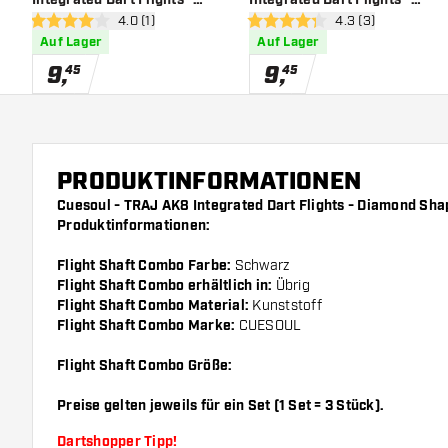
Bewertungsbereich öffnen
4.0 (1)
Bewertungsbereich
4.3 (3)
Diamond Shape - Yellow -
Diamond Shape - White -
4 Bewertungssterne
4.3 Bewertungssterne
Auf Lager
Auf Lager
Dart Flights
Dart Flights
9
,
9
,
45
45
PRODUKTINFORMATIONEN
Cuesoul - TRAJ AK8 Integrated Dart Flights - Diamond Sha
Produktinformationen:
Flight Shaft Combo Farbe:
Schwarz
Flight Shaft Combo erhältlich in:
Übrig
Flight Shaft Combo Material:
Kunststoff
Flight Shaft Combo Marke:
CUESOUL
Flight Shaft Combo Größe:
Preise gelten jeweils für ein Set (1 Set = 3 Stück).
Dartshopper Tipp!