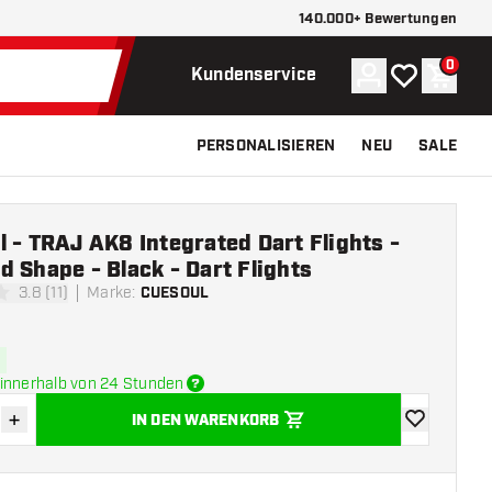
140.000+ Bewertungen
0
Konto
Meine Wunsch
Waren
Kundenservice
PERSONALISIEREN
NEU
SALE
 - TRAJ AK8 Integrated Dart Flights -
 Shape - Black - Dart Flights
3.8 (11)
Marke
:
CUESOUL
tungssterne
innerhalb von 24 Stunden
+
IN DEN WARENKORB
verringern
Menge erhöhen
Zur Wunschl