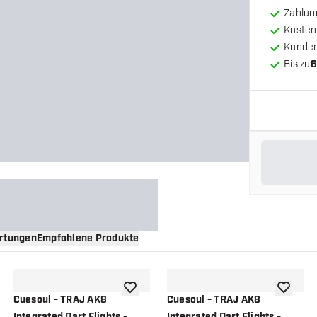
Zahlun
Kosten
Kunde
Bis zu
6
rtungen
Empfohlene Produkte
nschliste hinzufügen
Zur Wunschliste hinzufügen
Zur Wuns
Cuesoul - TRAJ AK8
Cuesoul - TRAJ AK8
Integrated Dart Flights -
Integrated Dart Flights -