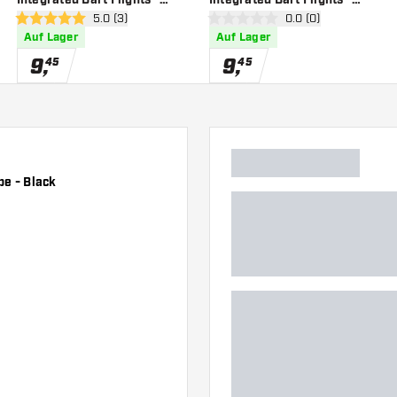
 öffnen
Bewertungsbereich öffnen
5.0 (3)
Bewertungsbereich 
0.0 (0)
Cloud Shape - Black - Dart
Cloud Shape - Red - Dart
5 Bewertungssterne
0 Bewertungssterne
Auf Lager
Auf Lager
Flights
Flights
9
,
9
,
45
45
pe - Black