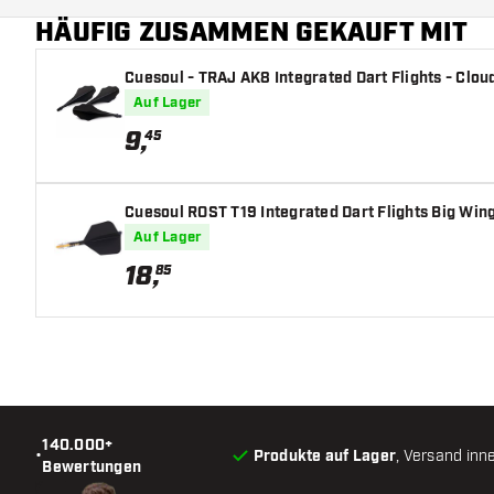
HÄUFIG ZUSAMMEN GEKAUFT MIT
Cuesoul - TRAJ AK8 Integrated Dart Flights - Cloud
Auf Lager
9
,
45
Cuesoul ROST T19 Integrated Dart Flights Big Wing
Auf Lager
18
,
85
140.000+
•
Produkte auf Lager
, Versand inn
Bewertungen