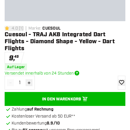
4.0
[
1
]
Marke
:
CUESOUL
4 Bewertungssterne
Cuesoul - TRAJ AK8 Integrated Dart
Flights - Diamond Shape - Yellow - Dart
Flights
9
,
45
Auf Lager
Versendet innerhalb von 24 Stunden
-
+
Menge verringern
Menge erhöhen
Zur Wu
IN DEN WARENKORB
Zahlung
auf Rechnung
Kostenloser Versand ab 50 EUR**
Kundenbewertung
8.9/10