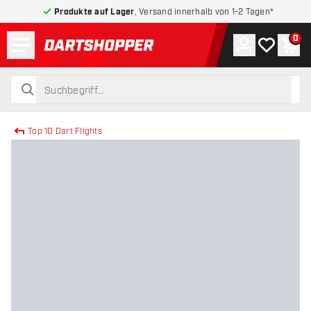
Produkte auf Lager
, Versand innerhalb von 1-2 Tagen*
Menü
0
Konto
Meine Wuns
War
zurück zur Startseite
suchen
suchen
Top 10 Dart Flights