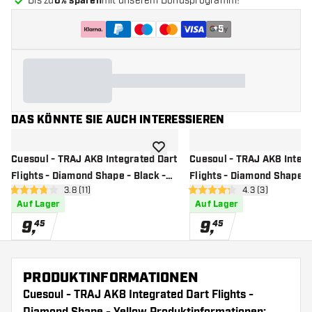
Bis zu
6% sparen
mit unserem Bonusprogramm!
+
5
DAS KÖNNTE SIE AUCH INTERESSIEREN
Zur Wunschliste hinzufügen
Cuesoul - TRAJ AK8 Integrated Dart
Cuesoul - TRAJ AK8 Integr
Flights - Diamond Shape - Black -
Flights - Diamond Shape -
Bewertungsbereich öffnen
3.8 (11)
Bewertungsberei
4.3 (3)
Dart Flights
Dart Flights
3.8 Bewertungssterne
4.3 Bewertungssterne
Auf Lager
Auf Lager
9
,
9
,
45
45
PRODUKTINFORMATIONEN
Cuesoul - TRAJ AK8 Integrated Dart Flights -