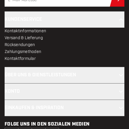
Jet
KUNDENSERVICE
Kontaktinformationen
Versand & Lieferung
Rücksendungen
Zahlungsmethoden
Kontaktformular
ÜBER UNS & DIENSTLEISTUNGEN
KONTO
EINKAUFEN & INSPIRATION
FOLGE UNS IN DEN SOZIALEN MEDIEN