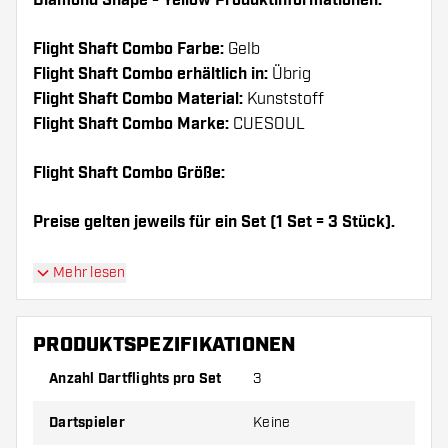
Diamond Shape - Yellow Produktinformationen:
Flight Shaft Combo Farbe:
Gelb
Flight Shaft Combo erhältlich in:
Übrig
Flight Shaft Combo Material:
Kunststoff
Flight Shaft Combo Marke:
CUESOUL
Flight Shaft Combo Größe:
Preise gelten jeweils für ein Set (1 Set = 3 Stück).
Dartshopper Tipp!
Mehr lesen
Sorgen Sie für genügend Ersatz Flights und
PRODUKTSPEZIFIKATIONEN
Shafts. Diese können sich durch Gebrauch
abnutzen oder brechen.
Anzahl Dartflights pro Set
3
Dartspieler
Keine
Probieren Sie eine andere Form, ein anderes