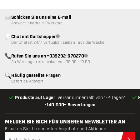
Schicken Sie uns eine E-mail
Antwort innerhalb 1 Werktag
Chat mit Dartshopper
Kundenservice nicht verfügbar
Der Chat ist 24/7 verfügbar, sieben Tage die Woche
Rufen Sie uns an +039292-678270
Kundenservice nicht verfügba
An Werktagen erreichbar von 08:00 - 19:00
Häufig gestellte Fragen
Sofortige Antwort
Produkte auf Lager
, Versand innerhalb von 1-2 Tagen*
•
140.000+ Bewertungen
MELDEN SIE SICH FÜR UNSEREN NEWSLETTER AN
Erhalten Sie die neuesten Angebote und Aktionen