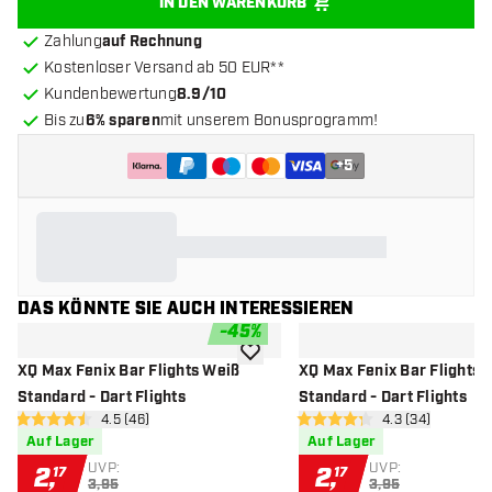
IN DEN WARENKORB
Zahlung
auf Rechnung
Kostenloser Versand ab 50 EUR**
Kundenbewertung
8.9/10
Bis zu
6% sparen
mit unserem Bonusprogramm!
+
5
DAS KÖNNTE SIE AUCH INTERESSIEREN
-
45
%
Zur Wunschliste hinzufügen
XQ Max Fenix Bar Flights Weiß
XQ Max Fenix Bar Flights 
Standard - Dart Flights
Standard - Dart Flights
Bewertungsbereich öffnen
4.5 (46)
Bewertungsbere
4.3 (34)
4.5 Bewertungssterne
4.3 Bewertungssterne
Auf Lager
Auf Lager
UVP:
UVP:
2
,
2
,
17
17
3,95
3,95