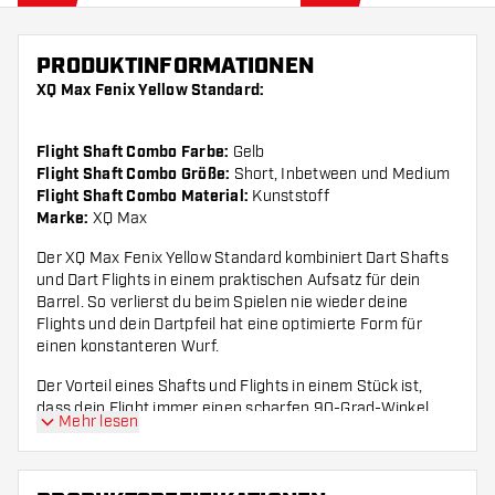
PRODUKTINFORMATIONEN
XQ Max Fenix Yellow Standard:
Flight Shaft Combo Farbe:
Gelb
Flight Shaft Combo Größe:
Short, Inbetween und Medium
Flight Shaft Combo Material:
Kunststoff
Marke:
XQ Max
Der XQ Max Fenix Yellow Standard kombiniert Dart Shafts
und Dart Flights in einem praktischen Aufsatz für dein
Barrel. So verlierst du beim Spielen nie wieder deine
Flights und dein Dartpfeil hat eine optimierte Form für
einen konstanteren Wurf.
Der Vorteil eines Shafts und Flights in einem Stück ist,
dass dein Flight immer einen scharfen 90-Grad-Winkel
Mehr lesen
hat. Dieser steht immer gerade auf deinem Dartpfeil und
bildet im Vergleich zu einem normalen Barrel mit Flight
eine aerodynamischere Einheit.