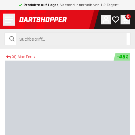
Produkte auf Lager
, Versand innerhalb von 1-2 Tagen*
Menü
0
Konto
Meine Wuns
War
zurück zur Startseite
suchen
suchen
-
45
%
XQ Max Fenix