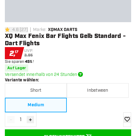
4.6
[
27
]
Marke
:
XQMAX DARTS
4.6 Bewertungssterne
XQ Max Fenix Bar Flights Gelb Standard -
Dart Flights
UVP:
2
,
17
3,95
Sie sparen
45%
!
Auf Lager
Versendet innerhalb von 24 Stunden
Variante wählen
:
Short
Inbetween
Medium
-
+
Menge verringern
Menge erhöhen
Zur Wu