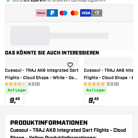
Bis zu
6% sparen
mit unserem Bonusprogramm!
+
5
DAS KÖNNTE SIE AUCH INTERESSIEREN
Zur Wunschliste hinzufügen
Cuesoul - TRAJ AK8 Integrated Dart
Cuesoul - TRAJ AK8 Integr
Flights - Cloud Shape - White - Dart
Flights - Cloud Shape - Bla
Bewertungsbereich öffnen
4.3 (3)
Bewertungsbere
5.0 (3)
Flights
Flights
4.3 Bewertungssterne
5 Bewertungssterne
Auf Lager
Auf Lager
9
,
9
,
45
45
PRODUKTINFORMATIONEN
Cuesoul - TRAJ AK8 Integrated Dart Flights - Cloud