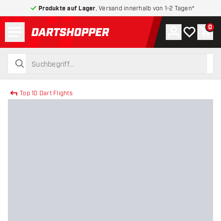
Produkte auf Lager
, Versand innerhalb von 1-2 Tagen*
Menü
0
Konto
Meine Wuns
War
zurück zur Startseite
suchen
suchen
Top 10 Dart Flights