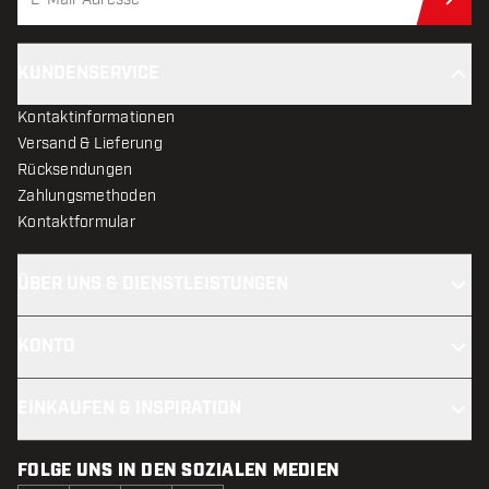
Jet
KUNDENSERVICE
Kontaktinformationen
Versand & Lieferung
Rücksendungen
Zahlungsmethoden
Kontaktformular
ÜBER UNS & DIENSTLEISTUNGEN
KONTO
EINKAUFEN & INSPIRATION
FOLGE UNS IN DEN SOZIALEN MEDIEN