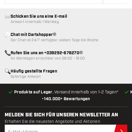
Schicken Sie uns eine E-mail
Antwort innerhalb 1 Werktag
Chat mit Dartshopper
Kundenservice nicht verfügbar
Der Chat ist 24/7 verfügbar, sieben Tage die Woche
Rufen Sie uns an +039292-678270
Kundenservice nicht verfügba
An Werktagen erreichbar von 08:00 - 19:00
Häufig gestellte Fragen
Sofortige Antwort
Produkte auf Lager
, Versand innerhalb von 1-2 Tagen*
•
140.000+ Bewertungen
MELDEN SIE SICH FÜR UNSEREN NEWSLETTER AN
Erhalten Sie die neuesten Angebote und Aktionen