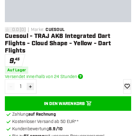
0.0
[
0
]
Marke
:
CUESOUL
0 Bewertungssterne
Cuesoul - TRAJ AK8 Integrated Dart
Flights - Cloud Shape - Yellow - Dart
Flights
9
,
45
Auf Lager
Versendet innerhalb von 24 Stunden
-
+
Menge verringern
Menge erhöhen
Zur Wu
IN DEN WARENKORB
Zahlung
auf Rechnung
Kostenloser Versand ab 50 EUR**
Kundenbewertung
8.9/10