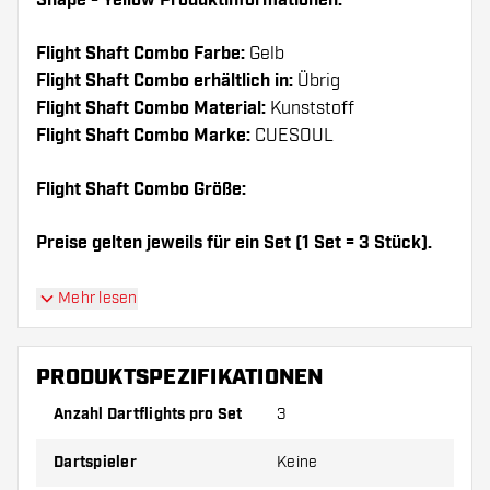
Shape - Yellow Produktinformationen:
Flight Shaft Combo Farbe:
Gelb
Flight Shaft Combo erhältlich in:
Übrig
Flight Shaft Combo Material:
Kunststoff
Flight Shaft Combo Marke:
CUESOUL
Flight Shaft Combo Größe:
Preise gelten jeweils für ein Set (1 Set = 3 Stück).
Dartshopper Tipp!
Mehr lesen
Sorgen Sie für genügend Ersatz Flights und
PRODUKTSPEZIFIKATIONEN
Shafts. Diese können sich durch Gebrauch
abnutzen oder brechen.
Anzahl Dartflights pro Set
3
Dartspieler
Keine
Probieren Sie eine andere Form, ein anderes