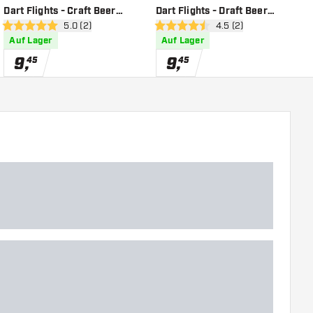
Dart Flights - Craft Beer
Dart Flights - Draft Beer
D
öffnen
Bewertungsbereich öffnen
5.0 (2)
Bewertungsbereich öf
4.5 (2)
Shape - Dart Flights
Shape - Dart Flights
B
5 Bewertungssterne
4.5 Bewertungssterne
4
Auf Lager
Auf Lager
9
,
9
,
45
45