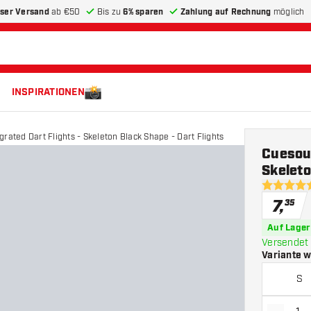
ser Versand
ab €50
Bis zu
6% sparen
Zahlung auf Rechnung
möglich
INSPIRATIONEN
rated Dart Flights - Skeleton Black Shape - Dart Flights
Cuesoul
Skeleto
4.6 Bewer
7
,
35
Auf Lager
Versendet 
Variante 
S