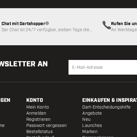
Chat mit Dartshopper
Rufen Sie u
Kundenservice nicht verfügbar
Der Chat ist 24/7 verfügbar, sieben Tage die
An Werktagen
Woche
EWSLETTER AN
NGEN
KONTO
EINKAUFEN & INSPIRA
Mein Konto
Dart-Entscheidungshilfe
Anmelden
Angebote
Registrieren
Neu
ine
Passwort vergessen
Launches
Bestellstatus
Marken