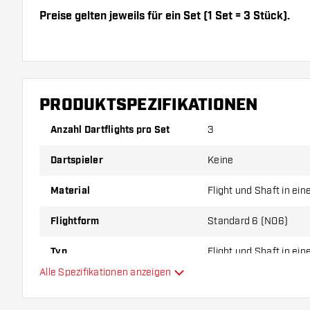
Preise gelten jeweils für ein Set (1 Set = 3 Stück).
Dartshopper Tipp!
Sorgen Sie für genügend Ersatz Flights und Shafts.
PRODUKTSPEZIFIKATIONEN
durch Gebrauch abnutzen oder brechen.
Anzahl Dartflights pro Set
3
Probieren Sie eine andere Form, ein anderes Materi
Dartspieler
Keine
Dicke der Flights aus, um herauszufinden, welche V
Ihnen passt!
Material
Flight und Shaft in ei
Flightform
Standard 6 (NO6)
Typ
Flight und Shaft in ei
Alle Spezifikationen anzeigen
Flexibilität