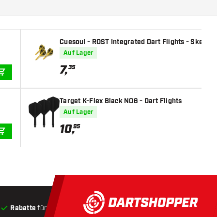
Cuesoul - ROST Integrated Dart Flights - Skeleto
Auf Lager
7
,
35
IN DEN WARENKORB
Target K-Flex Black NO6 - Dart Flights
Auf Lager
10
,
95
IN DEN WARENKORB
Rabatte
für Kunden
Produkte auf Lager
, Versand innerha