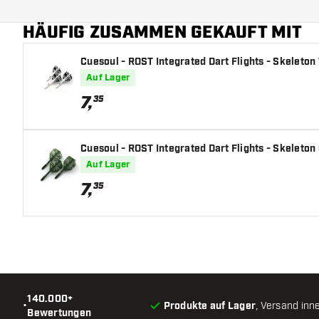
Hauptfarbe
HÄUFIG ZUSAMMEN GEKAUFT MIT
Schaftlänge
Cuesoul - ROST Integrated Dart Flights - Skeleton 
Auf Lager
7
,
35
Cuesoul - ROST Integrated Dart Flights - Skeleton
Auf Lager
7
,
35
140.000+
•
Produkte auf Lager
, Versand inn
Bewertungen