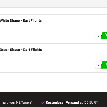
White Shape - Dart Flights
L
 Green Shape - Dart Flights
L
erhalb von 1-2 Tagen*
Kostenloser Versand
ab 50 EUR**