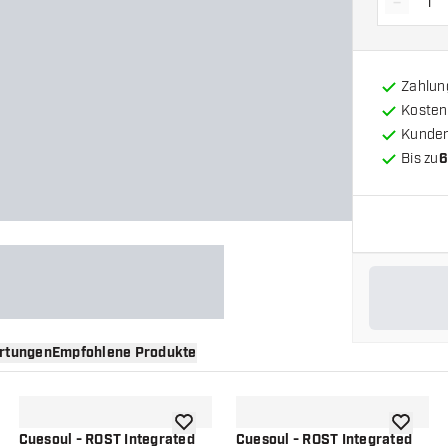
-
Menge 
Zahlun
Kosten
Kunde
Bis zu
6
rtungen
Empfohlene Produkte
nschliste hinzufügen
Zur Wunschliste hinzufügen
Zur Wuns
Cuesoul - ROST Integrated
Cuesoul - ROST Integrated