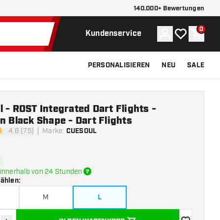
140.000+ Bewertungen
0
Konto
Meine Wunsch
Waren
Kundenservice
PERSONALISIEREN
NEU
SALE
 - ROST Integrated Dart Flights -
n Black Shape - Dart Flights
4.6 (75)
Marke
:
CUESOUL
tungssterne
innerhalb von 24 Stunden
wählen
:
M
L