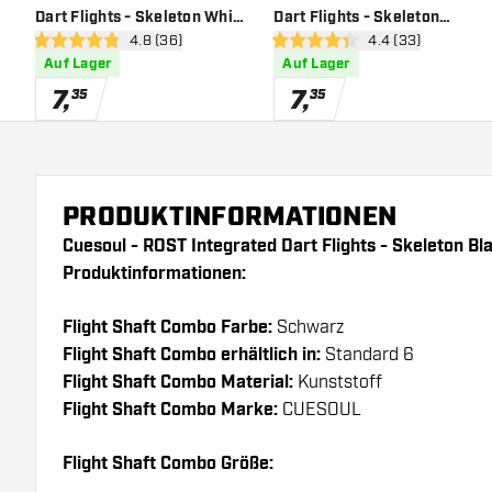
Dart Flights - Skeleton White
Dart Flights - Skeleton
Bewertungsbereich öffnen
4.8 (36)
Bewertungsbereic
4.4 (33)
Shape - Dart Flights
Green Shape - Dart Flights
4.8 Bewertungssterne
4.4 Bewertungssterne
Auf Lager
Auf Lager
7
,
7
,
35
35
PRODUKTINFORMATIONEN
Cuesoul - ROST Integrated Dart Flights - Skeleton B
Produktinformationen:
Flight Shaft Combo Farbe:
Schwarz
Flight Shaft Combo erhältlich in:
Standard 6
Flight Shaft Combo Material:
Kunststoff
Flight Shaft Combo Marke:
CUESOUL
Flight Shaft Combo Größe: