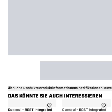
Ähnliche Produkte
Produktinformationen
Spezifikationen
Bewe
DAS KÖNNTE SIE AUCH INTERESSIEREN
Zur Wunschliste hinzufügen
Zur Wu
Cuesoul - ROST Integrated
Cuesoul - ROST Integrated