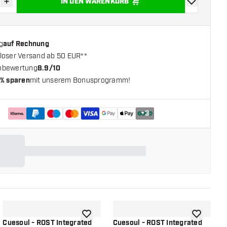
+
IN DEN WARENKORB
verringern
Menge erhöhen
Zur Wunschl
g
auf Rechnung
loser Versand ab 50 EUR**
nbewertung
8.9/10
% sparen
mit unserem Bonusprogramm!
+
3
chliste hinzufügen
Zur Wunschliste hinzufügen
Zur Wunsch
Cuesoul - ROST Integrated
Cuesoul - ROST Integrated
C