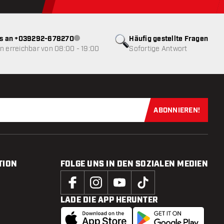
ns an +039292-678270
Häufig gestellte Fragen
Kundenservice nicht verfügbar
 erreichbar von 08:00 - 19:00
Sofortige Antwort
ABONNIEREN!
Jetzt für uns
TION
FOLGE UNS IN DEN SOZIALEN MEDIEN
LADE DIE APP HERUNTER