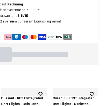
g
auf Rechnung
loser Versand ab 50 EUR**
nbewertung
8.9/10
% sparen
mit unserem Bonusprogramm!
+
3
chliste hinzufügen
Zur Wunschliste hinzufügen
Zur Wunsch
Cuesoul - ROST Integrated
Cuesoul - ROST Integrated
C
Dart Flights - Cola Beer
Dart Flights - Skeleton
D