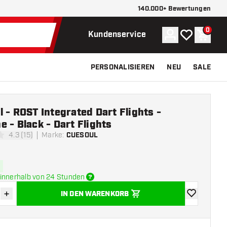
140.000+ Bewertungen
0
Konto
Meine Wunsch
Waren
Kundenservice
PERSONALISIEREN
NEU
SALE
 - ROST Integrated Dart Flights -
 - Black - Dart Flights
4.3 (15)
Marke
:
CUESOUL
tungssterne
innerhalb von 24 Stunden
+
IN DEN WARENKORB
verringern
Menge erhöhen
Zur Wunschl