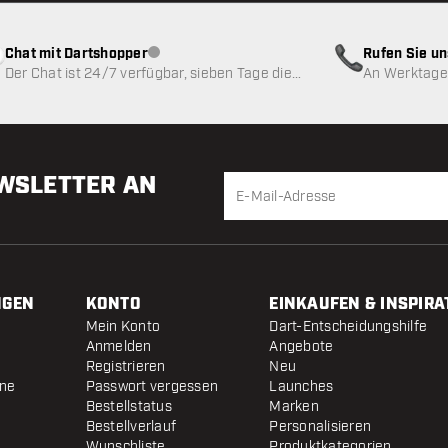
Chat mit Dartshopper
Rufen Sie u
Kundenservice nicht verfügbar
Der Chat ist 24/7 verfügbar, sieben Tage die
An Werktagen
Woche
EWSLETTER AN
NGEN
KONTO
EINKAUFEN & INSPIRA
Mein Konto
Dart-Entscheidungshilfe
Anmelden
Angebote
Registrieren
Neu
ine
Passwort vergessen
Launches
Bestellstatus
Marken
Bestellverlauf
Personalisieren
Wunschliste
Produktkategorien