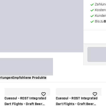
Zahlun
Kosten
Kunde
Bis zu
6
rtungen
Empfohlene Produkte
nschliste hinzufügen
Zur Wunschliste hinzufügen
Zur Wuns
Cuesoul - ROST Integrated
Cuesoul - ROST Integrated
Dart Flights - Draft Beer
Dart Flights - Craft Beer