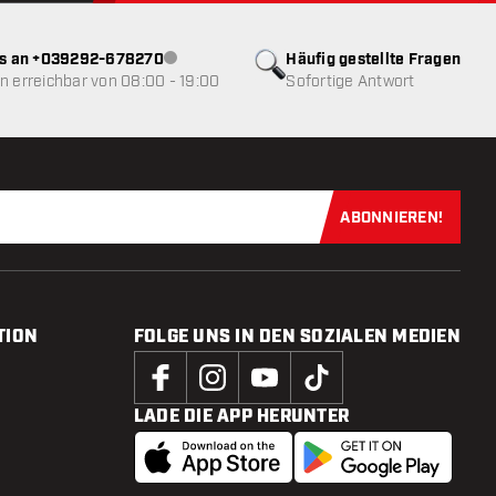
ns an +039292-678270
Häufig gestellte Fragen
Kundenservice nicht verfügbar
 erreichbar von 08:00 - 19:00
Sofortige Antwort
ABONNIEREN!
Jetzt für uns
TION
FOLGE UNS IN DEN SOZIALEN MEDIEN
LADE DIE APP HERUNTER