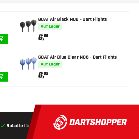
GOAT Air Black NO6 - Dart Flights
Auf Lager
6
,
95
IN DEN WARENKORB
GOAT Air Blue Clear NO6 - Dart Flights
Auf Lager
6
,
95
IN DEN WARENKORB
Rabatte
für Kunden
Produkte auf Lager
, Versand innerha