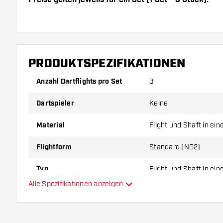
Dartshopper Tipp!
Sorgen Sie für genügend Ersatz Flights und Shafts.
PRODUKTSPEZIFIKATIONEN
durch Gebrauch abnutzen oder brechen.
Anzahl Dartflights pro Set
3
Probieren Sie eine andere Form, ein anderes Materi
Dartspieler
Keine
Dicke der Flights aus, um herauszufinden, welche V
Ihnen passt!
Material
Flight und Shaft in ei
Flightform
Standard (NO2)
Typ
Flight und Shaft in ei
Alle Spezifikationen anzeigen
Flexibilität
Hauptfarbe