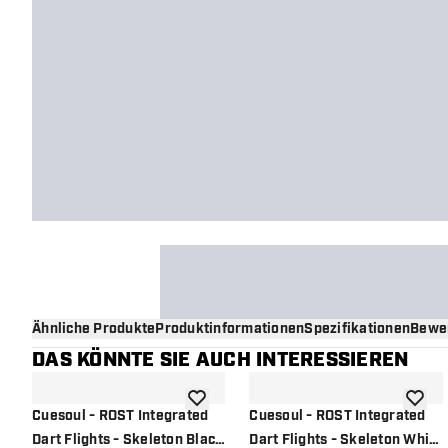
Ähnliche Produkte
Produktinformationen
Spezifikationen
Bewe
DAS KÖNNTE SIE AUCH INTERESSIEREN
Zur Wunschliste hinzufügen
Zur Wu
Cuesoul - ROST Integrated
Cuesoul - ROST Integrated
Dart Flights - Skeleton Black
Dart Flights - Skeleton White