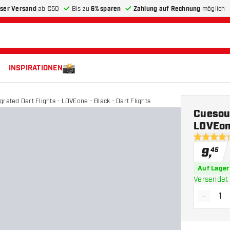
ser Versand
ab €50
Bis zu
6% sparen
Zahlung auf Rechnung
möglich
INSPIRATIONEN
rated Dart Flights - LOVEone - Black - Dart Flights
Cuesoul
LOVEone
4.3 Bewer
9
,
45
Auf Lager
Versendet 
-
Menge 