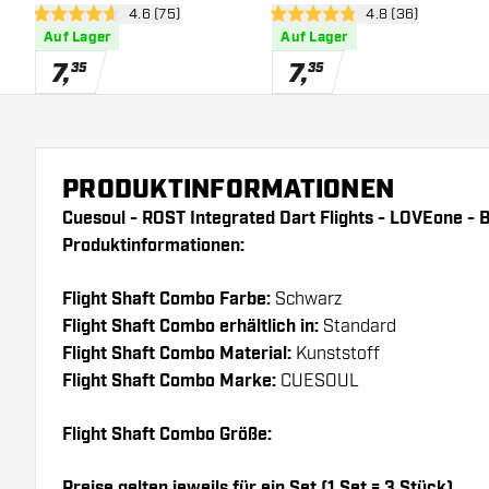
Bewertungsbereich öffnen
4.6 (75)
Bewertungsbereic
4.8 (36)
Shape - Dart Flights
Shape - Dart Flights
4.6 Bewertungssterne
4.8 Bewertungssterne
Auf Lager
Auf Lager
7
,
7
,
35
35
PRODUKTINFORMATIONEN
Cuesoul - ROST Integrated Dart Flights - LOVEone - 
Produktinformationen:
Flight Shaft Combo Farbe:
Schwarz
Flight Shaft Combo erhältlich in:
Standard
Flight Shaft Combo Material:
Kunststoff
Flight Shaft Combo Marke:
CUESOUL
Flight Shaft Combo Größe:
Preise gelten jeweils für ein Set (1 Set = 3 Stück).