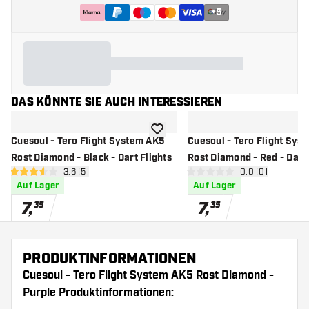
+
5
DAS KÖNNTE SIE AUCH INTERESSIEREN
Zur Wunschliste hinzufügen
Cuesoul - Tero Flight System AK5
Cuesoul - Tero Flight Sys
Rost Diamond - Black - Dart Flights
Rost Diamond - Red - Dart 
Bewertungsbereich öffnen
3.6 (5)
Bewertungsbere
0.0 (0)
3.6 Bewertungssterne
0 Bewertungssterne
Auf Lager
Auf Lager
7
,
7
,
35
35
PRODUKTINFORMATIONEN
Cuesoul - Tero Flight System AK5 Rost Diamond -
Purple Produktinformationen: