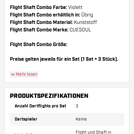
Flight Shaft Combo Farbe:
Violett
Flight Shaft Combo erhältlich in:
Übrig
Flight Shaft Combo Material:
Kunststoff
Flight Shaft Combo Marke:
CUESOUL
Flight Shaft Combo Größe:
Preise gelten jeweils für ein Set (1 Set = 3 Stück).
Dartshopper Tipp!
Mehr lesen
Sorgen Sie für genügend Ersatz Flights und
PRODUKTSPEZIFIKATIONEN
Shafts. Diese können sich durch Gebrauch
abnutzen oder brechen.
Anzahl Dartflights pro Set
3
Dartspieler
Keine
Probieren Sie eine andere Form, ein anderes
Material oder eine andere Dicke der Flights aus,
Flight und Shaft in