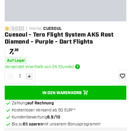
3.0
[
2
]
Marke
:
CUESOUL
3 Bewertungssterne
Cuesoul - Tero Flight System AK5 Rost
Diamond - Purple - Dart Flights
7
,
35
Auf Lager
Versendet innerhalb von 24 Stunden
-
+
Menge verringern
Menge erhöhen
Zur Wu
IN DEN WARENKORB
Zahlung
auf Rechnung
Kostenloser Versand ab 50 EUR**
Kundenbewertung
8.9/10
Bis zu
6% sparen
mit unserem Bonusprogramm!