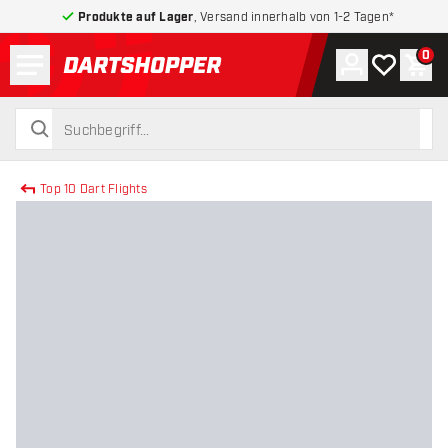
Produkte auf Lager
, Versand innerhalb von 1-2 Tagen*
Menü
0
Konto
Meine Wuns
War
zurück zur Startseite
suchen
suchen
Top 10 Dart Flights