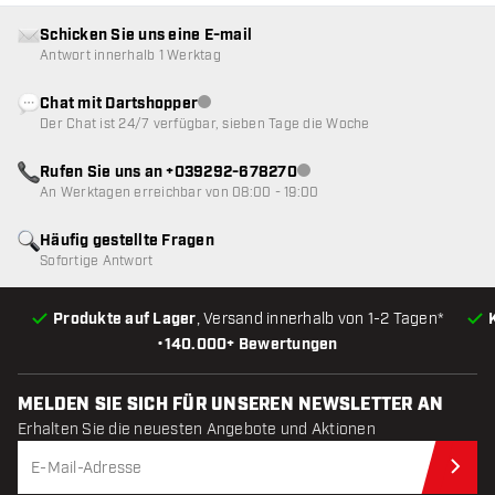
Schicken Sie uns eine E-mail
Antwort innerhalb 1 Werktag
Chat mit Dartshopper
Kundenservice nicht verfügbar
Der Chat ist 24/7 verfügbar, sieben Tage die Woche
Rufen Sie uns an +039292-678270
Kundenservice nicht verfügba
An Werktagen erreichbar von 08:00 - 19:00
Häufig gestellte Fragen
Sofortige Antwort
Produkte auf Lager
, Versand innerhalb von 1-2 Tagen*
•
140.000+ Bewertungen
MELDEN SIE SICH FÜR UNSEREN NEWSLETTER AN
Erhalten Sie die neuesten Angebote und Aktionen
Jet