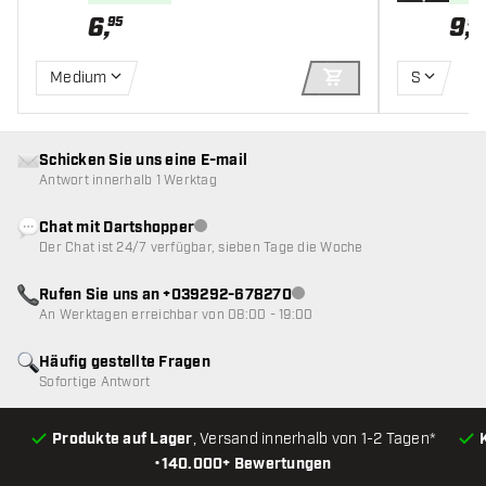
6
,
9
,
95
95
Medium
S
IN DEN WARENKOR
Schicken Sie uns eine E-mail
Antwort innerhalb 1 Werktag
Chat mit Dartshopper
Kundenservice nicht verfügbar
Der Chat ist 24/7 verfügbar, sieben Tage die Woche
Rufen Sie uns an +039292-678270
Kundenservice nicht verfügba
An Werktagen erreichbar von 08:00 - 19:00
Häufig gestellte Fragen
Sofortige Antwort
Produkte auf Lager
, Versand innerhalb von 1-2 Tagen*
•
140.000+ Bewertungen