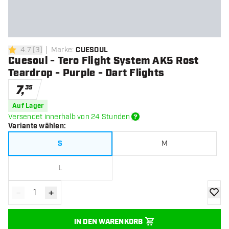
4.7
[
3
]
Marke
:
CUESOUL
4.7 Bewertungssterne
Cuesoul - Tero Flight System AK5 Rost
Teardrop - Purple - Dart Flights
7
,
35
Auf Lager
Versendet innerhalb von 24 Stunden
Variante wählen
:
S
M
L
-
+
Menge verringern
Menge erhöhen
Zur Wu
IN DEN WARENKORB