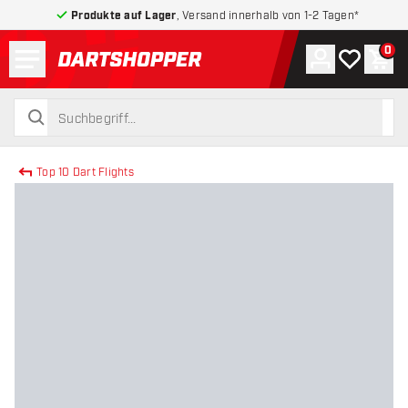
Produkte auf Lager
, Versand innerhalb von 1-2 Tagen*
Menü
0
Konto
Meine Wuns
War
zurück zur Startseite
suchen
suchen
Top 10 Dart Flights