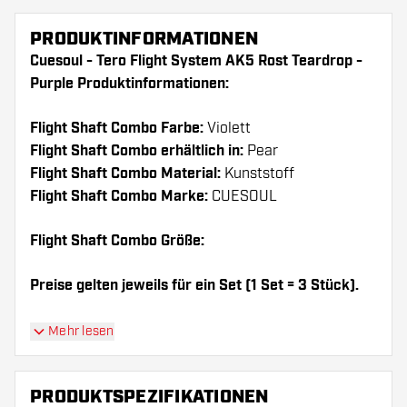
PRODUKTINFORMATIONEN
Cuesoul - Tero Flight System AK5 Rost Teardrop -
Purple Produktinformationen:
Flight Shaft Combo Farbe:
Violett
Flight Shaft Combo erhältlich in:
Pear
Flight Shaft Combo Material:
Kunststoff
Flight Shaft Combo Marke:
CUESOUL
Flight Shaft Combo Größe:
Preise gelten jeweils für ein Set (1 Set = 3 Stück).
Dartshopper Tipp!
Mehr lesen
Sorgen Sie für genügend Ersatz Flights und
PRODUKTSPEZIFIKATIONEN
Shafts. Diese können sich durch Gebrauch