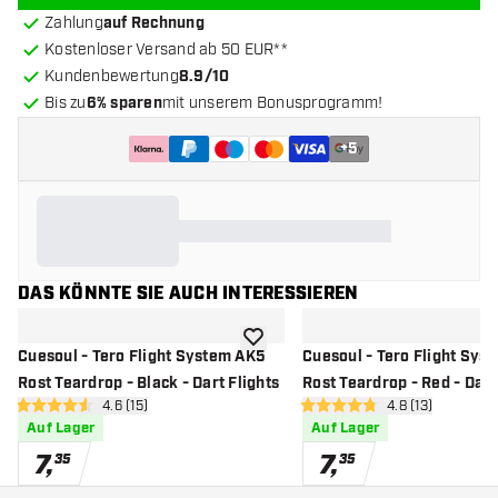
Zahlung
auf Rechnung
Kostenloser Versand ab 50 EUR**
Kundenbewertung
8.9/10
Bis zu
6% sparen
mit unserem Bonusprogramm!
+
5
DAS KÖNNTE SIE AUCH INTERESSIEREN
Zur Wunschliste hinzufügen
Cuesoul - Tero Flight System AK5
Cuesoul - Tero Flight Sys
Rost Teardrop - Black - Dart Flights
Rost Teardrop - Red - Dart
Bewertungsbereich öffnen
4.6 (15)
Bewertungsbere
4.8 (13)
4.6 Bewertungssterne
4.8 Bewertungssterne
Auf Lager
Auf Lager
7
,
7
,
35
35