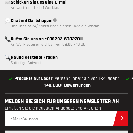
Schicken Sie uns eine E-mail
Antwort innerhalb 1 Werktag
Chat mit Dartshopper
Kundenservice nicht verfügbar
Der Chat ist 24/7 verfügbar, sieben Tage die Woche
Rufen Sie uns an +039292-678270
Kundenservice nicht verfügba
An Werktagen erreichbar von 08:00 - 19:00
Häufig gestellte Fragen
Sofortige Antwort
Produkte auf Lager
, Versand innerhalb von 1-2 Tagen*
•
140.000+ Bewertungen
MELDEN SIE SICH FÜR UNSEREN NEWSLETTER AN
Erhalten Sie die neuesten Angebote und Aktionen
Jet