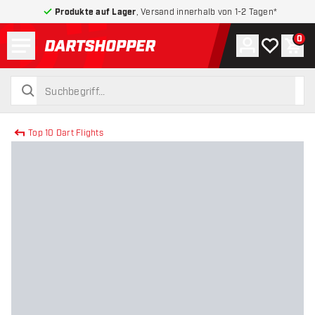
Produkte auf Lager
, Versand innerhalb von 1-2 Tagen*
Menü
0
Konto
Meine Wuns
War
zurück zur Startseite
suchen
suchen
Top 10 Dart Flights