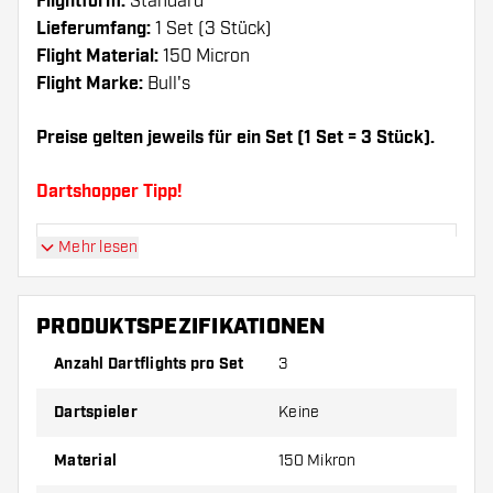
Flightform:
Standard
Lieferumfang:
1 Set (3 Stück)
Flight Material:
150 Micron
Flight Marke:
Bull's
Preise gelten jeweils für ein Set (1 Set = 3 Stück).
Dartshopper Tipp!
Mehr lesen
Sorgen Sie für genügend Ersatz Flights und
Shafts. Diese können sich durch Gebrauch
abnutzen oder brechen.
PRODUKTSPEZIFIKATIONEN
Anzahl Dartflights pro Set
3
Probieren Sie eine andere Form, ein anderes
Material oder eine andere Dicke der Flights aus,
Dartspieler
Keine
um herauszufinden, welche Variante am besten
zu Ihnen passt!
Material
150 Mikron