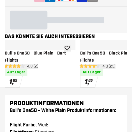
DAS KÖNNTE SIE AUCH INTERESSIEREN
Zur Wunschliste hinzufügen
Bull's One50 - Blue Plain - Dart
Bull's One50 - Black Plain 
Flights
Flights
Bewertungsbereich öffnen
4.0 (2)
Bewertungsbere
4.3 (23)
4 Bewertungssterne
4.3 Bewertungssterne
Auf Lager
Auf Lager
1
,
1
,
85
85
PRODUKTINFORMATIONEN
Bull's One50 - White Plain Produktinformationen:
Flight Farbe:
Weiß