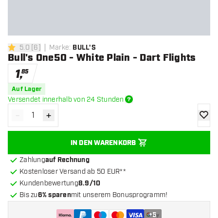
5.0
[
6
]
Marke
:
BULL'S
5 Bewertungssterne
Bull's One50 - White Plain - Dart Flights
1
,
85
Auf Lager
Versendet innerhalb von 24 Stunden
-
+
Menge verringern
Menge erhöhen
Zur Wu
IN DEN WARENKORB
Zahlung
auf Rechnung
Kostenloser Versand ab 50 EUR**
Kundenbewertung
8.9/10
Bis zu
6% sparen
mit unserem Bonusprogramm!
+
5