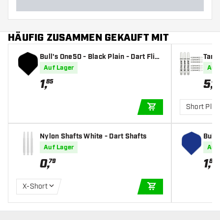
HÄUFIG ZUSAMMEN GEKAUFT MIT
Bull's One50 - Black Plain - Dart Fligh
Targe
ts
afts
Auf Lager
Auf
1
,
5
,
85
49
Short Plus
IN DEN WARENKOR
Nylon Shafts White - Dart Shafts
Bull'
s
Auf Lager
Auf
0
,
1
,
79
85
X-Short
IN DEN WARENKOR