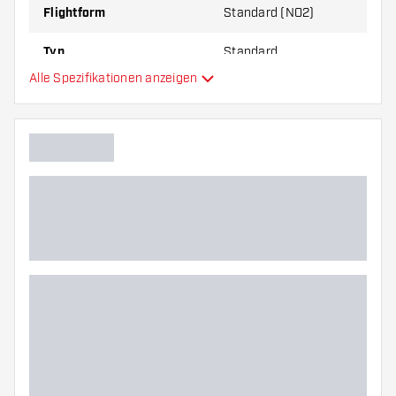
Flightform
Standard (NO2)
Typ
Standard
Alle Spezifikationen anzeigen
Flexibilität
Hauptfarbe