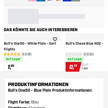
DAS KÖNNTE SIE AUCH INTERESSIEREN
Zur Wunschliste hinzufügen
Bull's One50 - White Plain - Dart
Bull's Chaos Blue NO2 - Da
Flights
Bewertungsbereich öffnen
5.0 (6)
Bewertungsbere
0.0 (0)
5 Bewertungssterne
0 Bewertungssterne
Auf Lager
Auf Lager
UVP:
1
,
0
,
85
75
1,50
PRODUKTINFORMATIONEN
Bull's One50 - Blue Plain Produktinformationen:
Flight Farbe:
Blau