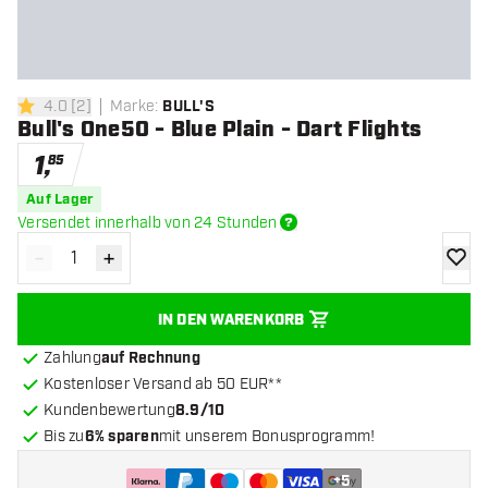
4.0
[
2
]
Marke
:
BULL'S
4 Bewertungssterne
Bull's One50 - Blue Plain - Dart Flights
1
,
85
Auf Lager
Versendet innerhalb von 24 Stunden
-
+
Menge verringern
Menge erhöhen
Zur Wu
IN DEN WARENKORB
Zahlung
auf Rechnung
Kostenloser Versand ab 50 EUR**
Kundenbewertung
8.9/10
Bis zu
6% sparen
mit unserem Bonusprogramm!
+
5