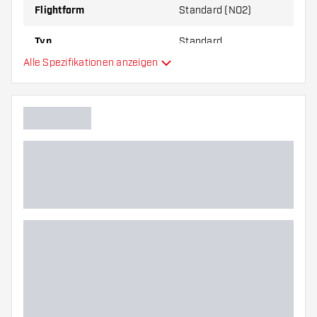
Flightform
Standard (NO2)
Typ
Standard
Alle Spezifikationen anzeigen
Flexibilität
Hauptfarbe