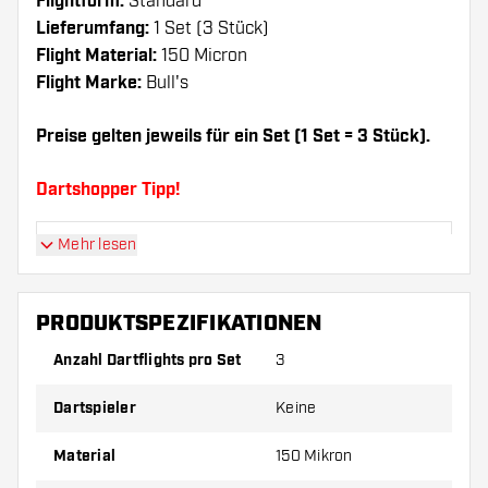
Flightform:
Standard
Lieferumfang:
1 Set (3 Stück)
Flight Material:
150 Micron
Flight Marke:
Bull's
Preise gelten jeweils für ein Set (1 Set = 3 Stück).
Dartshopper Tipp!
Mehr lesen
Sorgen Sie für genügend Ersatz Flights und
Shafts. Diese können sich durch Gebrauch
abnutzen oder brechen.
PRODUKTSPEZIFIKATIONEN
Anzahl Dartflights pro Set
3
Probieren Sie eine andere Form, ein anderes
Material oder eine andere Dicke der Flights aus,
Dartspieler
Keine
um herauszufinden, welche Variante am besten
zu Ihnen passt!
Material
150 Mikron