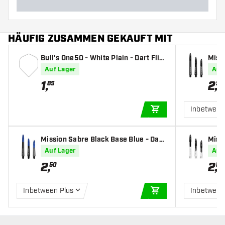
HÄUFIG ZUSAMMEN GEKAUFT MIT
Bull's One50 - White Plain - Dart Flig
Miss
hts
t Sha
Auf Lager
Auf
1
,
2
,
85
50
Inbetween
IN DEN WARENKOR
Mission Sabre Black Base Blue - Dart
Miss
Shafts
t Sha
Auf Lager
Auf
2
,
2
,
50
50
Inbetween Plus
Inbetween
IN DEN WARENKOR