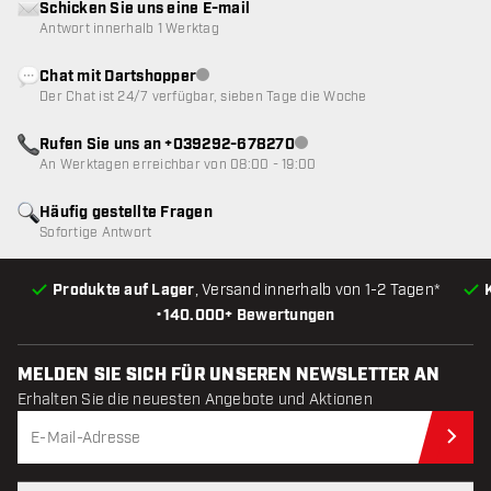
Schicken Sie uns eine E-mail
Antwort innerhalb 1 Werktag
Chat mit Dartshopper
Kundenservice nicht verfügbar
Der Chat ist 24/7 verfügbar, sieben Tage die Woche
Rufen Sie uns an +039292-678270
Kundenservice nicht verfügba
An Werktagen erreichbar von 08:00 - 19:00
Häufig gestellte Fragen
Sofortige Antwort
Produkte auf Lager
, Versand innerhalb von 1-2 Tagen*
•
140.000+ Bewertungen
MELDEN SIE SICH FÜR UNSEREN NEWSLETTER AN
Erhalten Sie die neuesten Angebote und Aktionen
Jet