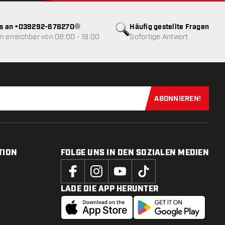
ns an +039292-678270
Häufig gestellte Fragen
Kundenservice nicht verfügbar
 erreichbar von 08:00 - 19:00
Sofortige Antwort
ABONNIEREN!
Jetzt für uns
TION
FOLGE UNS IN DEN SOZIALEN MEDIEN
LADE DIE APP HERUNTER