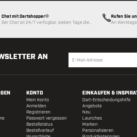
Chat mit Dartshopper
Rufen Sie u
Kundenservice nicht verfügbar
Der Chat ist 24/7 verfügbar, sieben Tage die
An Werktagen
Woche
EWSLETTER AN
NGEN
KONTO
EINKAUFEN & INSPIRA
Mein Konto
Dart-Entscheidungshilfe
Anmelden
Angebote
Registrieren
Neu
ine
Passwort vergessen
Launches
Bestellstatus
Marken
Bestellverlauf
Personalisieren
Wunschliste
Produktkategorien