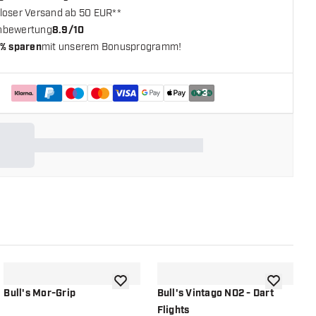
loser Versand ab 50 EUR**
nbewertung
8.9/10
% sparen
mit unserem Bonusprogramm!
+
3
chliste hinzufügen
Zur Wunschliste hinzufügen
Zur Wunsch
Bull's Mor-Grip
Bull's Vintago NO2 - Dart
B
Flights
F