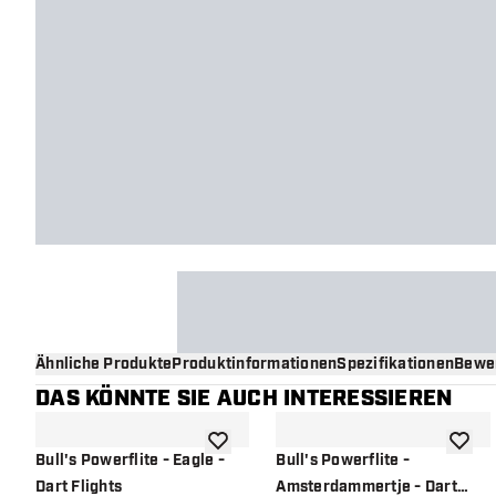
Ähnliche Produkte
Produktinformationen
Spezifikationen
Bewe
DAS KÖNNTE SIE AUCH INTERESSIEREN
Zur Wunschliste hinzufügen
Zur Wu
Bull's Powerflite - Eagle -
Bull's Powerflite -
Dart Flights
Amsterdammertje - Dart