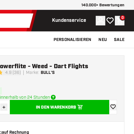
140.000+ Bewertungen
0
Konto
Meine Wunsch
Waren
Kundenservice
PERSONALISIEREN
NEU
SALE
Powerflite - Weed - Dart Flights
4.9 (36)
Marke
:
BULL'S
tungssterne
innerhalb von 24 Stunden
+
IN DEN WARENKORB
verringern
Menge erhöhen
Zur Wunschl
g
auf Rechnung