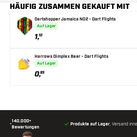
HÄUFIG ZUSAMMEN GEKAUFT MIT
Dartshopper Jamaica NO2 - Dart Flights
Auf Lager
1
,
10
Harrows Dimplex Beer - Dart Flights
Auf Lager
0
,
95
140.000+
•
Produkte auf Lager
, Versand inn
Bewertungen