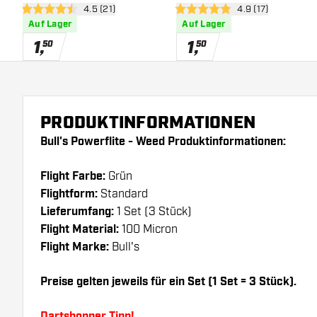
Bewertungsbereich öffnen
4.5 (21)
Bewertungsbereic
4.9 (17)
Flights
4.5 Bewertungssterne
4.9 Bewertungssterne
Auf Lager
Auf Lager
1
,
1
,
50
50
PRODUKTINFORMATIONEN
Bull's Powerflite - Weed Produktinformationen:
Flight Farbe:
Grün
Flightform:
Standard
Lieferumfang:
1 Set (3 Stück)
Flight Material:
100 Micron
Flight Marke:
Bull's
Preise gelten jeweils für ein Set (1 Set = 3 Stück).
Dartshopper Tipp!