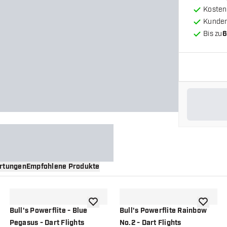
Kosten
Kunde
Bis zu
6
rtungen
Empfohlene Produkte
nschliste hinzufügen
Zur Wunschliste hinzufügen
Zur Wuns
Bull's Powerflite - Blue
Bull's Powerflite Rainbow
Pegasus - Dart Flights
No.2 - Dart Flights