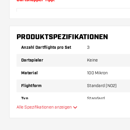
Sorgen Sie für genügend Ersatz Flights und Shafts.
durch Gebrauch abnutzen oder brechen.
PRODUKTSPEZIFIKATIONEN
Probieren Sie eine andere Form, ein anderes Materi
Dicke der Flights aus, um herauszufinden, welche V
Anzahl Dartflights pro Set
3
Ihnen passt!
Dartspieler
Keine
Material
100 Mikron
Flightform
Standard (NO2)
Typ
Standard
Alle Spezifikationen anzeigen
Flexibilität
Hauptfarbe