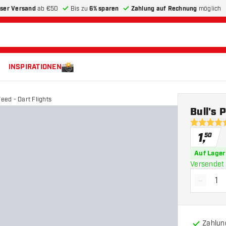
ser Versand
ab €50
Bis zu
6% sparen
Zahlung auf Rechnung
möglich
INSPIRATIONEN
Weed - Dart Flights
Bull's 
4.9 Bewer
1
,
50
Auf Lager
Versendet 
-
Menge 
Zahlun