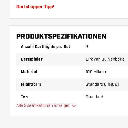
Dartshopper Tipp!
Sorgen Sie für genügend Ersatz Flights und Shafts.
durch Gebrauch abnutzen oder brechen.
PRODUKTSPEZIFIKATIONEN
Probieren Sie eine andere Form, ein anderes Materi
Anzahl Dartflights pro Set
3
Dicke der Flights aus, um herauszufinden, welche V
Dartspieler
Dirk van Duijvenbode
Ihnen passt!
Material
100 Mikron
Flightform
Standard 6 (NO6)
Typ
Standard
Alle Spezifikationen anzeigen
Flexibilität
Hauptfarbe