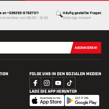
ns an +039292-678270
Häufig gestellte Fragen
Kundenservice nicht verfügbar
 erreichbar von 08:00 - 19:00
Sofortige Antwort
ABONNIEREN!
Jetzt für uns
TION
FOLGE UNS IN DEN SOZIALEN MEDIEN
LADE DIE APP HERUNTER