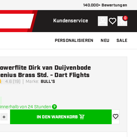
140.000+ Bewertungen
0
Konto
Meine Wunsch
Waren
Kundenservice
PERSONALISIEREN
NEU
SALE
Powerflite Dirk van Duijvenbode
nius Brass Std. - Dart Flights
4.6 (19)
Marke
:
BULL'S
tungssterne
innerhalb von 24 Stunden
+
IN DEN WARENKORB
verringern
Menge erhöhen
Zur Wunschl