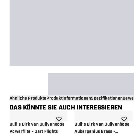
Ähnliche Produkte
Produktinformationen
Spezifikationen
Bewe
DAS KÖNNTE SIE AUCH INTERESSIEREN
Zur Wunschliste hinzufügen
Zur Wu
Bull's Dirk van Duijvenbode
Bull's Dirk van Duijvenbode
Powerflite - Dart Flights
Aubergenius Brass -