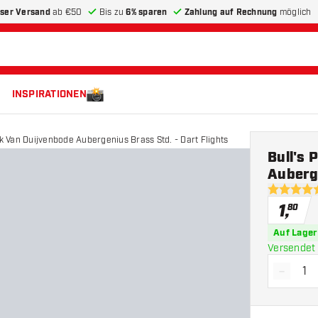
ser Versand
ab €50
Bis zu
6% sparen
Zahlung auf Rechnung
möglich
INSPIRATIONEN
rk Van Duijvenbode Aubergenius Brass Std. - Dart Flights
Bull's 
Auberge
4.6 Bewer
1
,
80
Auf Lager
Versendet 
-
Menge 