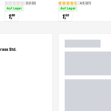
h öffnen
Bewertungsbereich öffnen
0.0 (0)
Bewertungsbereich 
4.5 (21)
Flights
0 Bewertungssterne
4.5 Bewertungssterne
Auf Lager
Auf Lager
1
,
1
,
80
50
rass Std.