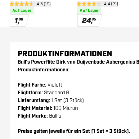
Bewertungsbereich öffnen
4.6 (19)
Bewertungsbereic
4.4 (21)
Dartpfeile
4.6 Bewertungssterne
4.4 Bewertungssterne
Auf Lager
Auf Lager
1
,
24
,
80
95
PRODUKTINFORMATIONEN
Bull's Powerflite Dirk van Duijvenbode Aubergenius B
Produktinformationen:
Flight Farbe:
Violett
Flightform:
Standard 6
Lieferumfang:
1 Set (3 Stück)
Flight Material:
100 Micron
Flight Marke:
Bull's
Preise gelten jeweils für ein Set (1 Set = 3 Stück).