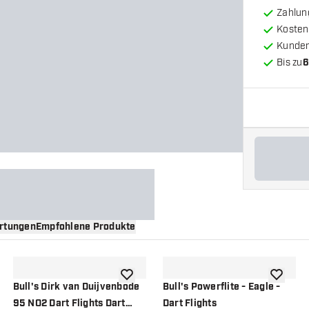
Zahlun
Kosten
Kunde
Bis zu
6
rtungen
Empfohlene Produkte
nschliste hinzufügen
Zur Wunschliste hinzufügen
Zur Wuns
Bull's Dirk van Duijvenbode
Bull's Powerflite - Eagle -
95 NO2 Dart Flights Dart
Dart Flights