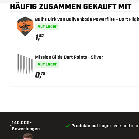
HÄUFIG ZUSAMMEN GEKAUFT MIT
Bull's Dirk van Duijvenbode Powerflite - Dart Flig
Auf Lager
1
,
80
Mission Glide Dart Points - Silver
Auf Lager
0
,
75
140.000+
•
Produkte auf Lager
, Versand inn
Bewertungen