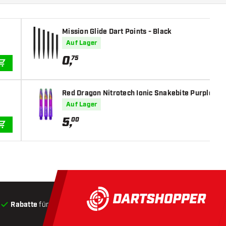
Mission Glide Dart Points - Black
Auf Lager
0
,
75
IN DEN WARENKORB
Red Dragon Nitrotech Ionic Snakebite Purple Dip
Auf Lager
5
,
00
IN DEN WARENKORB
Rabatte
für Kunden
Produkte auf Lager
, Versand innerha