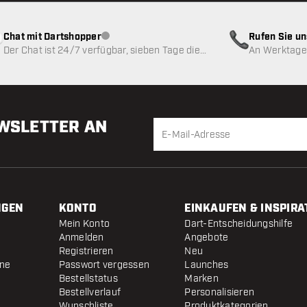
Chat mit Dartshopper
Rufen Sie u
Kundenservice nicht verfügbar
Der Chat ist 24/7 verfügbar, sieben Tage die
An Werktagen
Woche
EWSLETTER AN
NGEN
KONTO
EINKAUFEN & INSPIRA
Mein Konto
Dart-Entscheidungshilfe
Anmelden
Angebote
Registrieren
Neu
ine
Passwort vergessen
Launches
Bestellstatus
Marken
Bestellverlauf
Personalisieren
Wunschliste
Produktkategorien