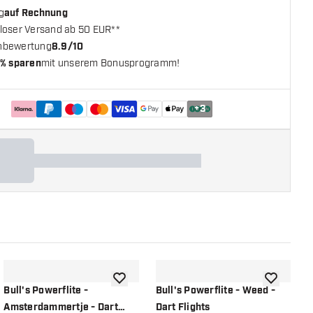
g
auf Rechnung
loser Versand ab 50 EUR**
nbewertung
8.9/10
% sparen
mit unserem Bonusprogramm!
+
3
chliste hinzufügen
Zur Wunschliste hinzufügen
Zur Wunsch
Bull's Powerflite -
Bull's Powerflite - Weed -
B
Amsterdammertje - Dart
Dart Flights
N