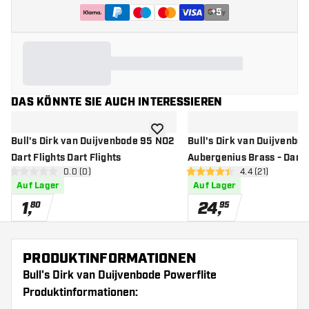
+
5
DAS KÖNNTE SIE AUCH INTERESSIEREN
Zur Wunschliste hinzufügen
Bull's Dirk van Duijvenbode 95 NO2
Bull's Dirk van Duijvenbo
Dart Flights Dart Flights
Aubergenius Brass - Dartp
Bewertungsbereich öffnen
0.0 (0)
Bewertungsbere
4.4 (21)
0 Bewertungssterne
4.4 Bewertungssterne
Auf Lager
Auf Lager
1
,
24
,
80
95
PRODUKTINFORMATIONEN
Bull's Dirk van Duijvenbode Powerflite
Produktinformationen: