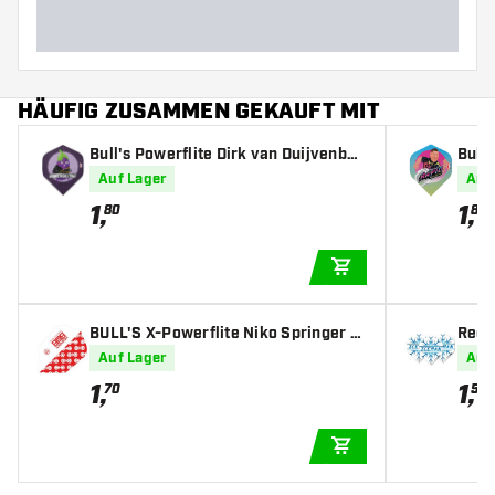
HÄUFIG ZUSAMMEN GEKAUFT MIT
Bull's Powerflite Dirk van Duijvenbod
Bull'
e Aubergenius Brass Std. - Dart Fligh
t Fli
Auf Lager
Auf
ts
1
,
1
,
80
80
IN DEN WARENKOR
BULL'S X-Powerflite Niko Springer X
Red 
XL - Dart Flights
art F
Auf Lager
Auf
1
,
1
,
70
50
IN DEN WARENKOR