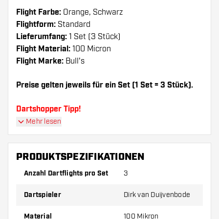
Flight Farbe:
Orange, Schwarz
Flightform:
Standard
Lieferumfang:
1 Set (3 Stück)
Flight Material:
100 Micron
Flight Marke:
Bull's
Preise gelten jeweils für ein Set (1 Set = 3 Stück).
Dartshopper Tipp!
Mehr lesen
Sorgen Sie für genügend Ersatz Flights und
Shafts. Diese können sich durch Gebrauch
PRODUKTSPEZIFIKATIONEN
abnutzen oder brechen.
Anzahl Dartflights pro Set
3
Probieren Sie eine andere Form, ein anderes
Dartspieler
Dirk van Duijvenbode
Material oder eine andere Dicke der Flights aus,
um herauszufinden, welche Variante am besten
Material
100 Mikron