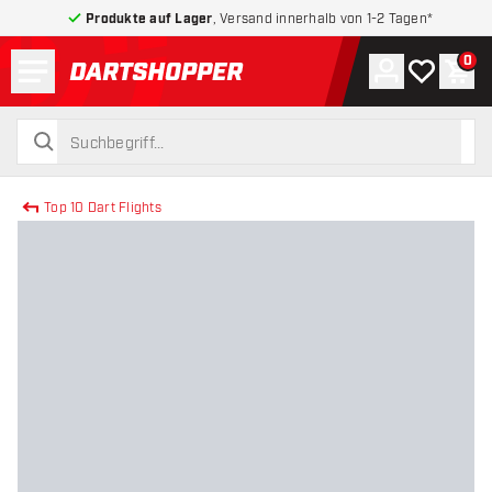
Produkte auf Lager
, Versand innerhalb von 1-2 Tagen*
Menü
0
Konto
Meine Wuns
War
zurück zur Startseite
suchen
suchen
Top 10 Dart Flights