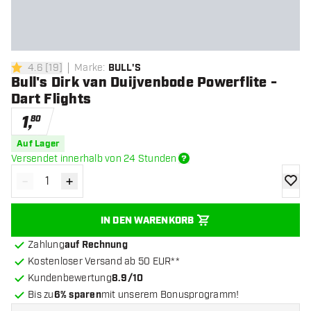
4.6
[
19
]
Marke
:
BULL'S
4.6 Bewertungssterne
Bull's Dirk van Duijvenbode Powerflite -
Dart Flights
1
,
80
Auf Lager
Versendet innerhalb von 24 Stunden
-
+
Menge verringern
Menge erhöhen
Zur Wu
IN DEN WARENKORB
Zahlung
auf Rechnung
Kostenloser Versand ab 50 EUR**
Kundenbewertung
8.9/10
Bis zu
6% sparen
mit unserem Bonusprogramm!