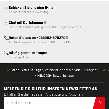
Schicken Sie uns eine E-mail
Antwort innerhalb 1 Werktag
Chat mit Dartshopper
Kundenservice nicht verfügbar
Der Chat ist 24/7 verfügbar, sieben Tage die Woche
Rufen Sie uns an +039292-678270
Kundenservice nicht verfügba
An Werktagen erreichbar von 08:00 - 19:00
Häufig gestellte Fragen
Sofortige Antwort
Produkte auf Lager
, Versand innerhalb von 1-2 Tagen*
•
140.000+ Bewertungen
MELDEN SIE SICH FÜR UNSEREN NEWSLETTER AN
Erhalten Sie die neuesten Angebote und Aktionen
Jet