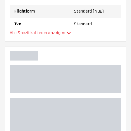
zu Ihnen passt!
Flightform
Standard (NO2)
Typ
Standard
Alle Spezifikationen anzeigen
Flexibilität
Zusätzliche Farben
Hauptfarbe