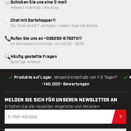
Schicken Sie uns eine E-mail
Antwort innerhalb 1 Werktag
Chat mit Dartshopper
Kundenservice nicht verfügbar
Der Chat ist 24/7 verfügbar, sieben Tage die Woche
Rufen Sie uns an +039292-678270
Kundenservice nicht verfügba
An Werktagen erreichbar von 08:00 - 19:00
Häufig gestellte Fragen
Sofortige Antwort
Produkte auf Lager
, Versand innerhalb von 1-2 Tagen*
•
140.000+ Bewertungen
MELDEN SIE SICH FÜR UNSEREN NEWSLETTER AN
Erhalten Sie die neuesten Angebote und Aktionen
Jet