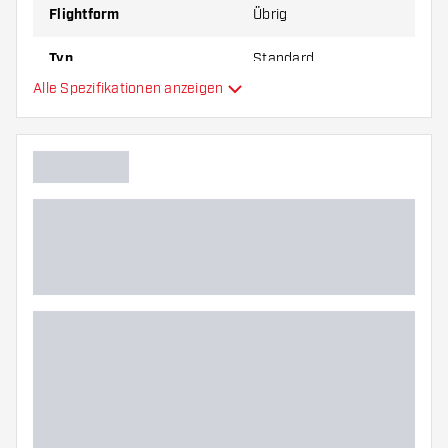
Flightform
Übrig
Typ
Standard
Alle Spezifikationen anzeigen
Flexibilität
Hauptfarbe