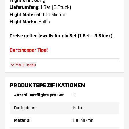
Flightform:
Übrig
Lieferumfang:
1 Set (3 Stück)
Flight Material:
100 Micron
Flight Marke:
Bull's
Preise gelten jeweils für ein Set (1 Set = 3 Stück).
Dartshopper Tipp!
Mehr lesen
Sorgen Sie für genügend Ersatz Flights und
Shafts. Diese können sich durch Gebrauch
abnutzen oder brechen.
PRODUKTSPEZIFIKATIONEN
Anzahl Dartflights pro Set
3
Probieren Sie eine andere Form, ein anderes
Material oder eine andere Dicke der Flights aus,
Dartspieler
Keine
um herauszufinden, welche Variante am besten
zu Ihnen passt!
Material
100 Mikron