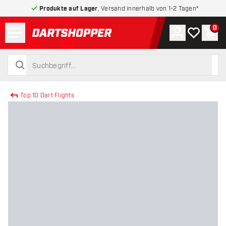
Produkte auf Lager
, Versand innerhalb von 1-2 Tagen*
Menü
0
Konto
Meine Wuns
War
zurück zur Startseite
suchen
suchen
Top 10 Dart Flights