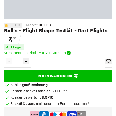
5.0
[
6
]
Marke
:
BULL'S
5 Bewertungssterne
Bull's - Flight Shape Testkit - Dart Flights
7
,
95
Auf Lager
Versendet innerhalb von 24 Stunden
-
+
Menge verringern
Menge erhöhen
Zur Wu
IN DEN WARENKORB
Zahlung
auf Rechnung
Kostenloser Versand ab 50 EUR**
Kundenbewertung
8.9/10
Bis zu
6% sparen
mit unserem Bonusprogramm!
+
5