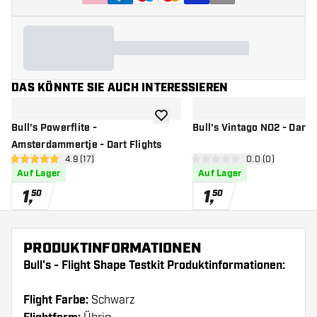
DAS KÖNNTE SIE AUCH INTERESSIEREN
Zur Wunschliste hinzufügen
Bull's Powerflite -
Bull's Vintago NO2 - Dart F
Amsterdammertje - Dart Flights
Bewertungsbereich öffnen
4.9 (17)
Bewertungsbere
0.0 (0)
4.9 Bewertungssterne
0 Bewertungssterne
Auf Lager
Auf Lager
1
,
1
,
50
50
PRODUKTINFORMATIONEN
Bull's - Flight Shape Testkit Produktinformationen:
Flight Farbe:
Schwarz