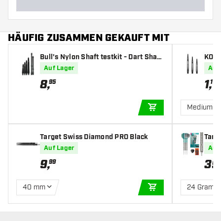
HÄUFIG ZUSAMMEN GEKAUFT MIT
Bull's Nylon Shaft testkit - Dart Shaft
KOTO 
s
Auf Lager
Auf
8
,
1
,
95
19
Medium
IN DEN WARENKOR
Target Swiss Diamond PRO Black
Targ
rtpfe
Auf Lager
Auf
9
,
39
99
40 mm
24 Gramm
IN DEN WARENKOR