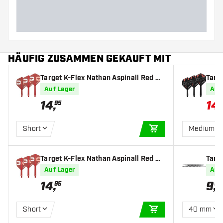
HÄUFIG ZUSAMMEN GEKAUFT MIT
Target K-Flex Nathan Aspinall Red NO
Targe
2 - Dart Flights
Dart 
Auf Lager
Auf
14
,
14
,
95
Short
Medium
IN DEN WARENKOR
Target K-Flex Nathan Aspinall Red NO
Targ
6 - Dart Flights
Auf Lager
Auf
14
,
9
,
95
99
Short
40 mm
IN DEN WARENKOR