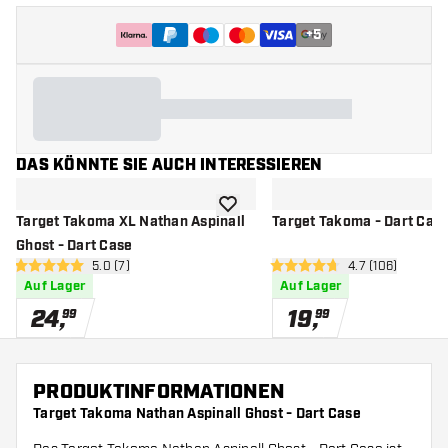
+
5
DAS KÖNNTE SIE AUCH INTERESSIEREN
Zur Wunschliste hinzufügen
Target Takoma XL Nathan Aspinall
Target Takoma - Dart Cas
Ghost - Dart Case
Bewertungsbereich öffnen
5.0 (7)
Bewertungsbere
4.7 (106)
5 Bewertungssterne
4.7 Bewertungssterne
Auf Lager
Auf Lager
24
,
19
,
99
99
PRODUKTINFORMATIONEN
Target Takoma Nathan Aspinall Ghost - Dart Case