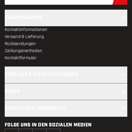
Jet
KUNDENSERVICE
Kontaktinformationen
Versand & Lieferung
Rücksendungen
Zahlungsmethoden
Kontaktformular
ÜBER UNS & DIENSTLEISTUNGEN
KONTO
EINKAUFEN & INSPIRATION
FOLGE UNS IN DEN SOZIALEN MEDIEN