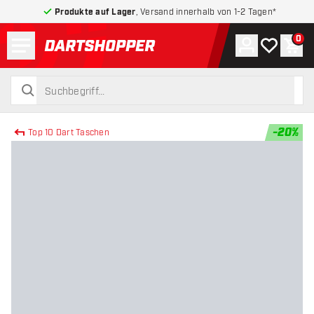
Produkte auf Lager
, Versand innerhalb von 1-2 Tagen*
Menü
0
Konto
Meine Wuns
War
zurück zur Startseite
suchen
suchen
-
20
%
Top 10 Dart Taschen