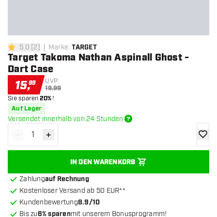
5.0
[
2
]
Marke
:
TARGET
5 Bewertungssterne
Target Takoma Nathan Aspinall Ghost -
Dart Case
UVP:
15
,
99
19,99
Sie sparen
20%
!
Auf Lager
Versendet innerhalb von 24 Stunden
-
+
Menge verringern
Menge erhöhen
Zur Wu
IN DEN WARENKORB
Zahlung
auf Rechnung
Kostenloser Versand ab 50 EUR**
Kundenbewertung
8.9/10
Bis zu
6% sparen
mit unserem Bonusprogramm!