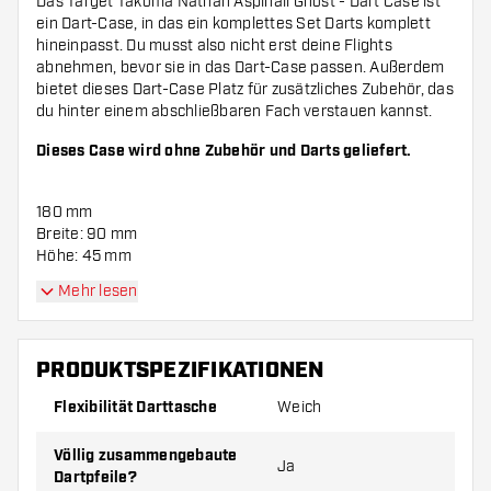
Das Target Takoma Nathan Aspinall Ghost - Dart Case ist
ein Dart-Case, in das ein komplettes Set Darts komplett
hineinpasst. Du musst also nicht erst deine Flights
abnehmen, bevor sie in das Dart-Case passen. Außerdem
bietet dieses Dart-Case Platz für zusätzliches Zubehör, das
du hinter einem abschließbaren Fach verstauen kannst.
Dieses Case wird ohne Zubehör und Darts geliefert.
180 mm
Breite: 90 mm
Höhe: 45 mm
Mehr lesen
PRODUKTSPEZIFIKATIONEN
Flexibilität Darttasche
Weich
Völlig zusammengebaute
Ja
Dartpfeile?