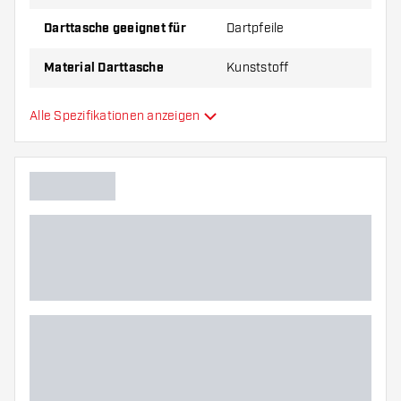
Darttasche geeignet für
Dartpfeile
Material Darttasche
Kunststoff
Kapazität Darttasche
3
Alle Spezifikationen anzeigen
Zusätzliche Farben
Hauptfarbe