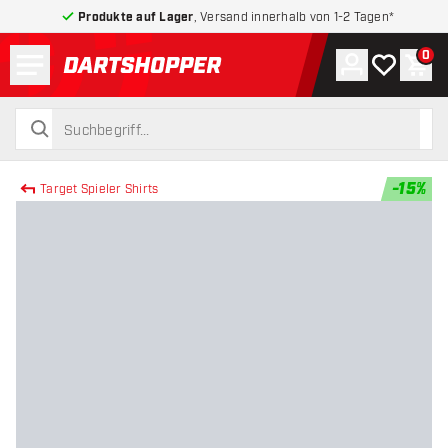
Produkte auf Lager
, Versand innerhalb von 1-2 Tagen*
Menü
0
Konto
Meine Wuns
War
zurück zur Startseite
suchen
suchen
-
15
%
Target Spieler Shirts