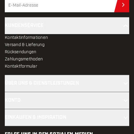
Jet
KUNDENSERVICE
Kontaktinformationen
Versand & Lieferung
Rücksendungen
Zahlungsmethoden
Kontaktformular
ÜBER UNS & DIENSTLEISTUNGEN
KONTO
EINKAUFEN & INSPIRATION