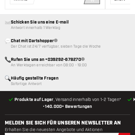
IN DEN WARENKOR
Schicken Sie uns eine E-mail
Antwort innerhalb 1 Werktag
Chat mit Dartshopper
Kundenservice nicht verfügbar
Der Chat ist 24/7 verfügbar, sieben Tage die Woche
Rufen Sie uns an +039292-678270
Kundenservice nicht verfügba
An Werktagen erreichbar von 08:00 - 19:00
Häufig gestellte Fragen
Sofortige Antwort
Produkte auf Lager
, Versand innerhalb von 1-2 Tagen*
•
140.000+ Bewertungen
MELDEN SIE SICH FÜR UNSEREN NEWSLETTER AN
Erhalten Sie die neuesten Angebote und Aktionen