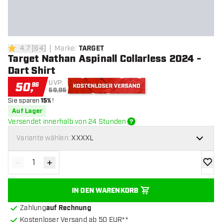
4.7
[
64
]
Marke
:
TARGET
4.7 Bewertungssterne
Target Nathan Aspinall Collarless 2024 -
Dart Shirt
UVP:
50
,
96
59,95
Sie sparen
15%
!
Kostenloser Versand
Auf Lager
Versendet innerhalb von 24 Stunden
Variante wählen:
XXXXL
-
+
Menge verringern
Menge erhöhen
Zur Wu
IN DEN WARENKORB
Zahlung
auf Rechnung
Kostenloser Versand ab 50 EUR**