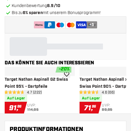
Kundenbewertung
8.9/10
Bis zu
6% sparen
mit unserem Bonusprogramm!
+
5
DAS KÖNNTE SIE AUCH INTERESSIEREN
-
20
%
Zur Wunschliste hinzufügen
Target Nathan Aspinall G2 Swiss
Target Nathan Aspinall x 
Point 95% - Dartpfeile
Swiss Point 90% - Dartpfei
Bewertungsbereich öffnen
4.7 (222)
Bewertungsbere
4.6 (66)
4.7 Bewertungssterne
4.6 Bewertungssterne
Auf Lager
Auf Lager
UVP:
UVP:
91
,
71
,
96
96
114,95
89,95
PRODUKTINFORMATIONEN