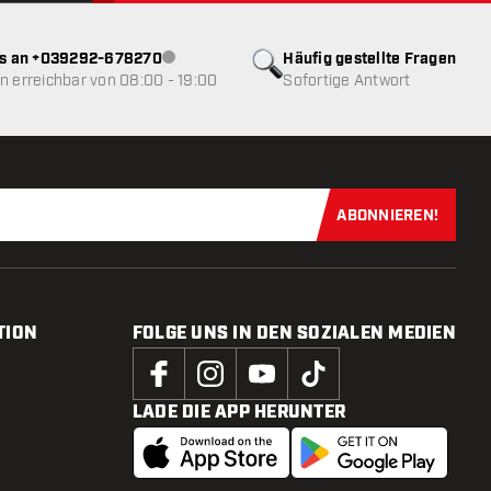
ns an +039292-678270
Häufig gestellte Fragen
Kundenservice nicht verfügbar
 erreichbar von 08:00 - 19:00
Sofortige Antwort
ABONNIEREN!
Jetzt für uns
TION
FOLGE UNS IN DEN SOZIALEN MEDIEN
LADE DIE APP HERUNTER