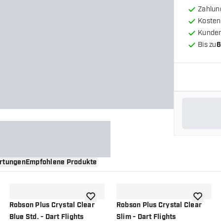
Zahlun
Kosten
Kunde
Bis zu
6
rtungen
Empfohlene Produkte
nschliste hinzufügen
Zur Wunschliste hinzufügen
Zur Wuns
Robson Plus Crystal Clear
Robson Plus Crystal Clear
Blue Std. - Dart Flights
Slim - Dart Flights