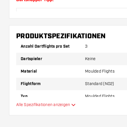
Sorgen Sie für genügend Ersatz Flights und Shafts.
durch Gebrauch abnutzen oder brechen.
PRODUKTSPEZIFIKATIONEN
Probieren Sie eine andere Form, ein anderes Materi
Dicke der Flights aus, um herauszufinden, welche V
Anzahl Dartflights pro Set
3
Ihnen passt!
Dartspieler
Keine
Material
Moulded Flights
Flightform
Standard (NO2)
Typ
Moulded Flights
Alle Spezifikationen anzeigen
Flexibilität
Hauptfarbe