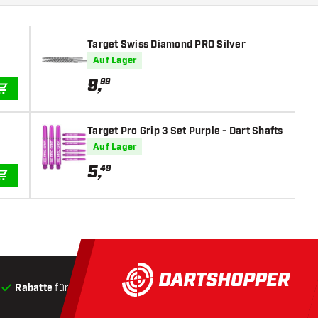
Target Swiss Diamond PRO Silver
Auf Lager
9
,
99
IN DEN WARENKORB
Target Pro Grip 3 Set Purple - Dart Shafts
Auf Lager
5
,
49
IN DEN WARENKORB
Rabatte
für Kunden
Produkte auf Lager
, Versand innerha