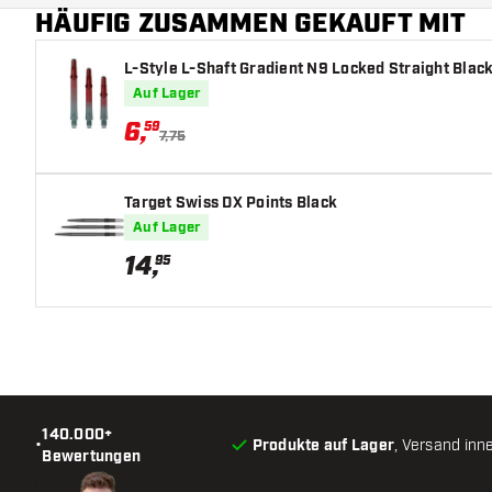
HÄUFIG ZUSAMMEN GEKAUFT MIT
L-Style L-Shaft Gradient N9 Locked Straight Black
Auf Lager
6
,
59
7,75
Target Swiss DX Points Black
Auf Lager
14
,
95
140.000+
•
Produkte auf Lager
, Versand inn
Bewertungen