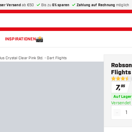
ser Versand
ab €50
Bis zu
6% sparen
Zahlung auf Rechnung
möglich
INSPIRATIONEN
us Crystal Clear Pink Std. - Dart Flights
Robson 
Flights
3.5 Bewert
7
,
95
Auf Lager
Versendet 
-
Menge 