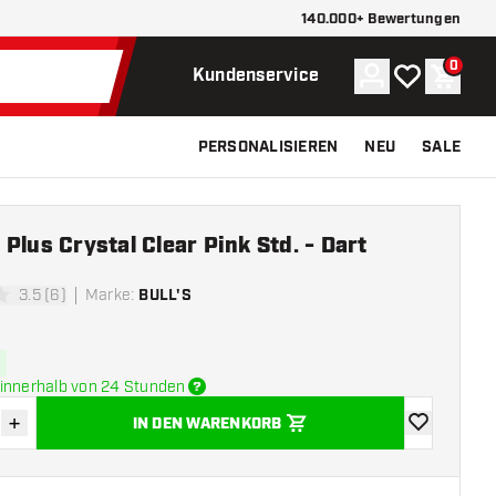
140.000+ Bewertungen
0
Konto
Meine Wunsch
Waren
Kundenservice
PERSONALISIEREN
NEU
SALE
Plus Crystal Clear Pink Std. - Dart
3.5 (6)
Marke
:
BULL'S
ungssterne
innerhalb von 24 Stunden
+
IN DEN WARENKORB
verringern
Menge erhöhen
Zur Wunschl