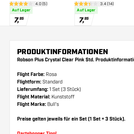
Bewertungsbereich öffnen
4.0 (5)
Bewertungsbereic
3.4 (14)
4 Bewertungssterne
3.4 Bewertungssterne
Auf Lager
Auf Lager
7
,
7
,
95
95
PRODUKTINFORMATIONEN
Robson Plus Crystal Clear Pink Std. Produktinformat
Flight Farbe:
Rosa
Flightform:
Standard
Lieferumfang:
1 Set (3 Stück)
Flight Material:
Kunststoff
Flight Marke:
Bull's
Preise gelten jeweils für ein Set (1 Set = 3 Stück).
Dartshopper Tipp!