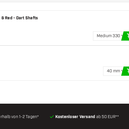
 & Red - Dart Shafts
Medium 330
40 mm
erhalb von 1-2 Tagen*
Kostenloser Versand
ab 50 EUR**