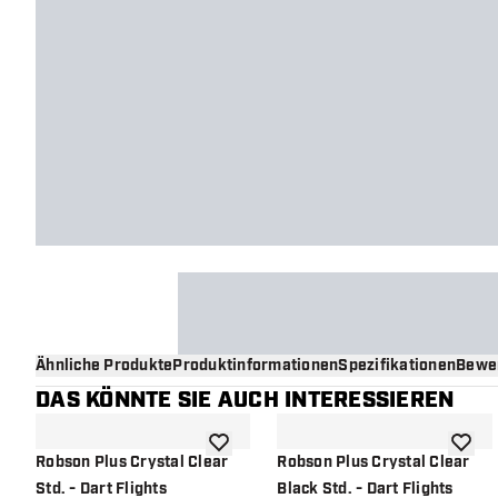
Ähnliche Produkte
Produktinformationen
Spezifikationen
Bewe
DAS KÖNNTE SIE AUCH INTERESSIEREN
Zur Wunschliste hinzufügen
Zur Wu
Robson Plus Crystal Clear
Robson Plus Crystal Clear
Std. - Dart Flights
Black Std. - Dart Flights