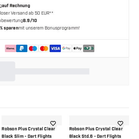
g
auf Rechnung
loser Versand ab 50 EUR**
nbewertung
8.9/10
% sparen
mit unserem Bonusprogramm!
+
3
chliste hinzufügen
Zur Wunschliste hinzufügen
Zur Wunsch
Robson Plus Crystal Clear
Robson Plus Crystal Clear
B
Black Slim - Dart Flights
Black Std.6 - Dart Flights
S