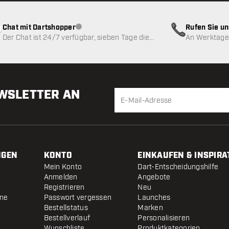
Chat mit Dartshopper
Rufen Sie u
Kundenservice nicht verfügbar
Der Chat ist 24/7 verfügbar, sieben Tage die
An Werktagen
Woche
EWSLETTER AN
NGEN
KONTO
EINKAUFEN & INSPIRA
Mein Konto
Dart-Entscheidungshilfe
Anmelden
Angebote
Registrieren
Neu
ine
Passwort vergessen
Launches
Bestellstatus
Marken
Bestellverlauf
Personalisieren
Wunschliste
Produktkategorien