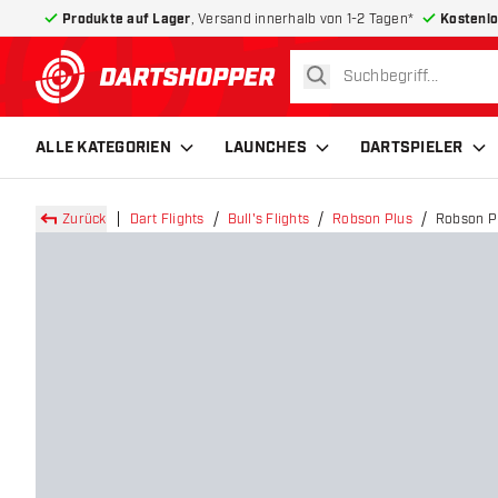
Produkte auf Lager
, Versand innerhalb von 1-2 Tagen*
Kostenlo
suchen
zurück zur Startseite
ALLE KATEGORIEN
LAUNCHES
DARTSPIELER
Zurück
Dart Flights
Bull's Flights
Robson Plus
Robson Pl