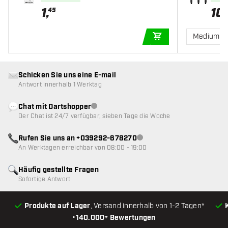
1
,
10
,
45
Medium
IN DEN WARENKOR
Schicken Sie uns eine E-mail
Antwort innerhalb 1 Werktag
Chat mit Dartshopper
Kundenservice nicht verfügbar
Der Chat ist 24/7 verfügbar, sieben Tage die Woche
Rufen Sie uns an +039292-678270
Kundenservice nicht verfügba
An Werktagen erreichbar von 08:00 - 19:00
Häufig gestellte Fragen
Sofortige Antwort
Produkte auf Lager
, Versand innerhalb von 1-2 Tagen*
•
140.000+ Bewertungen