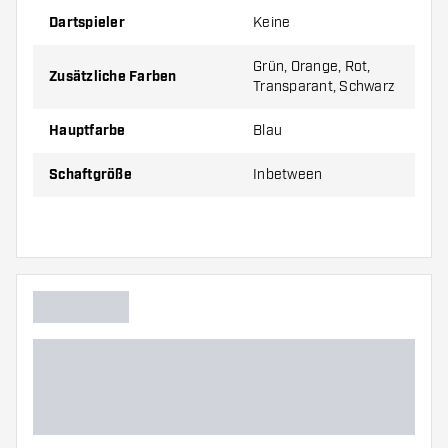
Dartspieler
Keine
Preise gelten jeweils für 10 Sets (1 Set = 3 Stück).
Grün, Orange, Rot,
Zusätzliche Farben
Transparant, Schwarz
Hauptfarbe
Blau
Schaftgröße
Inbetween