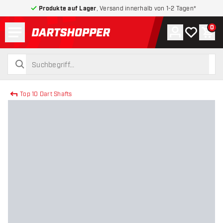
Produkte auf Lager
, Versand innerhalb von 1-2 Tagen*
Menü
0
Konto
Meine Wuns
War
zurück zur Startseite
suchen
suchen
Top 10 Dart Shafts