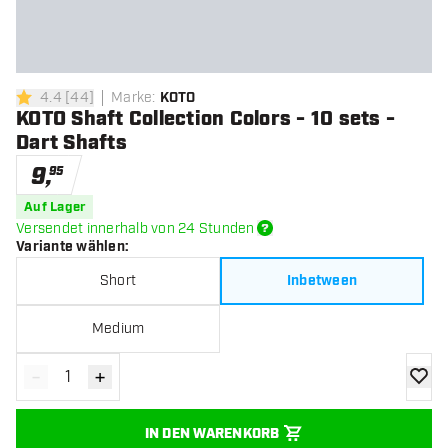
4.4
[
44
]
Marke
:
KOTO
4.4 Bewertungssterne
KOTO Shaft Collection Colors - 10 sets -
Dart Shafts
9
,
95
Auf Lager
Versendet innerhalb von 24 Stunden
Variante wählen
:
Short
Inbetween
Medium
-
+
Menge verringern
Menge erhöhen
Zur Wu
IN DEN WARENKORB