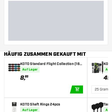
HÄUFIG ZUSAMMEN GEKAUFT MIT
KOTO Standard Flight Collection (16 s
KOTO 
ets) - Dart Flights
pfeil
Auf Lager
Auf
8
,
49
95
25 Gramm
IN DEN WARENKOR
KOTO Shaft Rings 24pcs
Targe
s
Auf Lager
Auf