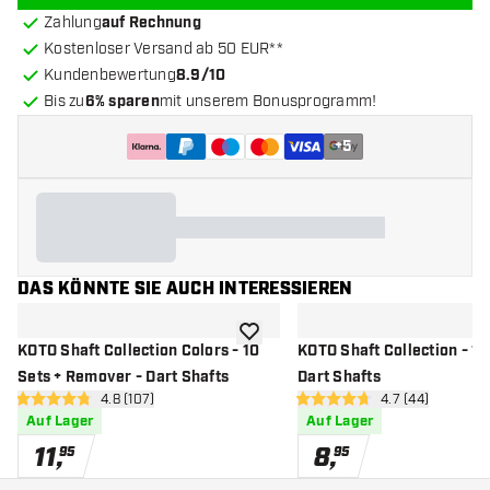
Zahlung
auf Rechnung
Kostenloser Versand ab 50 EUR**
Kundenbewertung
8.9/10
Bis zu
6% sparen
mit unserem Bonusprogramm!
+
5
DAS KÖNNTE SIE AUCH INTERESSIEREN
Zur Wunschliste hinzufügen
KOTO Shaft Collection Colors - 10
KOTO Shaft Collection - 10
Sets + Remover - Dart Shafts
Dart Shafts
Bewertungsbereich öffnen
4.8 (107)
Bewertungsbere
4.7 (44)
4.8 Bewertungssterne
4.7 Bewertungssterne
Auf Lager
Auf Lager
11
,
8
,
95
95