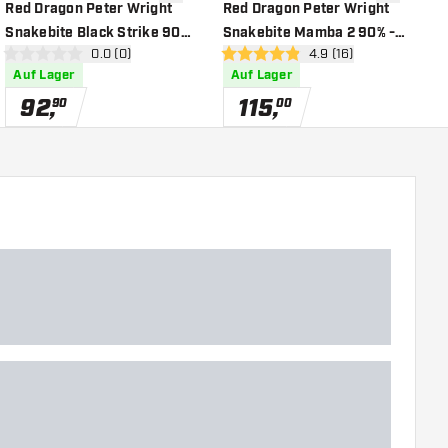
chliste hinzufügen
Zur Wunschliste hinzufügen
Zur Wunsch
Red Dragon Peter Wright
Red Dragon Peter Wright
R
Snakebite Black Strike 90%
Snakebite Mamba 2 90% -
8
 öffnen
Bewertungsbereich öffnen
0.0 (0)
Bewertungsbereich öf
4.9 (16)
- Dartpfeile
Dartpfeile
D
0 Bewertungssterne
4.9 Bewertungssterne
4
Auf Lager
Auf Lager
92
,
115
,
90
00