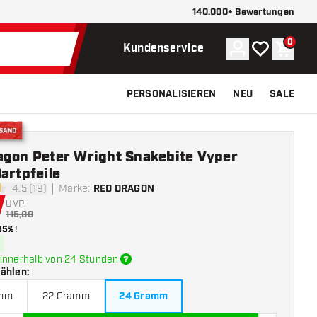
140.000+ Bewertungen
0
Konto
Meine Wunsch
Waren
Kundenservice
PERSONALISIEREN
NEU
SALE
Versand
agon Peter Wright Snakebite Vyper
artpfeile
4.5 (19)
Marke
:
RED DRAGON
tungssterne
UVP:
115,00
35%
!
innerhalb von 24 Stunden
wählen
:
amm
22 Gramm
24 Gramm