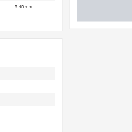
6.40 mm
en mit:
3 Barrels, 3