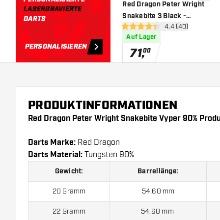
Zur Wu
Red Dragon Peter Wright
LASERGRAVIERTE
Snakebite 3 Black -
DARTS
Bewertungsbereic
4.4 (40)
Dartpfeile
4.4 Bewertungssterne
Auf Lager
PERSONALISIEREN
71
,
00
PRODUKTINFORMATIONEN
Red Dragon Peter Wright Snakebite Vyper 90% Produ
Darts Marke:
Red Dragon
Darts Material:
Tungsten 90%
Gewicht:
Barrellänge:
20 Gramm
54.60 mm
22 Gramm
54.60 mm