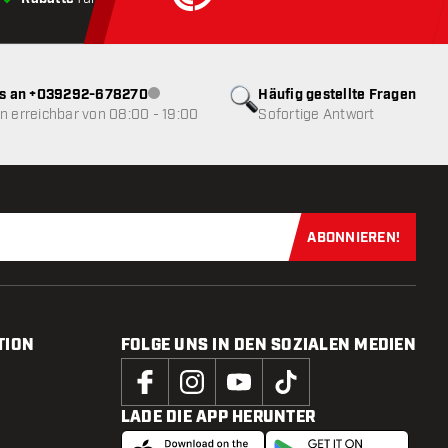
ns an +039292-678270
Häufig gestellte Fragen
Kundenservice nicht verfügbar
 erreichbar von 08:00 - 19:00
Sofortige Antwort
ABONNIEREN!
Jetzt für uns
TION
FOLGE UNS IN DEN SOZIALEN MEDIEN
LADE DIE APP HERUNTER