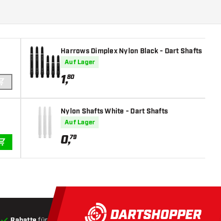
Harrows Dimplex Nylon Black - Dart Shafts
Auf Lager
1
,
80
IN DEN WARENKORB
Nylon Shafts White - Dart Shafts
Auf Lager
0
,
79
IN DEN WARENKORB
Rabatte
für Kunden
Produkte auf Lager
, Versand innerha