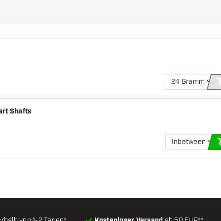
24 Gramm
art Shafts
Inbetween
erhalb von 1-2 Tagen*
Kostenloser Versand
ab 50 EUR**