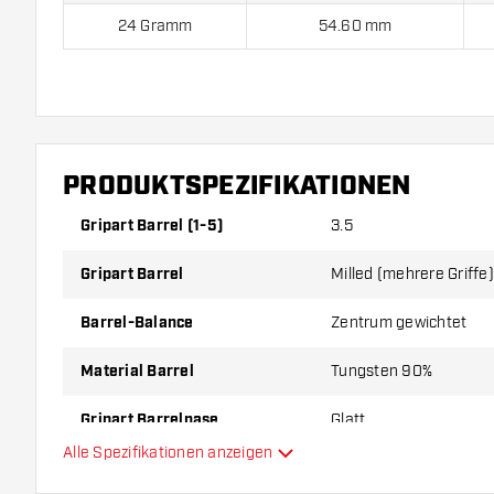
24 Gramm
54.60 mm
Red Dragon Peter Wright Snakebite Vyper 90% komm
Flights und 3 Shafts.
PRODUKTSPEZIFIKATIONEN
Gripart Barrel (1-5)
3.5
Gripart Barrel
Milled (mehrere Griffe)
Barrel-Balance
Zentrum gewichtet
Material Barrel
Tungsten 90%
Gripart Barrelnase
Glatt
Alle Spezifikationen anzeigen
Dartspieler