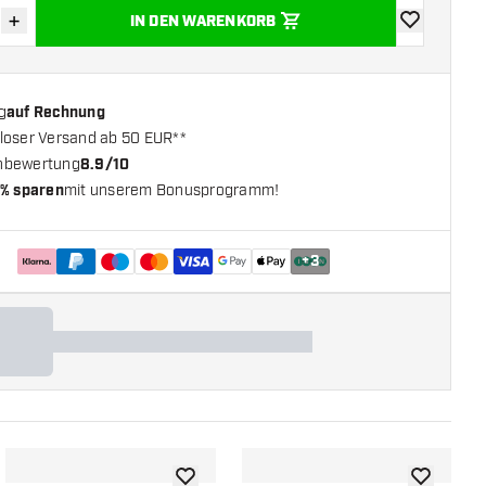
+
IN DEN WARENKORB
verringern
Menge erhöhen
Zur Wunschl
g
auf Rechnung
loser Versand ab 50 EUR**
nbewertung
8.9/10
% sparen
mit unserem Bonusprogramm!
+
3