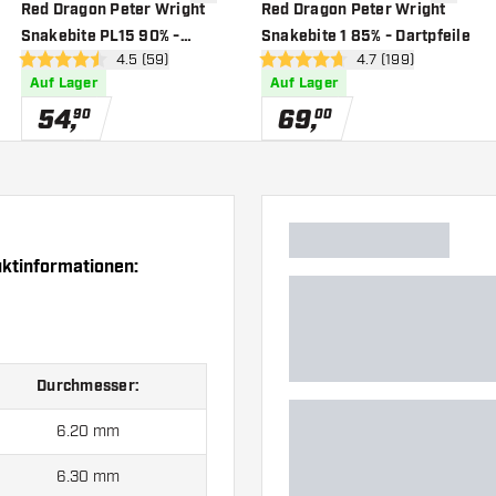
nschliste hinzufügen
Zur Wunschliste hinzufügen
Zur Wuns
Red Dragon Peter Wright
Red Dragon Peter Wright
Snakebite PL15 90% -
Snakebite 1 85% - Dartpfeile
h öffnen
Bewertungsbereich öffnen
4.5 (59)
Bewertungsbereich
4.7 (199)
Dartpfeile
4.5 Bewertungssterne
4.7 Bewertungssterne
Auf Lager
Auf Lager
54
,
69
,
90
00
ktinformationen:
Durchmesser:
6.20 mm
6.30 mm