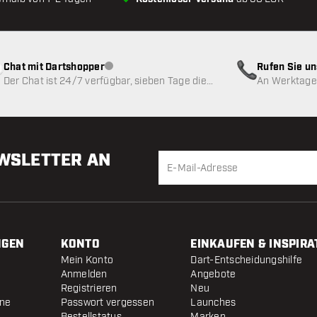
Chat mit Dartshopper
Rufen Sie u
Kundenservice nicht verfügbar
Der Chat ist 24/7 verfügbar, sieben Tage die
An Werktagen
Woche
EWSLETTER AN
NGEN
KONTO
EINKAUFEN & INSPIRA
Mein Konto
Dart-Entscheidungshilfe
Anmelden
Angebote
Registrieren
Neu
ine
Passwort vergessen
Launches
Bestellstatus
Marken