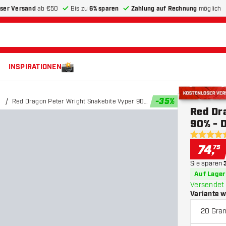
ser Versand
ab €50
Bis zu
6% sparen
Zahlung auf Rechnung
möglich
INSPIRATIONEN
-
35
%
Red Dragon Peter Wright Snakebite Vyper 90%
Kostenloser 
Red Dr
- Dartpfeile
90% - D
4.5 Bewer
74
,
75
Sie sparen
Auf Lager
Versendet 
Variante 
20 Gr