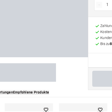
-
Menge 
Zahlun
Kosten
Kunde
Bis zu
6
rtungen
Empfohlene Produkte