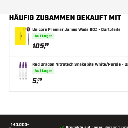
Barrelfarbe
HÄUFIG ZUSAMMEN GEKAUFT MIT
Form Barrelnase
Unicorn Premier James Wade 90% - Dartpfeile
Barrel Gripzone
Auf Lager
Barrelform
105
,
95
Gewicht
Red Dragon Nitrotech Snakebite White/Purple - D
Barreldurchmesser (MM)
Auf Lager
5
,
00
Barrellänge (MM)
140.000+
•
Produkte auf Lager
, Versand inn