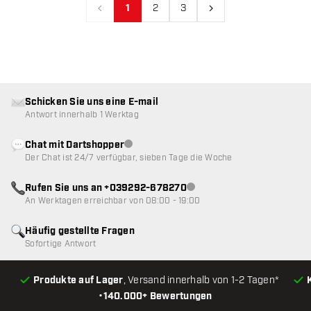
1
2
3
Vorherige
Nächste
Schicken Sie uns eine E-mail
Antwort innerhalb 1 Werktag
Chat mit Dartshopper
Kundenservice nicht verfügbar
Der Chat ist 24/7 verfügbar, sieben Tage die Woche
Rufen Sie uns an +039292-678270
Kundenservice nicht verfügba
An Werktagen erreichbar von 08:00 - 19:00
Häufig gestellte Fragen
Sofortige Antwort
Produkte auf Lager
, Versand innerhalb von 1-2 Tagen*
•
140.000+ Bewertungen