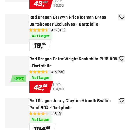
UVP:
43
,
80
73,00
Red Dragon Gerwyn Price Iceman Brass
Zur W
Dartshopper Exclusives - Dartpfeile
Bewertungsbereich öffnen
4.5 (109)
4.5 Bewertungssterne
Auf Lager
19
,
95
Red Dragon Peter Wright Snakebite PL15 90%
Zur W
- Dartpfeile
Bewertungsbereich öffnen
4.5 (59)
4.5 Bewertungssterne
Auf Lager
-
22
%
UVP:
42
,
60
54,90
Red Dragon Jonny Clayton Hiraeth Switch
Zur W
Point 90% - Dartpfeile
Bewertungsbereich öffnen
4.3 (9)
4.3 Bewertungssterne
Auf Lager
104
,
95