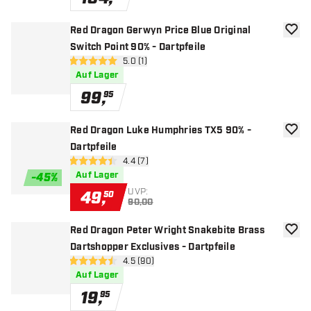
Red Dragon Gerwyn Price Blue Original
Zur W
Switch Point 90% - Dartpfeile
Bewertungsbereich öffnen
5.0 (1)
5 Bewertungssterne
Auf Lager
99
,
95
Red Dragon Luke Humphries TX5 90% -
Zur W
Dartpfeile
Bewertungsbereich öffnen
4.4 (7)
4.4 Bewertungssterne
Auf Lager
-
45
%
UVP:
49
,
50
90,00
Red Dragon Peter Wright Snakebite Brass
Zur W
Dartshopper Exclusives - Dartpfeile
Bewertungsbereich öffnen
4.5 (90)
4.5 Bewertungssterne
Auf Lager
19
,
95