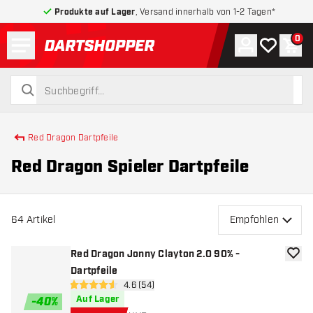
Produkte auf Lager
, Versand innerhalb von 1-2 Tagen*
Menü
0
Konto
Meine Wuns
War
zurück zur Startseite
suchen
suchen
Red Dragon Dartpfeile
Red Dragon Spieler Dartpfeile
64
Artikel
Empfohlen
Red Dragon Jonny Clayton 2.0 90% -
Zur W
Dartpfeile
Bewertungsbereich öffnen
4.6 (54)
4.6 Bewertungssterne
Auf Lager
-
40
%