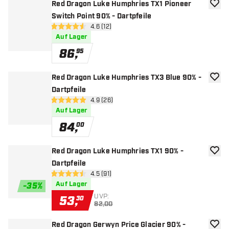
Red Dragon Luke Humphries TX1 Pioneer
Zur W
Switch Point 90% - Dartpfeile
Bewertungsbereich öffnen
4.6 (12)
4.6 Bewertungssterne
Auf Lager
86
,
95
Red Dragon Luke Humphries TX3 Blue 90% -
Zur W
Dartpfeile
Bewertungsbereich öffnen
4.9 (26)
4.9 Bewertungssterne
Auf Lager
84
,
00
Red Dragon Luke Humphries TX1 90% -
Zur W
Dartpfeile
Bewertungsbereich öffnen
4.5 (91)
4.5 Bewertungssterne
Auf Lager
-
35
%
UVP:
53
,
30
82,00
Red Dragon Gerwyn Price Glacier 90% -