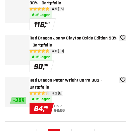
90% - Dartpfeile
Bewertungsbereich öffnen
4.9 (16)
4.9 Bewertungssterne
Auf Lager
115
,
00
Red Dragon Jonny Clayton Oxide Edition 90%
Zur W
- Dartpfeile
Bewertungsbereich öffnen
4.8 (10)
4.8 Bewertungssterne
Auf Lager
90
,
00
Red Dragon Peter Wright Corra 90% -
Zur W
Dartpfeile
Bewertungsbereich öffnen
4.3 (6)
4.3 Bewertungssterne
Auf Lager
-
30
%
UVP:
64
,
40
92,00