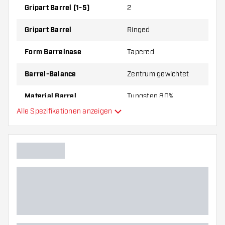
Gripart Barrel (1-5)
2
Red Dragon Gerwyn Price Iceman Cool Blue Series 80%
kommen mit:
3 Barrels, 3 Flights und 3 Shafts.
Gripart Barrel
Ringed
Form Barrelnase
Tapered
Barrel-Balance
Zentrum gewichtet
Material Barrel
Tungsten 80%
Alle Spezifikationen anzeigen
Gripart Barrelnase
Dartspieler
Barrelfarbe
Barrel Gripzone
Barrelform