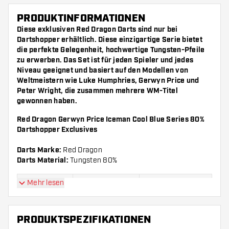
PRODUKTINFORMATIONEN
Diese exklusiven Red Dragon Darts sind nur bei
Dartshopper erhältlich. Diese einzigartige Serie bietet
die perfekte Gelegenheit, hochwertige Tungsten-Pfeile
zu erwerben. Das Set ist für jeden Spieler und jedes
Niveau geeignet und basiert auf den Modellen von
Weltmeistern wie Luke Humphries, Gerwyn Price und
Peter Wright, die zusammen mehrere WM-Titel
gewonnen haben.
Red Dragon Gerwyn Price Iceman Cool Blue Series 80%
Dartshopper Exclusives
Darts Marke:
Red Dragon
Darts Material:
Tungsten 80%
Mehr lesen
Gewicht:
Barrellänge:
Durchmesser:
23 Gramm
50.80 mm
6.60 mm
PRODUKTSPEZIFIKATIONEN