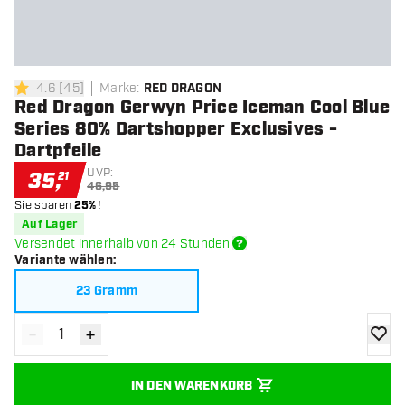
4.6
[
45
]
Marke
:
RED DRAGON
4.6 Bewertungssterne
Red Dragon Gerwyn Price Iceman Cool Blue
Series 80% Dartshopper Exclusives -
Dartpfeile
UVP:
35
,
21
46,95
Sie sparen
25%
!
Auf Lager
Versendet innerhalb von 24 Stunden
Variante wählen
:
23 Gramm
-
+
Menge verringern
Menge erhöhen
Zur Wu
IN DEN WARENKORB