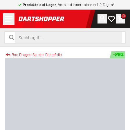
Produkte auf Lager
, Versand innerhalb von 1-2 Tagen*
Menü
0
Konto
Meine Wuns
War
zurück zur Startseite
suchen
suchen
-
25
%
Red Dragon Spieler Dartpfeile