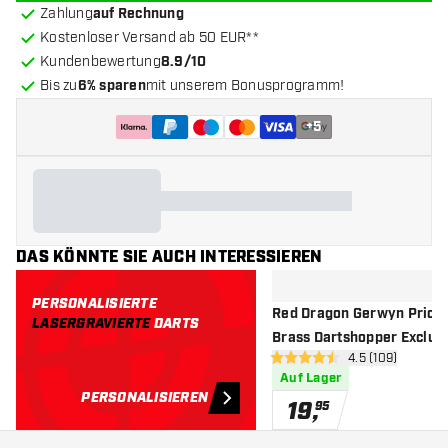
Zahlung
auf Rechnung
Kostenloser Versand ab 50 EUR**
Kundenbewertung
8.9/10
Bis zu
6% sparen
mit unserem Bonusprogramm!
+
5
DAS KÖNNTE SIE AUCH INTERESSIEREN
PERSONALISIERTE
Red Dragon Gerwyn Price
LASERGRAVIERTE
DARTS
Brass Dartshopper Exclusi
Bewertungsbere
4.5 (109)
Dartpfeile
4.5 Bewertungssterne
Auf Lager
PERSONALISIEREN
19
,
95