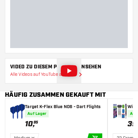
Gewicht
Barreldurchmesser (MM)
Barrellänge (MM)
VIDEO ZU DIESEM PRODUKT ANSEHEN
Alle Videos auf YouTube ansehen
HÄUFIG ZUSAMMEN GEKAUFT MIT
Target K-Flex Blue NO6 - Dart Flights
Winm
lusiv
Auf Lager
Auf
10
,
39
95