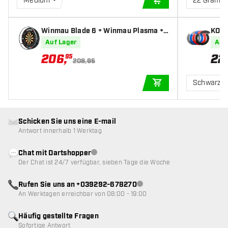
Medium
22 Gramm
IN DEN WARENKOR
Winmau Blade 6 + Winmau Plasma +
KOTO
Winmau Pro-Line Surround Bundle -
Auf Lager
Auf
Dartset
206
,
22
95
208,95
Schwarz
IN DEN WARENKOR
Schicken Sie uns eine E-mail
Antwort innerhalb 1 Werktag
Chat mit Dartshopper
Kundenservice nicht verfügbar
Der Chat ist 24/7 verfügbar, sieben Tage die Woche
Rufen Sie uns an +039292-678270
Kundenservice nicht verfügba
An Werktagen erreichbar von 08:00 - 19:00
Häufig gestellte Fragen
Sofortige Antwort