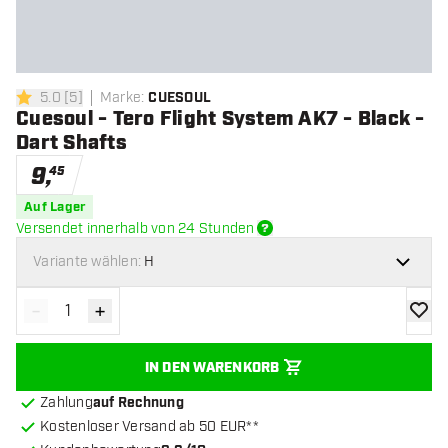
5.0
[
5
]
Marke
:
CUESOUL
5 Bewertungssterne
Cuesoul - Tero Flight System AK7 - Black -
Dart Shafts
9
,
45
Auf Lager
Versendet innerhalb von 24 Stunden
Variante wählen:
H
-
+
Menge verringern
Menge erhöhen
Zur Wu
IN DEN WARENKORB
Zahlung
auf Rechnung
Kostenloser Versand ab 50 EUR**