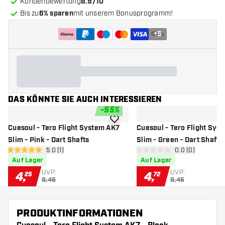
Kundenbewertung
8.9/10
Bis zu
6% sparen
mit unserem Bonusprogramm!
+
5
DAS KÖNNTE SIE AUCH INTERESSIEREN
-
55
%
Zur Wunschliste hinzufügen
Cuesoul - Tero Flight System AK7
Cuesoul - Tero Flight Sys
Slim - Pink - Dart Shafts
Slim - Green - Dart Shafts
Bewertungsbereich öffnen
5.0 (1)
Bewertungsbere
0.0 (0)
5 Bewertungssterne
0 Bewertungssterne
Auf Lager
Auf Lager
UVP:
UVP:
4
,
4
,
25
72
9,45
9,45
PRODUKTINFORMATIONEN