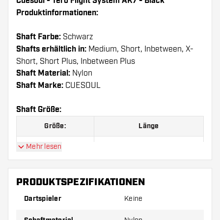
Cuesoul - Tero Flight System AK7 - Black
Produktinformationen:
Shaft Farbe:
Schwarz
Shafts erhältlich in:
Medium, Short, Inbetween, X-
Short, Short Plus, Inbetween Plus
Shaft Material:
Nylon
Shaft Marke:
CUESOUL
Shaft Größe:
Größe:
Länge
A
25.00 mm
Mehr lesen
B
32.00 mm
PRODUKTSPEZIFIKATIONEN
C
34.00 mm
Dartspieler
Keine
D
37.00 mm