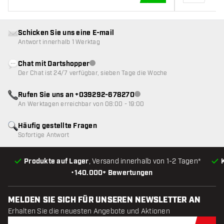
IN DEN WARENKOR
Schicken Sie uns eine E-mail
Antwort innerhalb 1 Werktag
Chat mit Dartshopper
Kundenservice nicht verfügbar
Der Chat ist 24/7 verfügbar, sieben Tage die Woche
Rufen Sie uns an +039292-678270
Kundenservice nicht verfügba
An Werktagen erreichbar von 08:00 - 19:00
Häufig gestellte Fragen
Sofortige Antwort
Produkte auf Lager
, Versand innerhalb von 1-2 Tagen*
•
140.000+ Bewertungen
MELDEN SIE SICH FÜR UNSEREN NEWSLETTER AN
Erhalten Sie die neuesten Angebote und Aktionen