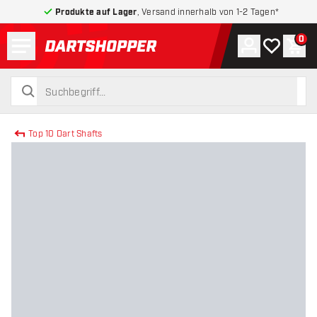
Produkte auf Lager
, Versand innerhalb von 1-2 Tagen*
Menü
0
Konto
Meine Wuns
War
zurück zur Startseite
suchen
suchen
Top 10 Dart Shafts