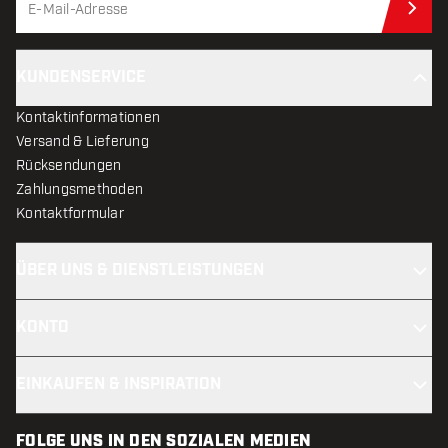
Jet
KUNDENSERVICE
Kontaktinformationen
Versand & Lieferung
Rücksendungen
Zahlungsmethoden
Kontaktformular
ÜBER UNS & DIENSTLEISTUNGEN
KONTO
EINKAUFEN & INSPIRATION
FOLGE UNS IN DEN SOZIALEN MEDIEN