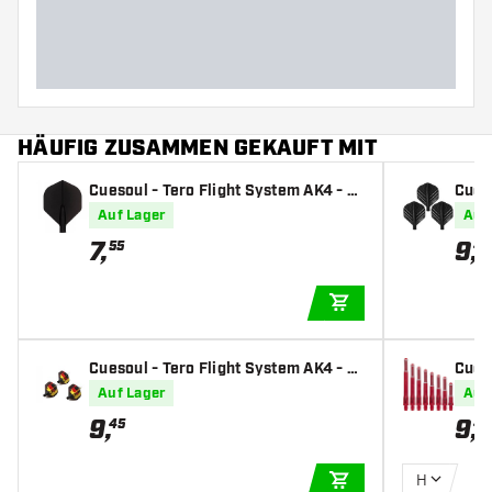
HÄUFIG ZUSAMMEN GEKAUFT MIT
Cuesoul - Tero Flight System AK4 - Bl
Cues
ack Standard - Dart Flights
nnyc
Auf Lager
Auf
Dart 
7
,
9
,
55
45
IN DEN WARENKOR
Cuesoul - Tero Flight System AK4 - G
Cueso
erman Flag Standard - Dart Flights
ed - 
Auf Lager
Auf
9
,
9
,
45
45
H