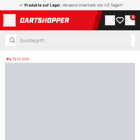
Produkte auf Lager
, Versand innerhalb von 1-2 Tagen*
Menü
0
Konto
Meine Wuns
War
zurück zur Startseite
suchen
suchen
Tero AK4