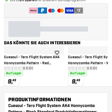
Bis zu
6% sparen
mit unserem Bonusprogramm!
+
5
DAS KÖNNTE SIE AUCH INTERESSIEREN
Zur Wunschliste hinzufügen
Cuesoul - Tero Flight System AK4
Cuesoul - Tero Flight Sys
Honnycombs Pattern - Red
Honnycombs Pattern - Wh
Bewertungsbereich öffnen
0.0 (0)
Bewertungsbere
0.0 (0)
Standard - Dart Flights
Standard - Dart Flights
0 Bewertungssterne
0 Bewertungssterne
Auf Lager
Auf Lager
9
,
9
,
45
45
PRODUKTINFORMATIONEN
Cuesoul - Tero Flight System AK4 Honnycombs