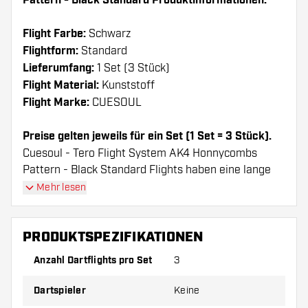
Pattern - Black Standard Produktinformationen:
Flight Farbe:
Schwarz
Flightform:
Standard
Lieferumfang:
1 Set (3 Stück)
Flight Material:
Kunststoff
Flight Marke:
CUESOUL
Preise gelten jeweils für ein Set (1 Set = 3 Stück).
Cuesoul - Tero Flight System AK4 Honnycombs
Pattern - Black Standard Flights haben eine lange
Lebenserwartung. Diese Flights können nur mit
Mehr lesen
Cuesoul Shafts verwendet werden.
PRODUKTSPEZIFIKATIONEN
Dartshopper Tipp!
Anzahl Dartflights pro Set
3
Sorgen Sie für genügend Ersatz Flights und
Dartspieler
Keine
Shafts. Diese können sich durch Gebrauch