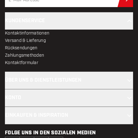
Jet
KUNDENSERVICE
Kontaktinformationen
Versand & Lieferung
Rücksendungen
Zahlungsmethoden
Kontaktformular
ÜBER UNS & DIENSTLEISTUNGEN
KONTO
EINKAUFEN & INSPIRATION
FOLGE UNS IN DEN SOZIALEN MEDIEN