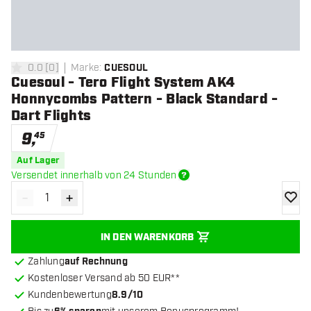
0.0
[
0
]
Marke
:
CUESOUL
0 Bewertungssterne
Cuesoul - Tero Flight System AK4
Honnycombs Pattern - Black Standard -
Dart Flights
9
,
45
Auf Lager
Versendet innerhalb von 24 Stunden
-
+
Menge verringern
Menge erhöhen
Zur Wu
IN DEN WARENKORB
Zahlung
auf Rechnung
Kostenloser Versand ab 50 EUR**
Kundenbewertung
8.9/10