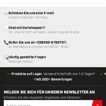
Schicken Sie uns eine E-mail
Antwort innerhalb 1 Werktag
Chat mit Dartshopper
Kundenservice nicht verfügbar
Der Chat ist 24/7 verfügbar, sieben Tage die Woche
Rufen Sie uns an +039292-678270
Kundenservice nicht verfügba
An Werktagen erreichbar von 08:00 - 19:00
Häufig gestellte Fragen
Sofortige Antwort
Produkte auf Lager
, Versand innerhalb von 1-2 Tagen*
•
140.000+ Bewertungen
MELDEN SIE SICH FÜR UNSEREN NEWSLETTER AN
Erhalten Sie die neuesten Angebote und Aktionen