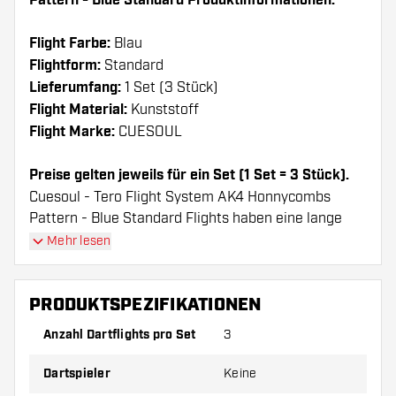
Pattern - Blue Standard Produktinformationen:
Flight Farbe:
Blau
Flightform:
Standard
Lieferumfang:
1 Set (3 Stück)
Flight Material:
Kunststoff
Flight Marke:
CUESOUL
Preise gelten jeweils für ein Set (1 Set = 3 Stück).
Cuesoul - Tero Flight System AK4 Honnycombs
Pattern - Blue Standard Flights haben eine lange
Lebenserwartung. Diese Flights können nur mit
Mehr lesen
Cuesoul Shafts verwendet werden.
PRODUKTSPEZIFIKATIONEN
Dartshopper Tipp!
Anzahl Dartflights pro Set
3
Sorgen Sie für genügend Ersatz Flights und
Dartspieler
Keine
Shafts. Diese können sich durch Gebrauch