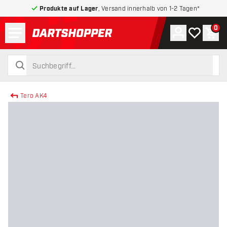
Produkte auf Lager
, Versand innerhalb von 1-2 Tagen*
Menü
0
Konto
Meine Wuns
War
zurück zur Startseite
suchen
suchen
Tero AK4