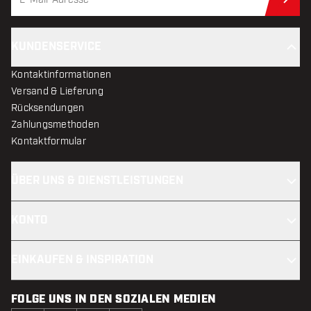
Jet
KUNDENSERVICE
Kontaktinformationen
Versand & Lieferung
Rücksendungen
Zahlungsmethoden
Kontaktformular
ÜBER UNS & DIENSTLEISTUNGEN
KONTO
EINKAUFEN & INSPIRATION
FOLGE UNS IN DEN SOZIALEN MEDIEN