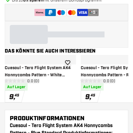
Bis zu
6% sparen
mit unserem Bonusprogramm!
+
5
DAS KÖNNTE SIE AUCH INTERESSIEREN
Zur Wunschliste hinzufügen
Cuesoul - Tero Flight System AK4
Cuesoul - Tero Flight Sys
Honnycombs Pattern - White
Honnycombs Pattern - Re
Bewertungsbereich öffnen
0.0 (0)
Bewertungsbere
0.0 (0)
Standard - Dart Flights
Standard - Dart Flights
0 Bewertungssterne
0 Bewertungssterne
Auf Lager
Auf Lager
9
,
9
,
45
45
PRODUKTINFORMATIONEN
Cuesoul - Tero Flight System AK4 Honnycombs