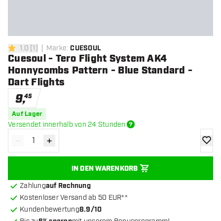
1.0
[
1
]
Marke
:
CUESOUL
1 Bewertungssterne
Cuesoul - Tero Flight System AK4
Honnycombs Pattern - Blue Standard -
Dart Flights
9
,
45
Auf Lager
Versendet innerhalb von 24 Stunden
-
+
Menge verringern
Menge erhöhen
Zur Wu
IN DEN WARENKORB
Zahlung
auf Rechnung
Kostenloser Versand ab 50 EUR**
Kundenbewertung
8.9/10