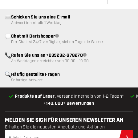
Schicken Sie uns eine E-mail
Antwort innerhalb 1 Werktag
Chat mit Dartshopper
Kundenservice nicht verfügbar
Der Chat ist 24/7 verfügbar, sieben Tage die Woche
Rufen Sie uns an +039292-678270
Kundenservice nicht verfügba
An Werktagen erreichbar von 08:00 - 19:00
Häufig gestellte Fragen
Sofortige Antwort
Produkte auf Lager
, Versand innerhalb von 1-2 Tagen*
•
140.000+ Bewertungen
MELDEN SIE SICH FÜR UNSEREN NEWSLETTER AN
Erhalten Sie die neuesten Angebote und Aktionen