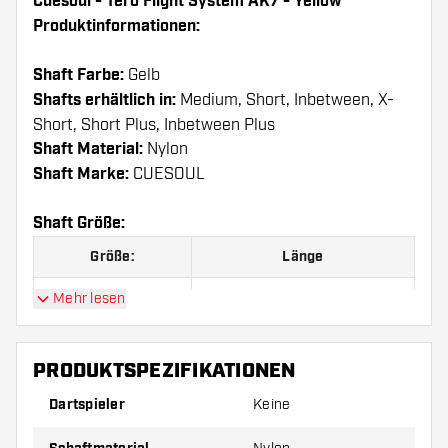
Cuesoul - Tero Flight System AK7 - Yellow
Produktinformationen:
Shaft Farbe:
Gelb
Shafts erhältlich in:
Medium, Short, Inbetween, X-
Short, Short Plus, Inbetween Plus
Shaft Material:
Nylon
Shaft Marke:
CUESOUL
Shaft Größe:
Größe:
Länge
A
25.00 mm
Mehr lesen
B
32.00 mm
PRODUKTSPEZIFIKATIONEN
C
34.00 mm
Dartspieler
Keine
D
37.00 mm