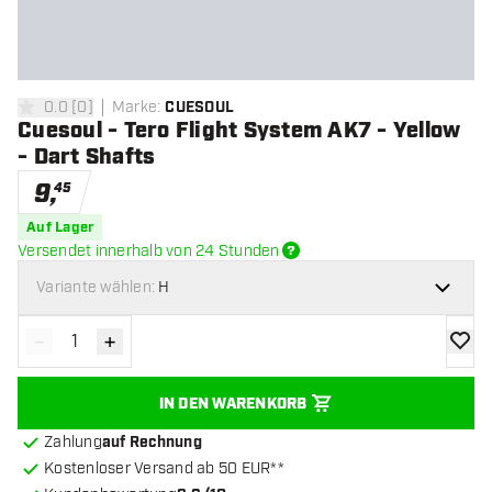
0.0
[
0
]
Marke
:
CUESOUL
0 Bewertungssterne
Cuesoul - Tero Flight System AK7 - Yellow
- Dart Shafts
9
,
45
Auf Lager
Versendet innerhalb von 24 Stunden
Variante wählen:
H
-
+
Menge verringern
Menge erhöhen
Zur Wu
IN DEN WARENKORB
Zahlung
auf Rechnung
Kostenloser Versand ab 50 EUR**