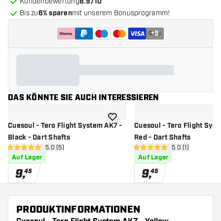
Kundenbewertung
8.9/10
Bis zu
6% sparen
mit unserem Bonusprogramm!
+
5
DAS KÖNNTE SIE AUCH INTERESSIEREN
Zur Wunschliste hinzufügen
Cuesoul - Tero Flight System AK7 -
Cuesoul - Tero Flight Sys
Black - Dart Shafts
Red - Dart Shafts
Bewertungsbereich öffnen
5.0 (5)
Bewertungsberei
5.0 (1)
5 Bewertungssterne
5 Bewertungssterne
Auf Lager
Auf Lager
9
,
9
,
45
45
PRODUKTINFORMATIONEN