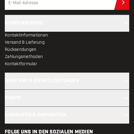
Jet
KUNDENSERVICE
Kontaktinformationen
Versand & Lieferung
Rücksendungen
Zahlungsmethoden
Kontaktformular
ÜBER UNS & DIENSTLEISTUNGEN
KONTO
EINKAUFEN & INSPIRATION
FOLGE UNS IN DEN SOZIALEN MEDIEN