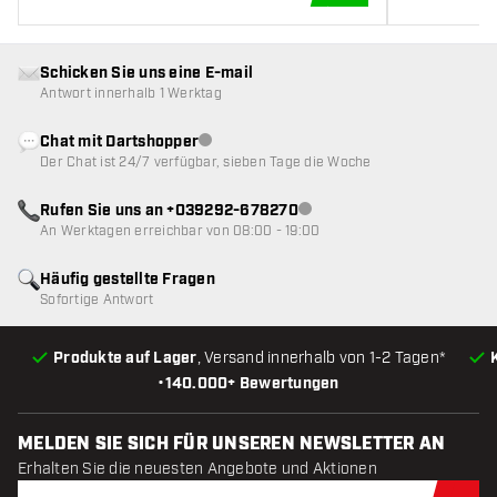
IN DEN WARENKOR
Schicken Sie uns eine E-mail
Antwort innerhalb 1 Werktag
Chat mit Dartshopper
Kundenservice nicht verfügbar
Der Chat ist 24/7 verfügbar, sieben Tage die Woche
Rufen Sie uns an +039292-678270
Kundenservice nicht verfügba
An Werktagen erreichbar von 08:00 - 19:00
Häufig gestellte Fragen
Sofortige Antwort
Produkte auf Lager
, Versand innerhalb von 1-2 Tagen*
•
140.000+ Bewertungen
MELDEN SIE SICH FÜR UNSEREN NEWSLETTER AN
Erhalten Sie die neuesten Angebote und Aktionen