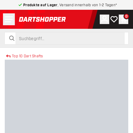
Produkte auf Lager
, Versand innerhalb von 1-2 Tagen*
Menü
0
Konto
Meine Wuns
War
zurück zur Startseite
suchen
suchen
Top 10 Dart Shafts